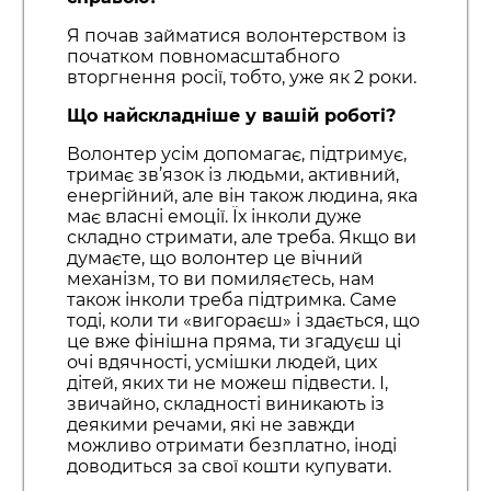
Я почав займатися волонтерством із
початком повномасштабного
вторгнення росії, тобто, уже як 2 роки.
Що найскладніше у вашій роботі?
Волонтер усім допомагає, підтримує,
тримає зв’язок із людьми, активний,
енергійний, але він також людина, яка
має власні емоції. Їх інколи дуже
складно стримати, але треба. Якщо ви
думаєте, що волонтер це вічний
механізм, то ви помиляєтесь, нам
також інколи треба підтримка. Саме
тоді, коли ти «вигораєш» і здається, що
це вже фінішна пряма, ти згадуєш ці
очі вдячності, усмішки людей, цих
дітей, яких ти не можеш підвести. І,
звичайно, складності виникають із
деякими речами, які не завжди
можливо отримати безплатно, іноді
доводиться за свої кошти купувати.