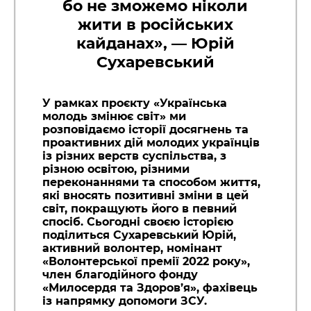
бо не зможемо ніколи
жити в російських
кайданах», — Юрій
Сухаревський
У рамках проєкту «Українська
молодь змінює світ» ми
розповідаємо історії досягнень та
проактивних дій молодих українців
із різних верств суспільства, з
різною освітою, різними
переконаннями та способом життя,
які вносять позитивні зміни в цей
світ, покращують його в певний
спосіб. Сьогодні своєю історією
поділиться Сухаревський Юрій,
активний волонтер, номінант
«Волонтерської премії 2022 року»,
член благодійного фонду
«Милосердя та Здоров’я», фахівець
із напрямку допомоги ЗСУ.