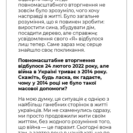
повномасштабного вторгнення не
зовсім було зрозуміло, чого хочу
насправді в житті. Було загальне
розуміння, що я повинен зробити:
виростити сина, збудувати дім,
посадити дерево, але справжнє
усвідомлення свого «Я» відбулося
лиш тепер. Саме зараз моє серце
знайшло своє покликання.
Повномасштабне вторгнення
відбулося 24 лютого 2022 року, але
війна в Україні триває з 2014 року.
Скажіть, будь ласка, як гадаєте,
чому у 2014 році не було такої
масової допомоги?
На мою думку, ця ситуація є однією з
найбільш ганебних сторінок в житті
українців. Ми не схаменулись одразу,
ми просто продовжили жити своїм
життям, без жодного розуміння того,
що війна — це паразит. Сьогодні вона
там, а завтра вона в нашій хаті, що по