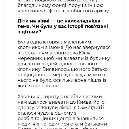
благодійному фонді (поруч з іншою
членкинею), фото з особистого архіву
Діти на війні — це найскладніша
тема. Чи були у вас історії пов’язані
з дітьми?
Була одна історія з маленьким
хлопчиком з Ізюма. До нас звернулася
з проханням волонтерка Юлія
Чередник, щоб ми вивезли із будинку
для літніх людей, одного світлого
хлопчину. Виявилось, що його батько
нещодавно помер від раку, а мами в
нього не було, оскільки вона пішла із
життя ще раніше.
Хлопчика-сироту з особливостями
нам вдалося вивезти до Києва, його
одразу оглянули лікарі в Охматдиті і
сталося чудо: в одному з
реабілітаційних центрів знайшлися
люди, які погодилися стати батьками