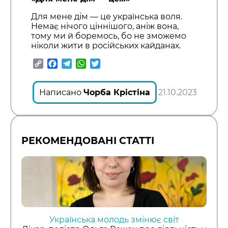
Для мене дім — це українська воля.
Немає нічого ціннішого, аніж вона,
тому ми й боремось, бо не зможемо
ніколи жити в російських кайданах.
Copy
Facebook
Telegram
WhatsApp
Twitter
Link
Написано
Чорба Крістіна
21.10.2023
РЕКОМЕНДОВАНІ СТАТТІ
Українська молодь змінює світ