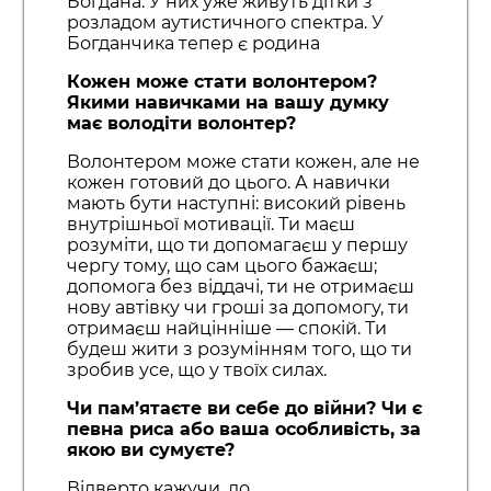
Богдана. У них уже живуть дітки з
розладом аутистичного спектра. У
Богданчика тепер є родина
Кожен може стати волонтером?
Якими навичками на вашу думку
має володіти волонтер?
Волонтером може стати кожен, але не
кожен готовий до цього. А навички
мають бути наступні: високий рівень
внутрішньої мотивації. Ти маєш
розуміти, що ти допомагаєш у першу
чергу тому, що сам цього бажаєш;
допомога без віддачі, ти не отримаєш
нову автівку чи гроші за допомогу, ти
отримаєш найцінніше — спокій. Ти
будеш жити з розумінням того, що ти
зробив усе, що у твоїх силах.
Чи пам’ятаєте ви себе до війни? Чи є
певна риса або ваша особливість, за
якою ви сумуєте?
Відверто кажучи, до