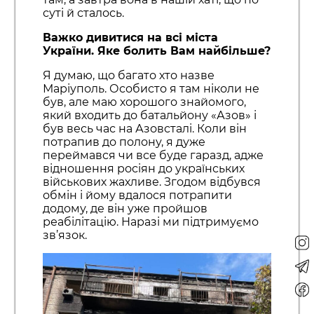
суті й сталось.
Важко дивитися на всі міста
України. Яке болить Вам найбільше?
Я думаю, що багато хто назве
Маріуполь. Особисто я там ніколи не
був, але маю хорошого знайомого,
який входить до батальйону «Азов» і
був весь час на Азовсталі. Коли він
потрапив до полону, я дуже
переймався чи все буде гаразд, адже
відношення росіян до українських
військових жахливе. Згодом відбувся
обмін і йому вдалося потрапити
додому, де він уже пройшов
реабілітацію. Наразі ми підтримуємо
зв’язок.