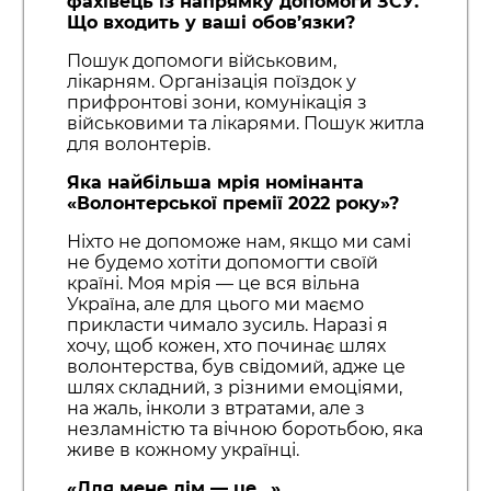
фахівець із напрямку допомоги ЗСУ.
Що входить у ваші обов’язки?
Пошук допомоги військовим,
лікарням. Організація поїздок у
прифронтові зони, комунікація з
військовими та лікарями. Пошук житла
для волонтерів.
Яка найбільша мрія номінанта
«Волонтерської премії 2022 року»?
Ніхто не допоможе нам, якщо ми самі
не будемо хотіти допомогти своїй
країні. Моя мрія — це вся вільна
Україна, але для цього ми маємо
прикласти чимало зусиль. Наразі я
хочу, щоб кожен, хто починає шлях
волонтерства, був свідомий, адже це
шлях складний, з різними емоціями,
на жаль, інколи з втратами, але з
незламністю та вічною боротьбою, яка
живе в кожному українці.
«Для мене дім — це…»