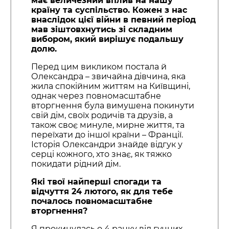
має величезний вплив на нашу
країну та суспільство. Кожен з нас
внаслідок цієї війни в певний період
мав зіштовхнутись зі складним
вибором, який вирішує подальшу
долю.
Перед цим викликом постала й
Олександра – звичайна дівчина, яка
жила спокійним життям на Київщині,
однак через повномасштабне
вторгнення була вимушена покинути
свій дім, своїх родичів та друзів, а
також своє минуле, мирне життя, та
переїхати до іншої країни – Франції.
Історія Олександри знайде відгук у
серці кожного, хто знає, як тяжко
покидати рідний дім.
Які твої найперші спогади та
відчуття 24 лютого, як для тебе
почалось повномасштабне
вторгнення?
Я прокинулась о 4 ранку від гучних