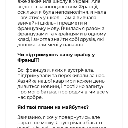
вже закінчила школу в Україні. Але
згідно із законодавством Франції,
оскільки я була неповнолітня, я мала
навчатись у школі. Там я вивчала
звичайні шкільні предмети й
французьку мову. Вчилась я разом з
французами та українцями в одному
класі, і змогла знайти собі друзів, які
допомагали мені у навчанні.
Чи підтримують нашу країну у
Франції?
Всі французи, яких я зустрічала,
підтримували та переживали за нас.
Хазяйка нашої квартири кожен день
дивиться новини, і постійно запитує
про мого батька, про родичів, чи все у
нас добре.
Які твої плани на майбутнє?
Звичайно, я хочу повернутись, але
наразі не можу. Я зустрічала багато