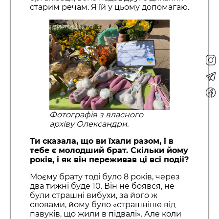
старим речам. Я їй у цьому допомагаю.
Фотографія з власного
архіву Олександри.
Ти сказала, що ви їхали разом, і в
тебе є молодший брат. Скільки йому
років, і як він переживав ці всі події?
Моєму брату тоді було 8 років, через
два тижні буде 10. Він не боявся, не
були страшні вибухи, за його ж
словами, йому було «страшніше від
павуків, що жили в підвалі». Але коли