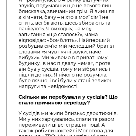
звуків, подумавши що це всього лиш
блискавка, звичайний грім. Я вийшла
з кімнати, бачу – ніхто з моєї сім’ї не
спить, всі бігають, щось збирають та
панікують. Я виходжу, на моє
запитання «що сталось?», мама
відповідає: «бомблять». Найперший
розбудив сім’ю мій молодший брат зі
словами «я чув гучні звуки, наче
вибухи». Ми живемо в приватному
будинку, в нас підвалу немає, проте
він був у сусідів, тому ми зібрались і
пішли до них. Я нічого не розуміла,
було лячно, і всі були у стані великої
напруги та невідомості.
Скільки ви перебували у сусідів? Що
стало причиною переїзду?
У сусідів ми жили близько двох тижнів.
Ми у них харчувались, спали та разом
переживали ці всі страшні події. А
також робили коктейлі Молотова для