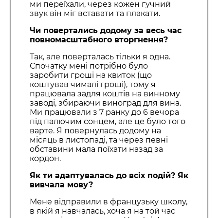
ми переїхали, через кожен гучний
звук він міг вставати та плакати.
Чи повертались додому за весь час
повномасштабного вторгнення?
Так, але поверталась тільки я одна.
Спочатку мені потрібно було
заробити гроші на квиток (що
коштував чималі гроші), тому я
працювала задля коштів на винному
заводі, збираючи виноград для вина.
Ми працювали з 7 ранку до 6 вечора
під палючим сонцем, але це було того
варте. Я повернулась додому на
місяць в листопаді, та через певні
обставини мала поїхати назад за
кордон.
Як ти адаптувалась до всіх подій? Як
вивчала мову?
Мене відправили в французьку школу,
в якій я навчалась, хоча я на той час