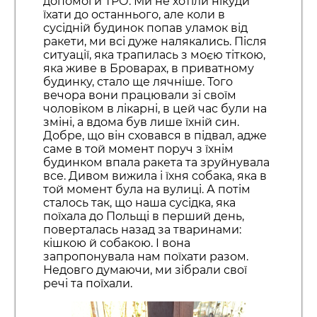
допомоги ТРО. Ми не хотіли нікуди
їхати до останнього, але коли в
сусідній будинок попав уламок від
ракети, ми всі дуже налякались. Після
ситуації, яка трапилась з моєю тіткою,
яка живе в Броварах, в приватному
будинку, стало ще лячніше. Того
вечора вони працювали зі своїм
чоловіком в лікарні, в цей час були на
зміні, а вдома був лише їхній син.
Добре, що він сховався в підвал, адже
саме в той момент поруч з їхнім
будинком впала ракета та зруйнувала
все. Дивом вижила і їхня собака, яка в
той момент була на вулиці. А потім
сталось так, що наша сусідка, яка
поїхала до Польщі в перший день,
поверталась назад за тваринами:
кішкою й собакою. І вона
запропонувала нам поїхати разом.
Недовго думаючи, ми зібрали свої
речі та поїхали.