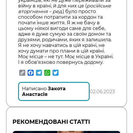
українців, які не дуже переживали за
війну в країні, й для них це (
російське
вторгнення – ред
.) було просто
способом потрапити за кордон та
почати інше життя. Я ж не бачу в
цьому ніякої вигоди саме для себе,
адже я дуже сумую за своїм домом та
друзями, родичами, яких я залишила.
Я не хочу навчатись в цій країні, не
хочу думати про плани в цій країні.
Моє місце – не тут. Моє місце в Україні.
І я обов’язково повернусь додому.
Copy
Facebook
Telegram
WhatsApp
Twitter
Link
Написано
Закота
02.06.2023
Анастасія
РЕКОМЕНДОВАНІ СТАТТІ