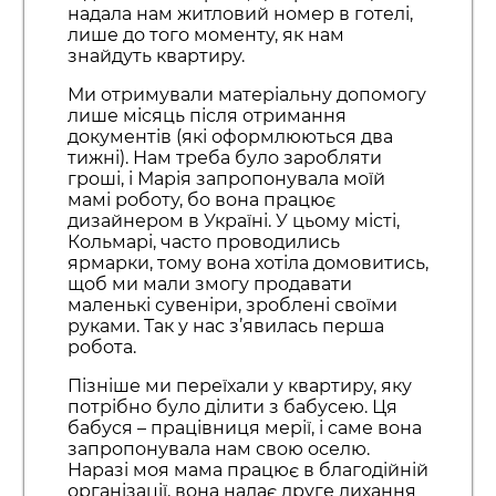
надала нам житловий номер в готелі,
лише до того моменту, як нам
знайдуть квартиру.
Ми отримували матеріальну допомогу
лише місяць після отримання
документів (які оформлюються два
тижні). Нам треба було заробляти
гроші, і Марія запропонувала моїй
мамі роботу, бо вона працює
дизайнером в Україні. У цьому місті,
Кольмарі, часто проводились
ярмарки, тому вона хотіла домовитись,
щоб ми мали змогу продавати
маленькі сувеніри, зроблені своїми
руками. Так у нас з’явилась перша
робота.
Пізніше ми переїхали у квартиру, яку
потрібно було ділити з бабусею. Ця
бабуся – працівниця мерії, і саме вона
запропонувала нам свою оселю.
Наразі моя мама працює в благодійній
організації, вона надає друге дихання