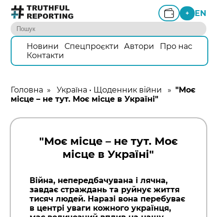
EN
+
Новини
Спецпроєкти
Автори
Про нас
Контакти
Головна
»
Україна
•
Щоденник війни
»
"Моє
місце – не тут. Моє місце в Україні"
"Моє місце – не тут. Моє
місце в Україні"
Війна, непередбачувана і лячна,
завдає страждань та руйнує життя
тисяч людей. Наразі вона перебуває
в центрі уваги кожного українця,