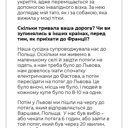
укриття, адже переміщається за
допомогою інвалідного візка. За нею
доглядає мій тато, як і за собакою, яка
вижила у моєї тітки.
Скільки тривала ваша дорога? Чи ви
зупинялись в інших країнах, перед
тим, як приїхати до Франції?
Наша сусідка супроводжувала нас до
Польщі. Оскільки ми живемо в
маленькому селі й звідти потяги не
їздять, а нам треба було до Львова,
нам довелось їхати спочатку
електричками до Фастова, а потім
пересідати на потяг до Львова. Це
було вночі, місць не було, і людей в
кожному купе було по 8-10 на одне.
Потім у Львові ми пішли на чергу до
потяга, який відправляється до
Варшави, Польща. У нас був вибір –
або чекати потяга 6 годин, або зайти в
той потяг, який був через 20 хвилин,