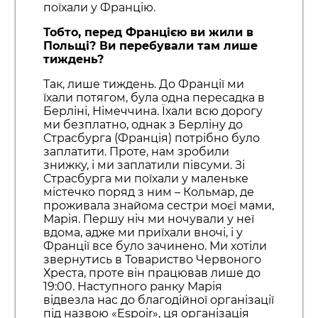
поїхали у Францію.
Тобто, перед Францією ви жили в
Польщі? Ви перебували там лише
тиждень?
Так, лише тиждень. До Франції ми
їхали потягом, була одна пересадка в
Берліні, Німеччина. Їхали всю дорогу
ми безплатно, однак з Берліну до
Страсбурга (Франція) потрібно було
заплатити. Проте, нам зробили
знижку, і ми заплатили півсуми. Зі
Страсбурга ми поїхали у маленьке
містечко поряд з ним – Кольмар, де
проживала знайома сестри моєї мами,
Марія. Першу ніч ми ночували у неї
вдома, адже ми приїхали вночі, і у
Франції все було зачинено. Ми хотіли
звернутись в Товариство Червоного
Хреста, проте він працював лише до
19:00. Наступного ранку Марія
відвезла нас до благодійної організації
під назвою «Espoir», ця організація