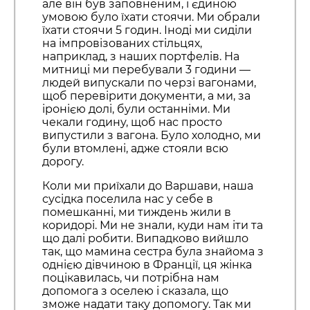
але він був заповненим, і єдиною
умовою було їхати стоячи. Ми обрали
їхати стоячи 5 годин. Іноді ми сиділи
на імпровізованих стільцях,
наприклад, з наших портфелів. На
митниці ми перебували 3 години —
людей випускали по черзі вагонами,
щоб перевірити документи, а ми, за
іронією долі, були останніми. Ми
чекали годину, щоб нас просто
випустили з вагона. Було холодно, ми
були втомлені, адже стояли всю
дорогу.
Коли ми приїхали до Варшави, наша
сусідка поселила нас у себе в
помешканні, ми тиждень жили в
коридорі. Ми не знали, куди нам іти та
що далі робити. Випадково вийшло
так, що мамина сестра була знайома з
однією дівчиною в Франції, ця жінка
поцікавилась, чи потрібна нам
допомога з оселею і сказала, що
зможе надати таку допомогу. Так ми