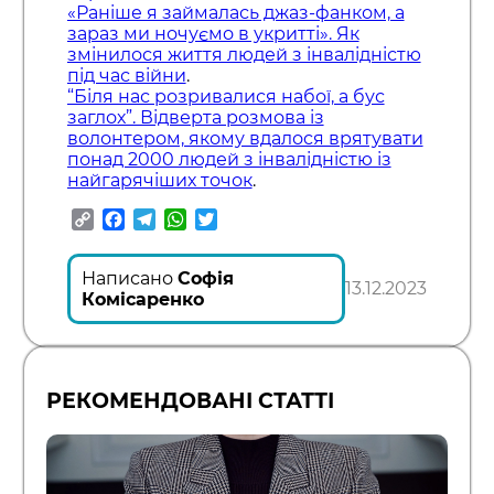
«Раніше я займалась джаз-фанком, а
зараз ми ночуємо в укритті». Як
змінилося життя людей з інвалідністю
під час війни
.
“Біля нас розривалися набої, а бус
заглох”. Відверта розмова із
волонтером, якому вдалося врятувати
понад 2000 людей з інвалідністю із
найгарячіших точок
.
Copy
Facebook
Telegram
WhatsApp
Twitter
Link
Написано
Софія
13.12.2023
Комісаренко
РЕКОМЕНДОВАНІ СТАТТІ