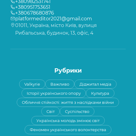
+380982531741
+380951753651
+380678680876
platformeditor2021@gmail.com
01011, Україна, місто Київ, вулиця
Рибальська, будинок, 13, офіс, 4
Рубрики
Valkyrie
Важливо
Діджитал медіа
Історії українського опору
Культура
Обличчя стійкості: життя з наслідками війни
Світ
Суспільство
Українська молодь змінює світ
Феномен українського волонтерства