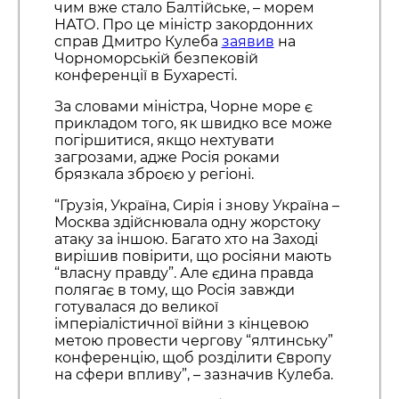
чим вже стало Балтійське, – морем
НАТО. Про це міністр закордонних
справ Дмитро Кулеба
заявив
на
Чорноморській безпековій
конференції в Бухаресті.
За словами міністра, Чорне море є
прикладом того, як швидко все може
погіршитися, якщо нехтувати
загрозами, адже Росія роками
брязкала зброєю у регіоні.
“Грузія, Україна, Сирія і знову Україна –
Москва здійснювала одну жорстоку
атаку за іншою. Багато хто на Заході
вирішив повірити, що росіяни мають
“власну правду”. Але єдина правда
полягає в тому, що Росія завжди
готувалася до великої
імперіалістичної війни з кінцевою
метою провести чергову “ялтинську”
конференцію, щоб розділити Європу
на сфери впливу”, – зазначив Кулеба.