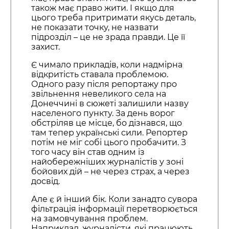
також має право жити. І якщо для
цього треба притримати якусь деталь,
не показати точку, не назвати
підрозділ – це не зрада правди. Це її
захист.
Є чимало прикладів, коли надмірна
відкритість ставала проблемою.
Одного разу після репортажу про
звільнення невеликого села на
Донеччині в сюжеті залишили назву
населеного пункту. За день ворог
обстріляв це місце, бо дізнався, що
там тепер українські сили. Репортер
потім не міг собі цього пробачити. З
того часу він став одним із
найобережніших журналістів у зоні
бойових дій – не через страх, а через
досвід.
Але є й інший бік. Коли занадто сувора
фільтрація інформації перетворюється
на замовчування проблем.
Наприклад, журналісти, які працюють