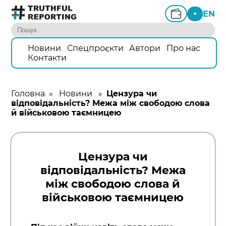
EN
+
Новини
Спецпроєкти
Автори
Про нас
Контакти
Головна
»
Новини
»
Цензура чи
відповідальність? Межа між свободою слова
й військовою таємницею
Цензура чи
відповідальність? Межа
між свободою слова й
військовою таємницею