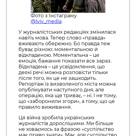
Фото з Інстаграму
@lviv_media
У журналістських редакціях змінилася
навіть мова. Тепер слово «правда»
вживають обережно. Бо правда теж
буває різною: моментальною й
відкладеною. Моментальна – це
емоція, бажання показати все зараз.
Відкладена – це усвідомлення, що
деякі речі можна розповісти тільки
після того, як це не зашкодить.
Репортаж із визволеного міста можна
опублікувати наступного дня, але
операцію, яка ще триває, – ні. І не тому,
що «заборонили згори», а тому, що це
правило виживання.
Ця війна зробила українських
журналістів дорослішими. Ми більше
не ховаємось за фразою «суспільство
має право знати». Має, але суспільство