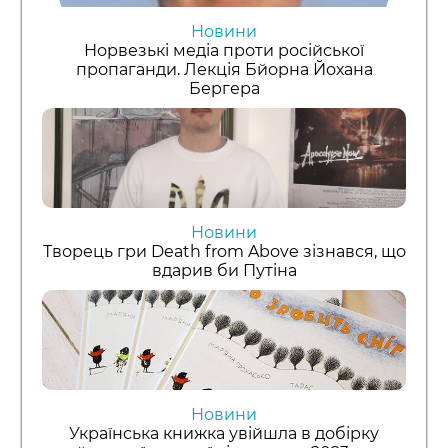
Новини
Норвезькі медіа проти російської
пропаганди. Лекція Бйорна Йохана
Бергера
Новини
Творець гри Death from Above зізнався, що
вдарив би Путіна
Новини
Українська книжка увійшла в добірку