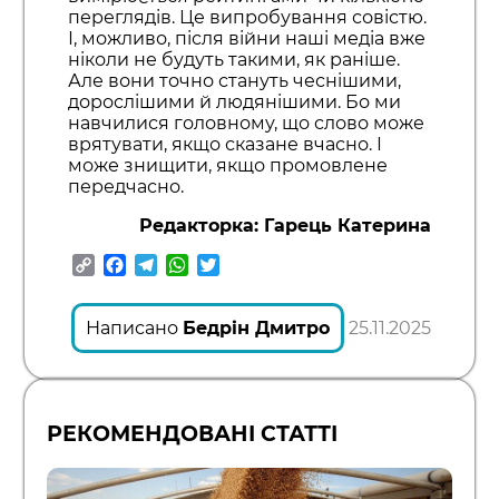
переглядів. Це випробування совістю.
І, можливо, після війни наші медіа вже
ніколи не будуть такими, як раніше.
Але вони точно стануть чеснішими,
дорослішими й людянішими. Бо ми
навчилися головному, що слово може
врятувати, якщо сказане вчасно. І
може знищити, якщо промовлене
передчасно.
Редакторка: Гарець Катерина
Copy
Facebook
Telegram
WhatsApp
Twitter
Link
Написано
Бедрін Дмитро
25.11.2025
РЕКОМЕНДОВАНІ СТАТТІ