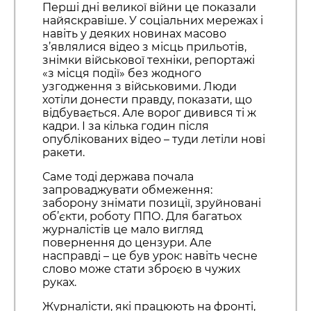
Перші дні великої війни це показали
найяскравіше. У соціальних мережах і
навіть у деяких новинах масово
з’являлися відео з місць прильотів,
знімки військової техніки, репортажі
«з місця події» без жодного
узгодження з військовими. Люди
хотіли донести правду, показати, що
відбувається. Але ворог дивився ті ж
кадри. І за кілька годин після
опублікованих відео – туди летіли нові
ракети.
Саме тоді держава почала
запроваджувати обмеження:
заборону знімати позиції, зруйновані
об’єкти, роботу ППО. Для багатьох
журналістів це мало вигляд
повернення до цензури. Але
насправді – це був урок: навіть чесне
слово може стати зброєю в чужих
руках.
Журналісти, які працюють на фронті,