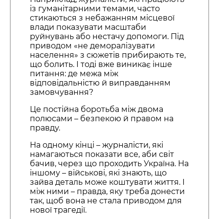
із гуманітарними темами, часто
стикаються з небажанням місцевої
влади показувати масштаби
руйнувань або нестачу допомоги. Під
приводом «не деморалізувати
населення» з сюжетів прибирають те,
що болить. І тоді вже виникає інше
питання: де межа між
відповідальністю й виправданням
замовчування?
Це постійна боротьба між двома
полюсами – безпекою й правом на
правду.
На одному кінці – журналісти, які
намагаються показати все, аби світ
бачив, через що проходить Україна. На
іншому – військові, які знають, що
зайва деталь може коштувати життя. І
між ними – правда, яку треба донести
так, щоб вона не стала приводом для
нової трагедії.