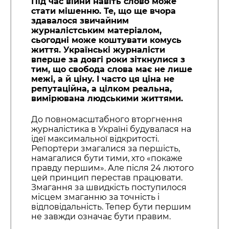
Під час війни навіть слово може
стати мішенню. Те, що ще вчора
здавалося звичайним
журналістським матеріалом,
сьогодні може коштувати комусь
життя. Українські журналісти
вперше за довгі роки зіткнулися з
тим, що свобода слова має не лише
межі, а й ціну. І часто ця ціна не
репутаційна, а цілком реальна,
вимірювана людськими життями.
До повномасштабного вторгнення
журналістика в Україні будувалася на
ідеї максимальної відкритості.
Репортери змагалися за першість,
намагалися бути тими, хто «покаже
правду першим». Але після 24 лютого
цей принцип перестав працювати.
Змагання за швидкість поступилося
місцем змаганню за точність і
відповідальність. Тепер бути першим
не завжди означає бути правим.