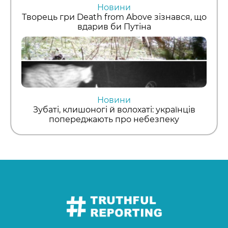
Новини
Творець гри Death from Above зізнався, що
вдарив би Путіна
Новини
Зубаті, клишоногі й волохаті: українців
попереджають про небезпеку