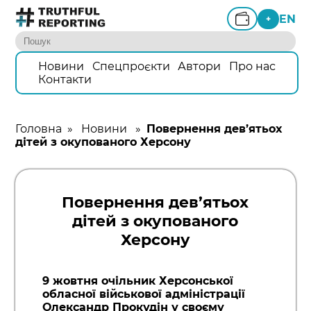
EN
+
Новини
Спецпроєкти
Автори
Про нас
Контакти
Головна
»
Новини
»
Повернення дев’ятьох
дітей з окупованого Херсону
Повернення дев’ятьох
дітей з окупованого
Херсону
9 жовтня очільник Херсонської
обласної військової адміністрації
Олександр Прокудін у своєму