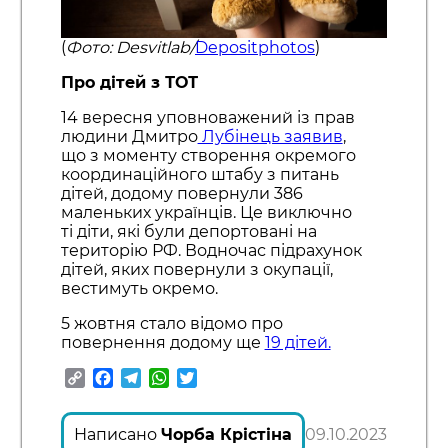
(
Фото: Desvitlab/
Depositphotos
)
Про дітей з ТОТ
14 вересня уповноважений із прав
людини Дмитро
Лубінець заявив
,
що з моменту створення окремого
координаційного штабу з питань
дітей, додому повернули 386
маленьких українців. Це виключно
ті діти, які були депортовані на
територію РФ. Водночас підрахунок
дітей, яких повернули з окупації,
вестимуть окремо.
5 жовтня стало відомо про
повернення додому ще
19 дітей.
Copy
Facebook
Telegram
WhatsApp
Twitter
Link
Написано
Чорба Крістіна
09.10.2023