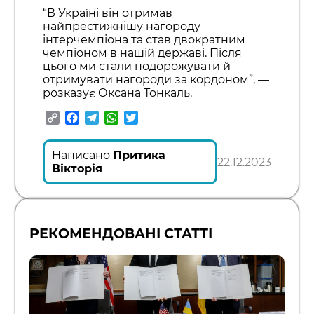
“В Україні він отримав
найпрестижнішу нагороду
інтерчемпіона та став двократним
чемпіоном в нашій державі. Після
цього ми стали подорожувати й
отримувати нагороди за кордоном”, —
розказує Оксана Тонкаль.
Copy
Facebook
Telegram
WhatsApp
Twitter
Link
Написано
Притика
22.12.2023
Вікторія
РЕКОМЕНДОВАНІ СТАТТІ