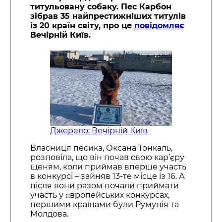
титульовану собаку. Пес Карбон
зібрав 35 найпрестижніших титулів
із 20 країн світу, про це
повідомляє
Вечірній Київ.
Джерело: Вечірній Київ
Власниця песика, Оксана Тонкаль,
розповіла, що він почав свою кар’єру
щеням, коли приймав вперше участь
в конкурсі – зайняв 13-те місце із 16. А
після вони разом почали приймати
участь у європейських конкурсах,
першими країнами були Румунія та
Молдова.