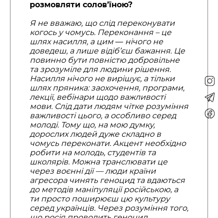
розмовляти солов’їною?
Я не вважаю, що слід переконувати
когось у чомусь. Переконання – це
шлях насилля, а цим
—
нічого не
доведеш, а лише відіб’єш бажання. Це
повинно бути повністю добровільне
та зрозуміле для людини рішення.
Насилля нічого не вирішує, а тільки
шлях пряника: заохочення, програми,
лекції, вебінари щодо важливості
мови. Слід дати людям чітке розуміння
важливості цього, а особливо серед
молоді. Тому що, на мою думку,
дорослих людей дуже складно в
чомусь переконати. Акцент необхідно
робити на молодь, студентів та
школярів. Можна транслювати це
через воєнні дії — люди країни
агресора чинять геноцид та вдаються
до методів маніпуляції російською
,
а
ти просто поширюєш цю культуру
серед українців. Через розуміння того,
що росія проводить геноцид