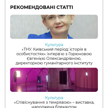
РЕКОМЕНДОВАНІ СТАТТІ
Культура
«ТНУ. Київський період: історія в
особистостях»: інтервʼю з Горюновою
Євгенією Олександрівною,
директоркою гуманітарного інституту
Культура
«Співіснування з темрявою» – виставка,
народжена блекаутом