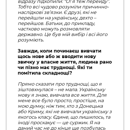
відразу підхопили: “О! я теж перейду”.
Тобто всі чудово розуміли причинно-
наслідкові зв’язки. Є друзі, які не
перейшли на українську, дехто –
перейшов. Батьки, до прикладу,
частково можуть розмовляти
державно. Це був мій вибір і всі його
розуміють.
Завжди, коли починаєш вивчати
щось нове або ж вводити нову
звичку у власне життя, людина рано
чи пізно має труднощі. Які ти
помітила складнощі?
Прямо сказати про труднощі, що я
зіштовхнулася – не мала. Українську
мову я знаю, вивчала все життя. Для
мене все було просто, простіше, на
мою думку, ніж тим, хто з Донецька
або Криму, які не вивчали українську з
якогось класу. Єдине, що лишилось, та
іноді проскакує — це суржик. Я на
даний час не до кінця ще позбулась