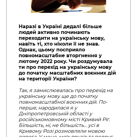
Наразі в Україні дедалі більше
людей активно починають
переходити на українську мову,
навіть ті, хто ніколи її не знав.
Однак, цьому посприяло
повномасштабне вторгнення у
лютому 2022 року. Чи роздумувала
ти про перехід на українську мову
до початку масштабних воєнних дій
на території України?
Так, я замислювалась про перехід на
українську мову ще до початку
повномасштабної воєнних дій. По-
перше, народилася я у
Дніпропетровській області у
російськомовному місті Кривий Ріг.
Більшість, ні, не більшість… усі в
Кривому Розі розмовляли мовою
ворога. У мене, моїх друзів та подруг