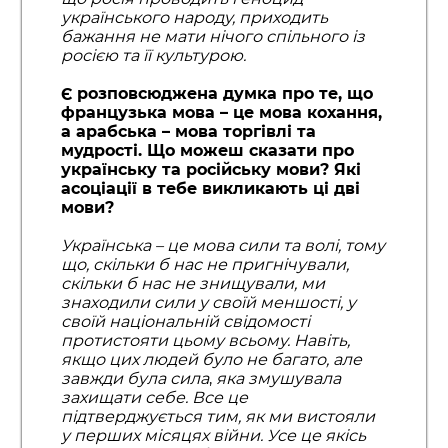
українського народу, приходить
бажання не мати нічого спільного із
росією та її культурою.
Є розповсюджена думка про те, що
французька мова – це мова кохання,
а арабська – мова торгівлі та
мудрості. Що можеш сказати про
українську та російську мови? Які
асоціації в тебе викликають ці дві
мови?
Українська – це мова сили та волі, тому
що, скільки б нас не пригнічували,
скільки б нас не знищували, ми
знаходили сили у своїй меншості, у
своїй національній свідомості
протистояти цьому всьому. Навіть,
якщо цих людей було не багато, але
завжди була сила
,
яка змушувала
захищати себе. Все це
підтверджується тим, як ми вистояли
у перших місяцях війни. Усе це якісь