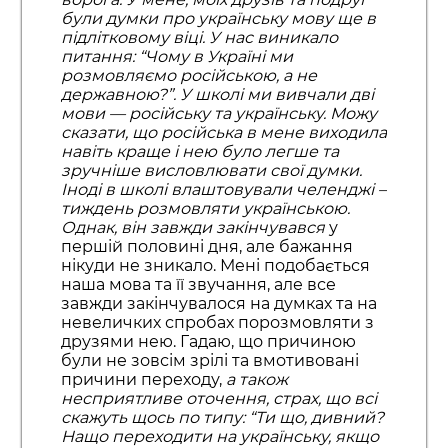
були думки про українську мову ще в
підлітковому віці. У нас виникало
питання: “Чому в Україні ми
розмовляємо російською, а не
державною?”. У школі ми вивчали дві
мови — російську та українську. Можу
сказати, що російська в мене виходила
навіть краще і нею було легше та
зручніше висловлювати свої думки.
Іноді в школі влаштовували челенджі –
тиждень розмовляти українською.
Однак, він
завжди закінчувався
у
першій половині дня, але бажання
нікуди не зникало. Мені подобається
наша мова та її звучання, але все
завжди закінчувалося на думках та на
невеличких спробах порозмовляти з
друзями нею. Гадаю, що причиною
були не зовсім зрілі та вмотивовані
причини переходу,
а також
несприятливе оточення, страх, що всі
скажуть щось по типу: “Ти що, дивний?
Нащо переходити на українську, якщо