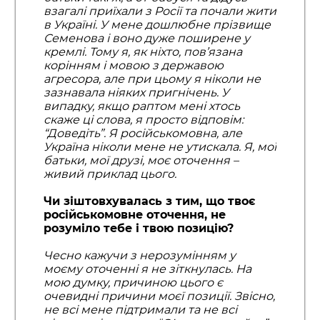
взагалі приїхали з Росії та почали жити
в Україні. У мене дошлюбне прізвище
Семенова і воно дуже поширене у
кремлі. Тому я, як ніхто, пов’язана
корінням і мовою з державою
агресора, але при цьому я ніколи не
зазнавала ніяких пригнічень. У
випадку, якщо раптом мені хтось
скаже ці слова, я просто відповім:
“Доведіть”. Я російськомовна, але
Україна ніколи мене не утискала. Я, мої
батьки, мої друзі, моє оточення –
живий приклад цього.
Чи зіштовхувалась з тим, що твоє
російськомовне оточення, не
розуміло тебе і твою позицію?
Чесно кажучи з нерозумінням у
моєму оточенні я не зіткнулась. На
мою думку, причиною цього є
очевидні причини моєї позиції. Звісно,
не всі мене підтримали та не всі