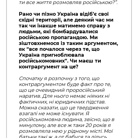
ти все життя розмовляв російською?”.
Рано чи пізно Україна відіб’є свої
східні території, але деякий час ми
так чи інакше матимемо справу з
людьми, які бомбардувалися
російською пропагандою. Ми
зіштовхнемося із таким аргументом,
як “все почалося через те, що
Україна пригноблювала
російськомовних”. Чи маєш ти
контраргумент на це?
Спочатку я розпочну з того, що
контраргументом буде факт про те,
що це очевидний проросійський
наратив. Для нього немає ніяких ні
фактичних, ні юридичних підстав.
Можна сказати, що це твердження
взагалі не може існувати. Я
російськомовна людина, звісно, що в
минулому, але все ж таки 20 років я
розмовляла нею у рідному місті. Мої
батьки такі ж, а от бабуся та дідусь