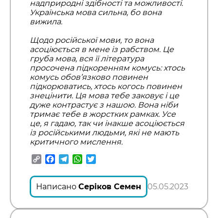
надприродні здібності та можливості.
Українська мова сильна, бо вона
вижила.
Щодо російської мови, то вона
асоціюється в мене із рабством. Це
груба мова, вся її література
просочена підкоренням комусь: хтось
комусь обов’язково повинен
підкорюватись, хтось когось повинен
знецінити. Ця мова тебе заковує і це
дуже контрастує з нашою. Вона ніби
тримає тебе в жорстких рамках. Усе
це, я гадаю, так чи інакше асоціюється
із російськими людьми, які не мають
критичного мислення.
Copy
Facebook
Telegram
WhatsApp
Twitter
Link
Написано
Серіков Семен
05.05.2023