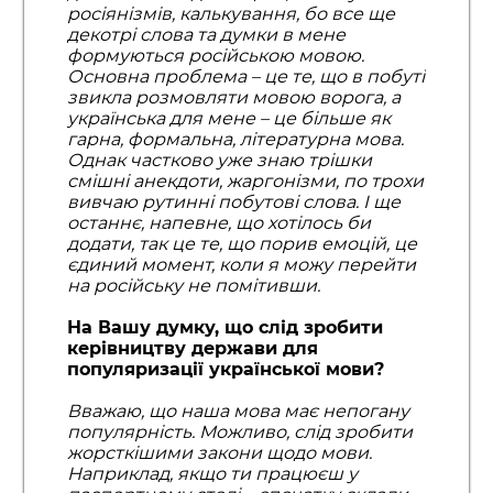
росіянізмів, калькування, бо все ще
декотрі слова та думки в мене
формуються російською мовою.
Основна проблема – це те, що в побуті
звикла розмовляти мовою ворога, а
українська для мене – це більше як
гарна, формальна, літературна мова.
Однак частково уже знаю трішки
смішні анекдоти, жаргонізми, по трохи
вивчаю рутинні побутові слова. І ще
останнє, напевне, що хотілось би
додати, так це те, що порив емоцій, це
єдиний момент, коли я можу перейти
на російську не помітивши.
На Вашу думку, що слід зробити
керівництву держави для
популяризації української мови?
Вважаю, що наша мова має непогану
популярність. Можливо, слід зробити
жорсткішими закони щодо мови.
Наприклад, якщо ти працюєш у