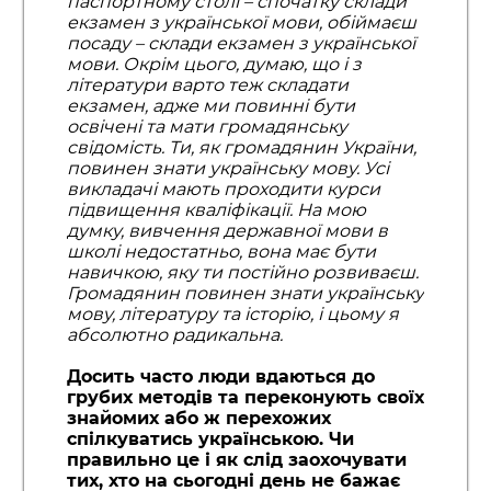
паспортному столі – спочатку склади
екзамен з української мови, обіймаєш
посаду – склади екзамен з української
мови. Окрім цього, думаю, що і з
літератури варто теж складати
екзамен, адже ми повинні бути
освічені та мати громадянську
свідомість. Ти, як громадянин України,
повинен знати українську мову. Усі
викладачі мають проходити курси
підвищення кваліфікації. На мою
думку, вивчення державної мови в
школі недостатньо, вона має бути
навичкою, яку ти постійно розвиваєш.
Громадянин повинен знати українську
мову, літературу та історію, і цьому я
абсолютно радикальна.
Досить часто люди вдаються до
грубих методів та переконують своїх
знайомих або ж перехожих
спілкуватись українською. Чи
правильно це і як слід заохочувати
тих, хто на сьогодні день не бажає