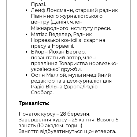
Празі.
Лейф Лонсманн, старший радник
Північного журналістського
центру (Данія), член
Міжнародного інституту преси.
Матіас Веделер, Радник
Норвезької комісії зі скарг на
пресу в Норвегії.
Бйорн Йохан Бергер,
позаштатний автор, член
правління Товариства норвезько-
української дружби.
Остін Маллой, мультимедійний
редактор та відеожурналіст для
Радіо Вільна Європа/Радіо
Свобода.
Тривалість:
Початок курсу – 28 березня.
Завершення курсу – 25 квітня. Всього 5
занять (10 академ. годин)
Заняття відбуватимуться щочетверга.