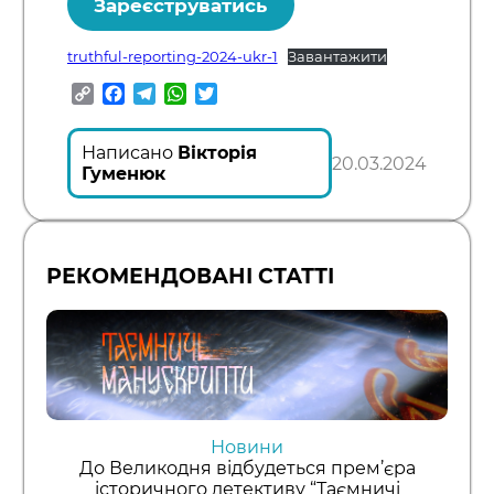
Зареєструватись
truthful-reporting-2024-ukr-1
Завантажити
Copy
Facebook
Telegram
WhatsApp
Twitter
Link
Написано
Вікторія
20.03.2024
Гуменюк
РЕКОМЕНДОВАНІ СТАТТІ
Новини
До Великодня відбудеться прем’єра
історичного детективу “Таємничі