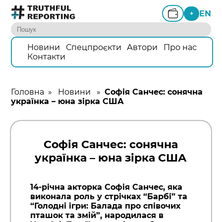
EN
+
Новини
Спецпроєкти
Автори
Про нас
Контакти
Головна
»
Новини
»
Софія Санчес: сонячна
українка – юна зірка США
Софія Санчес: сонячна
українка – юна зірка США
14-річна акторка Софія Санчес, яка
виконала роль у стрічках “Барбі” та
“Голодні ігри: Балада про співочих
пташок та змій”, народилася в