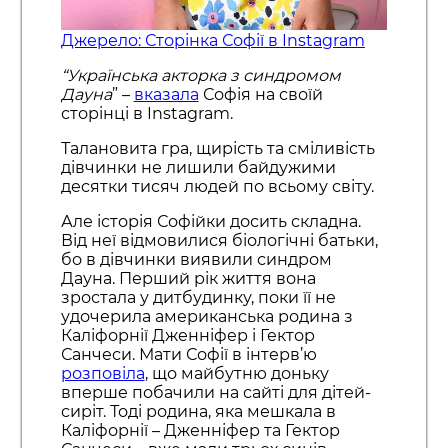
Джерело: Сторінка Софії в Instagram
“Українська акторка з синдромом
Дауна
” –
вказала
Софія на своїй
сторінці в Instagram.
Талановита гра, щирість та сміливість
дівчинки не лишили байдужими
десятки тисяч людей по всьому світу.
Але історія Софійки досить складна.
Від неї відмовилися біологічні батьки,
бо в дівчинки виявили синдром
Дауна. Перший рік життя вона
зростала у дитбудинку, поки її не
удочерила американська родина з
Каліфорнії Дженніфер і Гектор
Санчеси. Мати Софії в інтерв’ю
розповіла
, що майбутню доньку
вперше побачили на сайті для дітей-
сиріт. Тоді родина, яка мешкала в
Каліфорнії – Дженніфер та Гектор