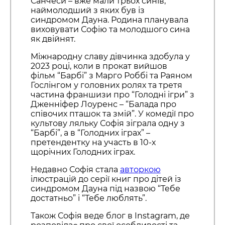
Санчеси – вже мали трьох синів,
наймолодший з яких був із
синдромом Дауна. Родина планувала
виховувати Софію та молодшого сина
як двійнят.
Міжнародну славу дівчинка здобула у
2023 році, коли в прокат вийшов
фільм “Барбі” з Марго Роббі та Раяном
Гослінгом у головних ролях та третя
частина франшизи про “Голодні ігри” з
Дженніфер Лоуренс – “Балада про
співочих пташок та змій”. У комедії про
культову ляльку Софія зіграла одну з
“Барбі”, а в “Голодних іграх” –
претендентку на участь в 10-х
щорічних Голодних іграх.
Недавно Софія стала
авторкою
ілюстрацій до серії книг про дітей із
синдромом Дауна під назвою “Тебе
достатньо” і “Тебе люблять”.
Також Софія веде блог в Instagram, де