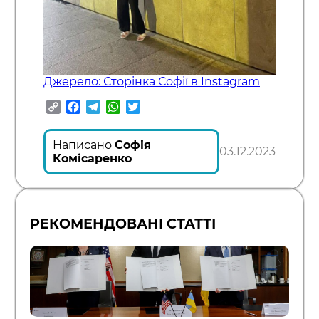
Джерело: Сторінка Софії в Instagram
Copy
Facebook
Telegram
WhatsApp
Twitter
Link
Написано
Софія
03.12.2023
Комісаренко
РЕКОМЕНДОВАНІ СТАТТІ