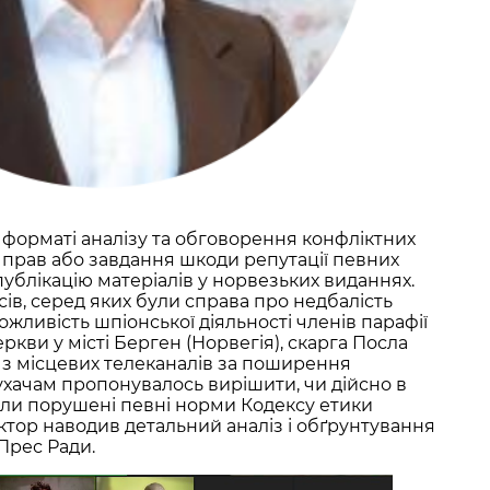
 форматі аналізу та обговорення конфліктних
прав або завдання шкоди репутації певних
публікацію матеріалів у норвезьких виданнях.
ів, серед яких були справа про недбалість
жливість шпіонської діяльності членів парафії
ркви у місті Берген (Норвегія), скарга Посла
н з місцевих телеканалів за поширення
ухачам пропонувалось вирішити, чи дійсно в
ули порушені певні норми Кодексу етики
ектор наводив детальний аналіз і обґрунтування
Прес Ради.