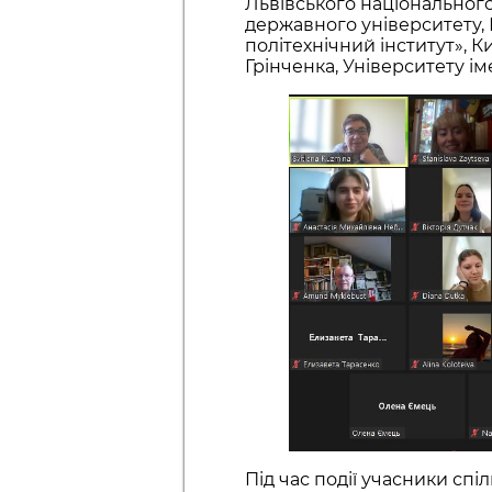
Львівського національного
державного університету, 
політехнічний інститут», 
Грінченка, Університету ім
Під час події учасники сп