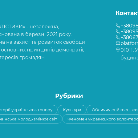
Контак
+38098
СТИКИ» - незалежна,
+38095
нована в березні 2021 року.
+3806
на на захист та розвиток свободи
platfo
, основних принципів демократії,
01011, 
нтересів громадян
будинок
Рубрики
сторії українського опору
Культура
Обличчя стійкості: жи
аїнська молодь змінює світ
Феномен українського волонтер