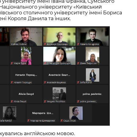
 університету імені Івана Франка, Сумського
Національного університету «Київський
Київського столичного університету імені Бориса
ені Короля Данила та інших.
ілкувались англійською мовою.