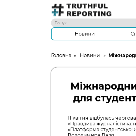
Новини
С
Головна
»
Новини
»
Міжнародн
Міжнародни
для студент
11 квітня відбулась черго
«Правдива журналістика: н
«Платформа студентської ж
Володимира Даля.