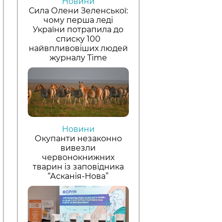
Новини
Сила Олени Зеленської:
чому перша леді
України потрапила до
списку 100
найвпливовіших людей
журналу Time
Новини
Окупанти незаконно
вивезли
червонокнижних
тварин із заповідника
“Асканія-Нова”