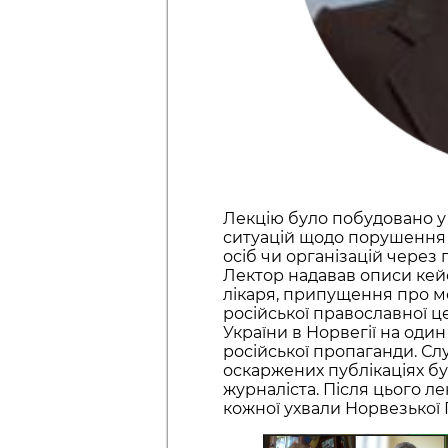
Лекцію було побудовано у
ситуацій щодо порушення 
осіб чи організацій через 
Лектор надавав описи кейс
лікаря, припущення про мо
російської православної це
України в Норвегії на оди
російської пропаганди. Сл
оскаржених публікаціях б
журналіста. Після цього л
кожної ухвали Норвезької 