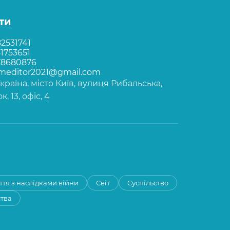
ти
2531741
1753651
78680876
rmeditor2021@gmail.com
Україна, місто Київ, вулиця Рибальська,
, 13, офіс, 4
ття з наслідками війни
Світ
Суспільство
ства