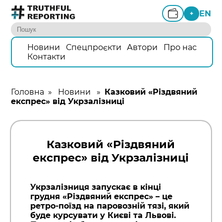
EN
+
Новини
Спецпроєкти
Автори
Про нас
Контакти
Головна
»
Новини
»
Казковий «Різдвяний
експрес» від Укрзалізниці
Казковий «Різдвяний
експрес» від Укрзалізниці
Укрзалізниця запускає в кінці
грудня «Різдвяний експрес» – це
ретро-поїзд на паровозній тязі, який
буде курсувати у Києві та Львові.