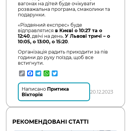
вагонах на дітей буде очікувати
розважальна програма, смаколики та
подарунки.
«Різдвяний експрес» буде
відправлятися
в Києві о 10:27 та о
12:40
, двічі на день.
У Львові тричі – о
10:05, о 13:00, о 15:20
.
Організація радить приходити за пів
години до руху поїзда, щоб все
встигнути.
Copy
Facebook
Telegram
WhatsApp
Twitter
Link
Написано
Притика
20.12.2023
Вікторія
РЕКОМЕНДОВАНІ СТАТТІ