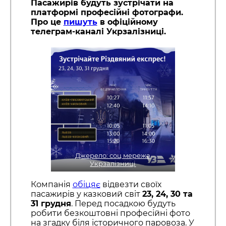
Пасажирів будуть зустрічати на
платформі професійні фотографи.
Про це
пишуть
в офіційному
телеграм-каналі Укрзалізниці.
Джерело: соц мережа
Укрзалізниці
Компанія
обіцяє
відвезти своїх
пасажирів у казковий світ
23, 24, 30 та
31 грудня
. Перед посадкою будуть
робити безкоштовні професійні фото
на згадку біля історичного паровоза. У