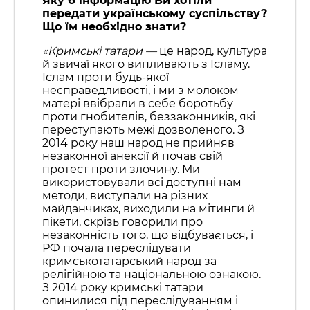
Яку б інформацію Ви хотіли
передати українському суспільству?
Що їм необхідно знати?
«Кримські татари
—
це народ, культура
й звичаї якого випливають з Ісламу.
Іслам проти будь-якої
несправедливості, і ми з молоком
матері ввібрали в себе боротьбу
проти гнобителів, беззаконників, які
переступають межі дозволеного. З
2014 року наш народ не прийняв
незаконної анексії й почав свій
протест проти злочину. Ми
використовували всі доступні нам
методи, виступали на різних
майданчиках, виходили на мітинги й
пікети, скрізь говорили про
незаконність того, що відбувається, і
РФ почала переслідувати
кримськотатарський народ за
релігійною та національною ознакою.
З 2014 року кримські татари
опинилися під переслідуванням і