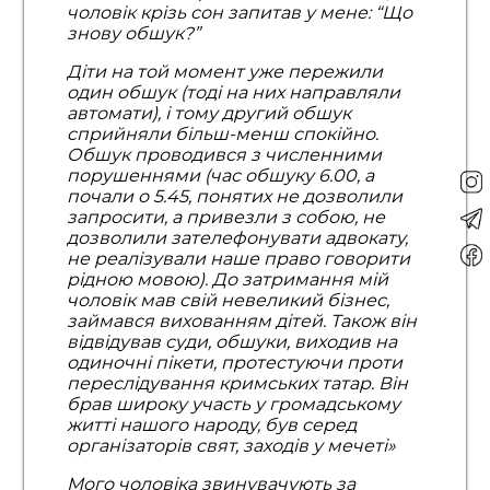
чоловік крізь сон запитав у мене: “Що
знову обшук?”
Діти на той момент уже пережили
один обшук (тоді на них направляли
автомати), і тому другий обшук
сприйняли більш-менш спокійно.
Обшук проводився з численними
порушеннями (час обшуку 6.00, а
почали о 5.45, понятих не дозволили
запросити, а привезли з собою, не
дозволили зателефонувати адвокату,
не реалізували наше право говорити
рідною мовою). До затримання мій
чоловік мав свій невеликий бізнес,
займався вихованням дітей. Також він
відвідував суди, обшуки, виходив на
одиночні пікети, протестуючи проти
переслідування кримських татар. Він
брав широку участь у громадському
житті нашого народу, був серед
організаторів свят, заходів у мечеті»
Мого чоловіка звинувачують за