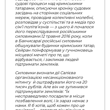
судові процеси над кримськими
татарами, описуючи хроніку судових
засідань на сторінках соціальних
мереж, проводив колективні молебні,
розповідав у суспільстві та в медіа про
сім’ї політв’язнів — з цього й почалося
його переслідування російськими
силовиками.12 травня 2016 року, коли
в Бахчисараї російські силовики
обшукували будинки кримських татар,
Сейран поінформував у гучномовець
місцевої мечеті про те, що
відбувається, і закликав людей
підтримати земляків.
Силовики визнали дії Салієва
організацією несанкціонованого
мітингу й оштрафували його на 20
тисяч рублів. Але він не зупинився
підтримувати земляків: “Їх
несправедливо посадили в місця
позбавлення волі, і їх зараз немає з
нами. Я б хотів, щоб кожен про це