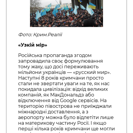
Фото: Крим.Реалії
«Узкій мір»
Російська пропаганда згодом
запровадила своє формулювання
тому жаху, що досі переживають
мільйони українців — «русский мир».
Наступні 8 років кримчани просто
стали не звертати уваги на те, як нас
покидала цивілізація: відхід великих
компаній, як МакДональдз або
відключення від Google сервісів. На
територію півострова не приїжджали
міжнародні доставлення, а з
аеропорту можна було відлетіти лише
на материкову частину Росії. І якщо
перші кілька років кримчани ще могли