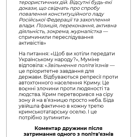
терористичних дій. Відсутні будь-які
докази, що свідчать про спробу
повалення конституційного ладу
Російської Федерації та захоплення
влади. Позиція, переконання, активна
діяльність, зокрема, журналістка
—
спричинили переслідування
активістів»
На питання: «Щоб ви хотіли передати
Українському народу?», Муміне
відповіла: «
Звільнення політв’язнів
—
це пріоритетне завдання для
держави. Відбуваються репресії проти
автохтонного населення Криму. Це
воєнні злочини проти людяності та
людства. Крим перетворився на сіру
зону й на в’язницю просто неба. Біда
увійшла фактично в кожну третю
кримськотатарську оселю. І це
потрібно зупинити»
Коментар дружини після
затримання одного з політв’язнів