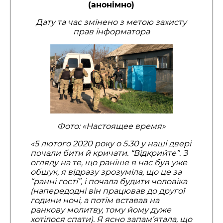
(анонімно)
Дату та час змінено з метою захисту
прав інформатора
Фото: «Настоящее время»
«5 лютого 2020 року о 5.30 у наші двері
почали бити й кричати. “Відкрийте”. З
огляду на те, що раніше в нас був уже
обшук, я відразу зрозуміла, що це за
“ранні гості”, і почала будити чоловіка
(напередодні він працював до другої
години ночі, а потім вставав на
ранкову молитву, тому йому дуже
хотілося спати). Я ясно запам’ятала, що