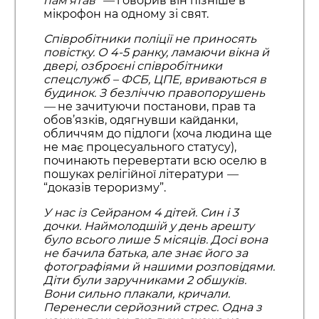
пам’ятав”
—
говорив він пізніше в
мікрофон на одному зі свят.
Співробітники поліції не приносять
повістку. О 4-5 ранку, ламаючи вікна й
двері, озброєні співробітники
спецслужб – ФСБ, ЦПЕ, вриваються в
будинок. З безліччю правопорушень
—
не зачитуючи постанови, прав та
обов’язків, одягнувши кайданки,
обличчям до підлоги (хоча людина ще
не має процесуального статусу),
починають перевертати всю оселю в
пошуках релігійної літератури
—
“доказів тероризму”.
У нас із Сейраном 4 дітей. Син і 3
дочки. Наймолодшій у день арешту
було всього лише 5 місяців. Досі вона
не бачила батька, але знає його за
фотографіями й нашими розповідями.
Діти були заручниками 2 обшуків.
Вони сильно плакали, кричали.
Перенесли серйозний стрес. Одна з