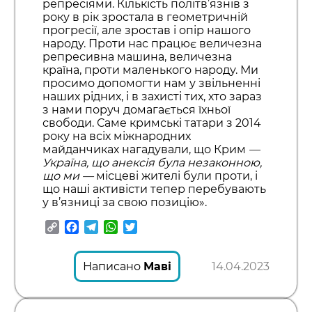
репресіями. Кількість політв’язнів з
року в рік зростала в геометричній
прогресії, але зростав і опір нашого
народу. Проти нас працює величезна
репресивна машина, величезна
країна, проти маленького народу. Ми
просимо допомогти нам у звільненні
наших рідних, і в захисті тих, хто зараз
з нами поруч домагається їхньої
свободи. Саме кримські татари з 2014
року на всіх міжнародних
майданчиках нагадували, що Крим
—
Україна, що анексія була незаконною,
що ми
—
місцеві жителі були проти, і
що наші активісти тепер перебувають
у в’язниці за свою позицію».
Copy
Facebook
Telegram
WhatsApp
Twitter
Link
Написано
Маві
14.04.2023