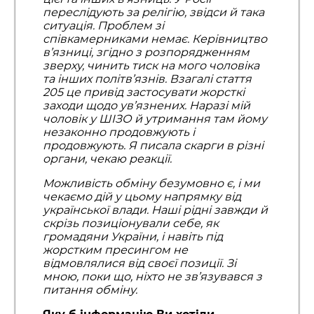
переслідують за релігію, звідси й така
ситуація. Проблем зі
співкамерниками немає. Керівництво
в’язниці, згідно з розпорядженням
зверху, чинить тиск на мого чоловіка
та інших політв’язнів. Взагалі стаття
205 це привід застосувати жорсткі
заходи щодо ув’язнених. Наразі мій
чоловік у ШІЗО й утримання там йому
незаконно продовжують і
продовжують. Я писала скарги в різні
органи, чекаю реакції.
Можливість обміну безумовно є, і ми
чекаємо дій у цьому напрямку від
української влади. Наші рідні завжди й
скрізь позиціонували себе, як
громадяни України, і навіть під
жорстким пресингом не
відмовлялися від своєї позиції. Зі
мною, поки що, ніхто не зв’язувався з
питання обміну.