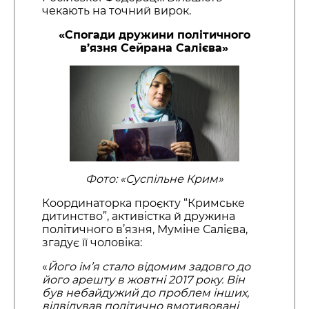
чекають на точний вирок.
«Спогади дружини політичного
в’язня Сейрана Салієва»
Фото: «Суспільне Крим»
Координаторка проєкту “Кримське
дитинство”, активістка й дружина
політичного в’язня, Муміне Салієва,
згадує її чоловіка:
«
Його ім’я стало відомим задовго до
його арешту в жовтні 2017 року. Він
був небайдужий до проблем інших,
відвідував політично вмотивовані