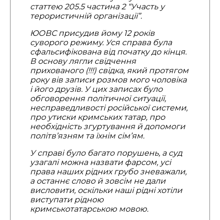
статтею 205.5 частина 2 “Участь у
терористичній організації”.
ЮОВС присудив йому 12 років
суворого режиму. Уся справа була
сфальсифікована від початку до кінця.
В основу лягли свідчення
прихованого (!!!) свідка, який протягом
року вів записи розмов мого чоловіка
і його друзів. У цих записах було
обговорення політичної ситуації,
несправедливості російської системи,
про утиски кримських татар, про
необхідність згуртування й допомоги
політв’язням та їхнім сім’ям.
У справі було багато порушень, а суд
узагалі можна назвати фарсом, усі
права наших рідних грубо зневажали,
а останнє слово й зовсім не дали
висловити, оскільки наші рідні хотіли
виступати рідною
кримськотатарською мовою.