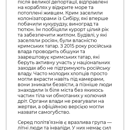
після великої депортації, відправлені
на кораблях у відкрите море та
потоплені живцем. Крим заселили
колонізаторами із Сибіру, які вперше
побачили кукурудзу, виноград та
тютюн. Їм пообіцяли курорт цілий рік
та забезпечити житлом. Будівлі, у які
заселяли росіян, були власністю
кримських татар. З 2015 року російська
влада проводить обшуки та
заарештовує кримських татар, які
беруть активну участь у національних
заходах або не підтримують російську
владу. Часто молодих хлопців просто
могли вкрасти навіть під камерами,
вони зникали безвісти, а пізніше люди
знаходили їх біля міста без якихось
частин тіла чи обмотаних у колючий
дріт. Органи влади не реагували на
жертви, а офіційною версією могли
назвати самогубство.
Серед політв’язнів є вразлива група —
літні люди та інваліди. У них немає сил