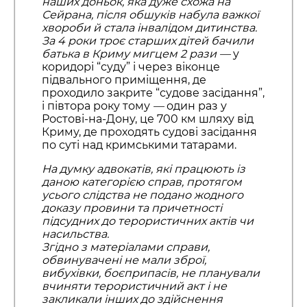
наших доньок, яка дуже схожа на
Сейрана, після обшуків набула важкої
хвороби й стала інвалідом дитинства.
За 4 роки троє старших дітей бачили
батька в Криму мигцем 2 рази
—
у
коридорі “суду” і через віконце
підвального приміщення, де
проходило закрите “судове засідання”,
і півтора року тому
—
один раз у
Ростові-на-Дону, це 700 км шляху від
Криму, де проходять судові засідання
по суті над кримськими татарами.
На думку адвокатів, які працюють із
даною категорією справ, протягом
усього слідства не подано жодного
доказу провини та причетності
підсудних до терористичних актів чи
насильства.
Згідно з матеріалами справи,
обвинувачені не мали зброї,
вибухівки, боєприпасів, не планували
вчиняти терористичний акт і не
закликали інших до здійснення