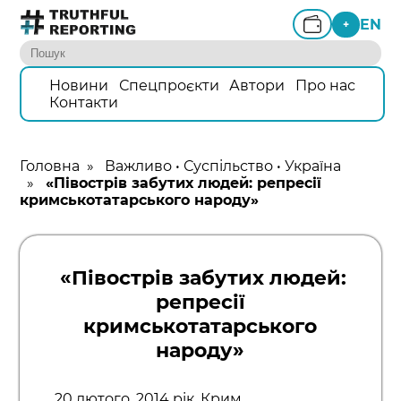
EN
+
Новини
Спецпроєкти
Автори
Про нас
Контакти
Головна
»
Важливо
•
Суспільство
•
Україна
»
«Півострів забутих людей: репресії
кримськотатарського народу»
«Півострів забутих людей:
репресії
кримськотатарського
народу»
20 лютого. 2014 рік. Крим.