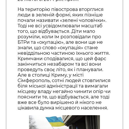
На територію півострова вторглися
люди в зеленій формі, яких пізніше
почали називати «зелені чоловічки».
Тоді не всі усвідомлювали масштаб
того, що відбувається. Діти мало
розуміли, коли їм розповідали про
БТРи та «окупацію», але вони ще не
знали, що слово «окупація» стане
невіддільною частиною їхнього життя.
Кримчани сподівалися, що цей фарс
закінчиться незабаром та всі вони
проведуть своє літо, як і планували.
Але в столиці Криму, у місті
Сімферополь, сотні людей стовпилися
біля міської адміністрації та вимагали
місцеву владу негайно чинити опір чи
пояснити те, що відбувається, але тоді
вже все було вирішено й нікого не
цікавила думка місцевого населення.