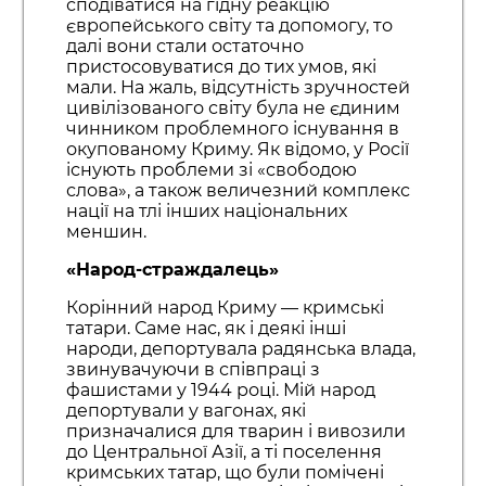
сподіватися на гідну реакцію
європейського світу та допомогу, то
далі вони стали остаточно
пристосовуватися до тих умов, які
мали. На жаль, відсутність зручностей
цивілізованого світу була не єдиним
чинником проблемного існування в
окупованому Криму. Як відомо, у Росії
існують проблеми зі «свободою
слова», а також величезний комплекс
нації на тлі інших національних
меншин.
«Народ-страждалець»
Корінний народ Криму — кримські
татари. Саме нас, як і деякі інші
народи, депортувала радянська влада,
звинувачуючи в співпраці з
фашистами у 1944 році. Мій народ
депортували у вагонах, які
призначалися для тварин і вивозили
до Центральної Азії, а ті поселення
кримських татар, що були помічені