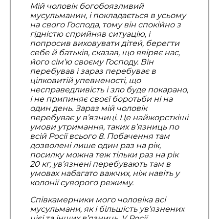
Мій чоловік богобоязливий
мусульманин, і покладається в усьому
на свого Господа, тому він спокійно з
гідністю сприйняв ситуацію, і
попросив виховувати дітей, берегти
себе й батьків, сказав, що ввіряє нас,
його сім’ю своєму Господу. Він
перебував і зараз перебуває в
цілковитій упевненості, що
несправедливість і зло буде покарано,
і не припиняє своєї боротьби ні на
один день. Зараз мій чоловік
перебуває у в’язниці. Це найжорсткіші
умови утримання, таких в’язниць по
всій Росії всього 8. Побачення там
дозволені лише один раз на рік,
посилку можна теж тільки раз на рік
20 кг, ув’язнені перебувають там в
умовах набагато важчих, ніж навіть у
колонії суворого режиму.
Співкамерники мого чоловіка всі
мусульмани, як і більшість ув’язнених
цієї та інших в’язниць. У Росії