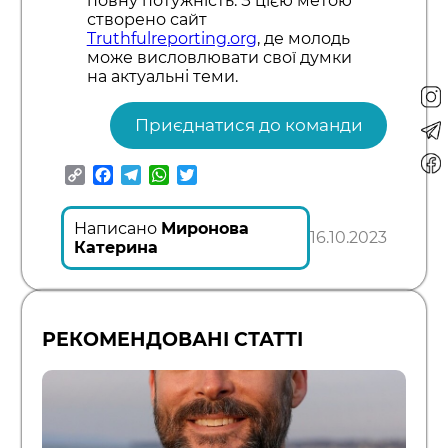
повну потужність. З цією метою
створено сайт
Truthfulreporting.org
, де молодь
може висловлювати свої думки
на актуальні теми.
Приєднатися до команди
Copy
Facebook
Telegram
WhatsApp
Twitter
Link
Написано
Миронова
16.10.2023
Катерина
РЕКОМЕНДОВАНІ СТАТТІ