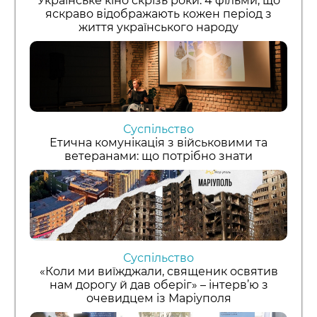
Українське кіно скрізь роки: 4 фільми, що
яскраво відображають кожен період з
життя українського народу
Суспільство
Етична комунікація з військовими та
ветеранами: що потрібно знати
Суспільство
«Коли ми виїжджали, священик освятив
нам дорогу й дав оберіг» – інтерв’ю з
очевидцем із Маріуполя