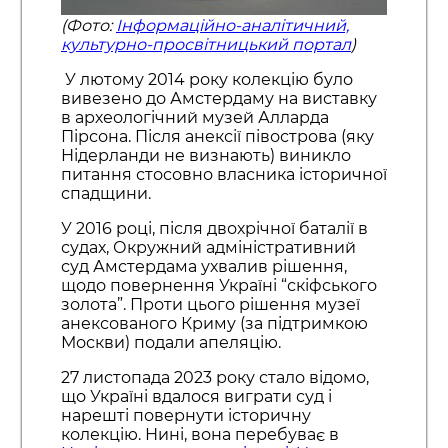
(Фото:
Інформаційно-аналітичний,
культурно-просвітницький портал
)
У лютому 2014 року колекцію було
вивезено до Амстердаму на виставку
в археологічний музей Алларда
Пірсона. Після анексії півострова (яку
Нідерланди не визнають) виникло
питання стосовно власника історичної
спадщини.
У 2016 році, після двохрічної баталії в
судах, Окружний адміністративний
суд Амстердама ухвалив рішення,
щодо повернення Україні “скіфського
золота”. Проти цього рішення музеї
анексованого Криму (за підтримкою
Москви) подали апеляцію.
27 листопада 2023 року стало відомо,
що Україні вдалося виграти суд і
нарешті повернути історичну
колекцію. Нині, вона перебуває в