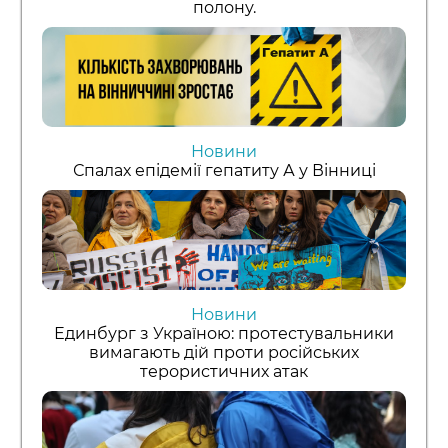
полону.
Новини
Спалах епідемії гепатиту А у Вінниці
Новини
Единбург з Україною: протестувальники
вимагають дій проти російських
терористичних атак