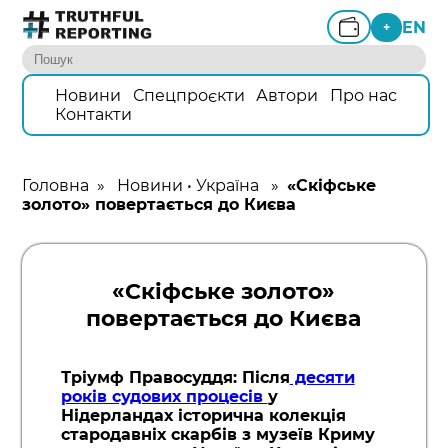
EN
+
Новини
Спецпроєкти
Автори
Про нас
Контакти
Головна
»
Новини
•
Україна
»
«Скіфське
золото» повертається до Києва
«Скіфське золото»
повертається до Києва
Тріумф Правосуддя: Після
десяти
років судових процесів
у
Нідерландах історична колекція
стародавніх скарбів з музеїв Криму