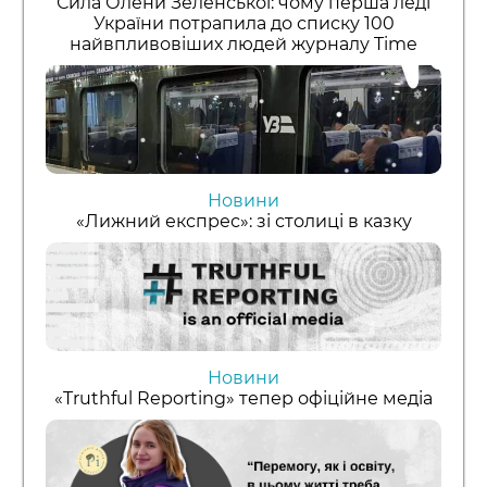
Сила Олени Зеленської: чому перша леді
України потрапила до списку 100
найвпливовіших людей журналу Time
Новини
«Лижний експрес»: зі столиці в казку
Новини
«Truthful Reporting» тепер офіційне медіа