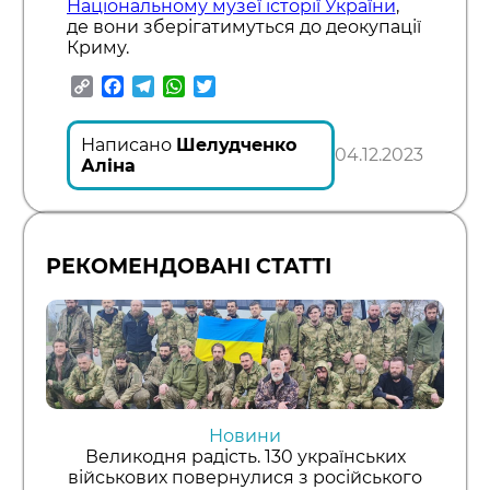
Національному музеї історії України
,
де вони зберігатимуться до деокупації
Криму.
Copy
Facebook
Telegram
WhatsApp
Twitter
Link
Написано
Шелудченко
04.12.2023
Аліна
РЕКОМЕНДОВАНІ СТАТТІ
Новини
Великодня радість. 130 українських
військових повернулися з російського