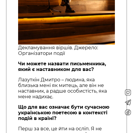
Декламування віршів. Джерело:
Організатори події
Чи можете назвати письменника,
який є наставником для вас?
Лазуткін Дмитро – людина, яка
близька мені як митець, але він не
наставник, а радше особистість, яка
мене надихає.
Що для вас означає бути сучасною
українською поетесою в контексті
подій в країні?
Перш за все, це йти на осліп. Я не