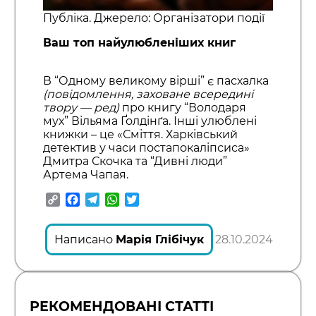
Публіка. Джерело: Організатори події
Ваш топ найулюбленіших книг
В “Одному великому вірші” є пасхалка
(повідомлення, заховане всередині
твору — ред)
про книгу “Володаря
мух” Вільяма Ґолдінґа. Інші улюблені
книжки – це «Сміття. Харківський
детектив у часи постапокаліпсиса»
Дмитра Скочка та “Дивні люди”
Артема Чапая.
Copy
Facebook
Telegram
WhatsApp
Twitter
Link
Написано
Марія Глібічук
28.10.2024
РЕКОМЕНДОВАНІ СТАТТІ