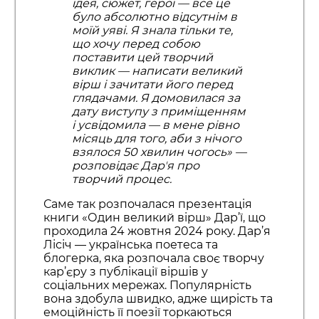
ідея, сюжет, герої — все це
було абсолютно відсутнім в
моїй уяві. Я знала тільки те,
що хочу перед собою
поставити цей творчий
виклик — написати великий
вірш і зачитати його перед
глядачами. Я домовилася за
дату виступу з приміщенням
і усвідомила — в мене рівно
місяць для того, аби з нічого
взялося 50 хвилин чогось» —
розповідає Дарʼя про
творчий процес.
Саме так розпочалася презентація
книги «Один великий вірш» Дар’ї, що
проходила 24 жовтня 2024 року. Дар’я
Лісіч — українська поетеса та
блогерка, яка розпочала своє творчу
кар’єру з публікації віршів у
соціальних мережах. Популярність
вона здобула швидко, адже щирість та
емоційність її поезії торкаються