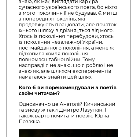
знаю, як має виглядати кар’єра
сучасного українського поета, бо ніхто
з мого покоління її не будував. Є митці
з попередніх поколінь, які
продовжують працювати, але початок
їхнього шляху відрізняється від мого.
Хтось із покоління перебудови, хтось
із покоління незалежної України,
постмайданного покоління, а мене ж
підхопила хвиля покоління
повномасштабної війни. Тому
насправді я не знаю, що я роблю і не
знаю як, але шляхом експериментів
намагаюся знайти цей шлях.
Кого б ви порекомендували з поетів
своїм читачам?
Однозначно це Анатолій Кичинський
та знову ж таки Дмитро Лазуткін. І
також варто почитати поезію Юрка
Позаяка.