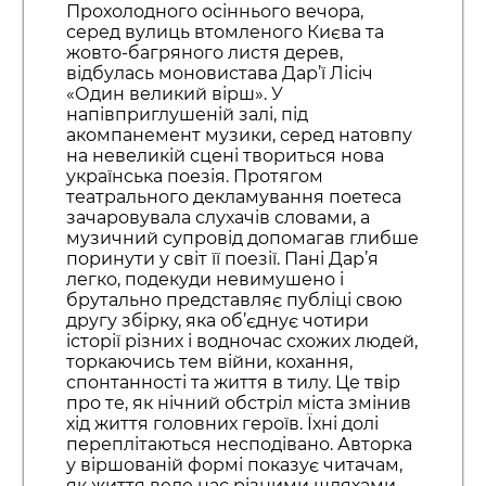
Прохолодного осіннього вечора,
серед вулиць втомленого Києва та
жовто-багряного листя дерев,
відбулась моновистава Дар’ї Лісіч
«Один великий вірш». У
напівприглушеній залі, під
акомпанемент музики, серед натовпу
на невеликій сцені твориться нова
українська поезія. Протягом
театрального декламування поетеса
зачаровувала слухачів словами, а
музичний супровід допомагав глибше
поринути у світ її поезії. Пані Дар’я
легко, подекуди невимушено і
брутально представляє публіці свою
другу збірку, яка об’єднує чотири
історії різних і водночас схожих людей,
торкаючись тем війни, кохання,
спонтанності та життя в тилу. Це твір
про те, як нічний обстріл міста змінив
хід життя головних героїв. Їхні долі
переплітаються несподівано. Авторка
у віршованій формі показує читачам,
як життя веде нас різними шляхами