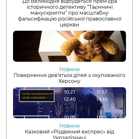
До Великодня відбудеться прем’єра
історичного детективу “Таємничі
манускрипти” про масштабну
фальсифікацію російської православної
церкви
Новини
Повернення дев’ятьох дітей з окупованого
Херсону
Новини
Казковий «Різдвяний експрес» від
Укрзалізниці