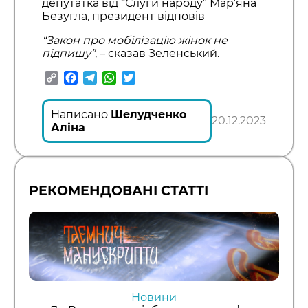
депутатка від “Слуги народу” Мар’яна
Безугла, президент відповів
“Закон про мобілізацію жінок не
підпишу”
, – сказав Зеленський.
Copy
Facebook
Telegram
WhatsApp
Twitter
Link
Написано
Шелудченко
20.12.2023
Аліна
РЕКОМЕНДОВАНІ СТАТТІ
Новини