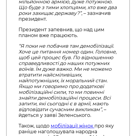
мільйонною армією, дуже потужною.
Що буде з тими хлопцями, хто вже два
роки захищає державу?”
, – зазначив
президент.
Президент запевнив, що над цим
планом вже працюють.
“Я поки не побачив там демобілізації.
Хоче це питання номер один. Головне,
щоб цей процес був. По відношенню
справедливості до наших потужних
воїнів. Їм дуже важко. Ми не можемо
втратити найсміливіших,
найпотужніших, їх моральний стан.
Якщо ми говоримо про додаткові
мобілізаційні сили, то ми повинні
знайти демобілізаційні процеси. Всі
запити, які сьогодні є в армії, мають
відповідати сучасним викликам”
, –
йдеться у заяві Зеленського.
Також, щодо
мобілізації жінок
про яку
раніше наголошувала народна