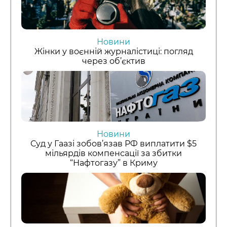
Новини
Жінки у воєнній журналістиці: погляд
через об’єктив
Новини
Суд у Гаазі зобов’язав РФ виплатити $5
мільярдів компенсації за збитки
“Нафтогазу” в Криму