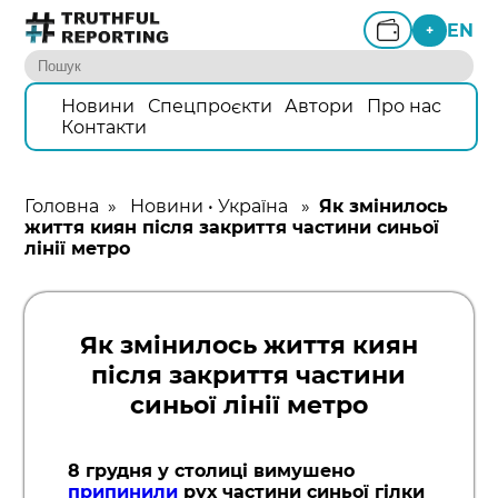
EN
+
Новини
Спецпроєкти
Автори
Про нас
Контакти
Головна
»
Новини
•
Україна
»
Як змінилось
життя киян після закриття частини синьої
лінії метро
Як змінилось життя киян
після закриття частини
синьої лінії метро
8 грудня у столиці вимушено
припинили
рух частини синьої гілки