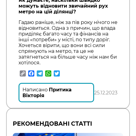
Як думаєте, наскільки швидко
можуть відновити звичайний рух
метро на цій ділянці?
Гадаю раніше, ніж за пів року нічого не
відновиться. Одна з причин, що влада
приділяє багато часу та фінансів на
інші «потреби» у місті, по типу доріг.
Хочеться вірити, що вони всі сили
спрямують на метро, та це не
затягнеться на більше часу ніж нам би
хотілося.
Copy
Facebook
Telegram
WhatsApp
Twitter
Link
Написано
Притика
25.12.2023
Вікторія
РЕКОМЕНДОВАНІ СТАТТІ