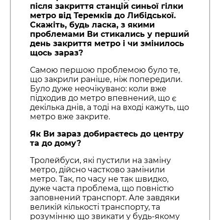
після закриття станцій синьої гілки
метро від Теремків до Либідської.
Скажіть, будь ласка, з якими
проблемами Ви стикались у перший
день закриття метро і чи змінилось
щось зараз?
Самою першою проблемою було те,
що закрили раніше, ніж попередили.
Було дуже неочікувано: коли вже
підходив до метро впевнений, що є
декілька днів, а тоді на вході кажуть, що
метро вже закрите.
Як Ви зараз добираєтесь до центру
та до дому?
Тролейбуси, які пустили на заміну
метро, дійсно частково замінили
метро. Так, по часу не так швидко,
дуже часта проблема, що повністю
заповнений транспорт. Але завдяки
великій кількості транспорту, та
розумінню що звикати у будь-якому