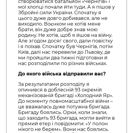
створюватися батальйон «Чернігів» і
мої хлопці почали йти туди. А я пішов у
Збройні сили України. Спочатку я
цього дуже довго добивався, але не
виходило. Воєнком не хотів мене
брати, він дуже добре знав мою
родину. Не хотів, щоб я йшов на війну.
Але згодом досяг свого, дали повістку
і я поїхав. Спочатку був Чернігів, потім
Київ, далі нас перевели до Львову, де
ми пройшли два тижні підготовки й
нас розподілили по різних військах.
До якого війська відправили вас?
За результатами розподілу я
опинився в доблесній 93 окремій
механізованій бригаді «Холодний Яр».
До моменту повномасштабної війни –
це вважалась дуже потужна бригада.
Бригаду боялись. Орки, коли знали,
що заходить 93 бригада, могли вийти в
прямий етер і повідомити: «У полон
нікого не берем». Вони нас боялись.