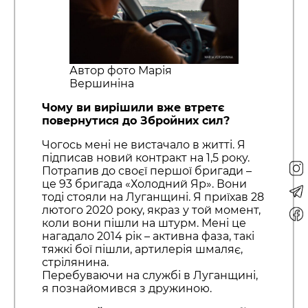
Автор фото Марія
Вершиніна
Чому ви вирішили вже втретє
повернутися до Збройних сил?
Чогось мені не вистачало в житті. Я
підписав новий контракт на 1,5 року.
Потрапив до своєї першої бригади –
це 93 бригада «Холодний Яр». Вони
тоді стояли на Луганщині. Я приїхав 28
лютого 2020 року, якраз у той момент,
коли вони пішли на штурм. Мені це
нагадало 2014 рік – активна фаза, такі
тяжкі бої пішли, артилерія шмаляє,
стрілянина.
Перебуваючи на службі в Луганщині,
я познайомився з дружиною.