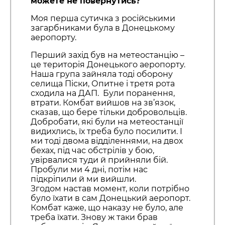
можете не повернутись?
Моя перша сутичка з російськими
загарбниками була в Донецькому
аеропорту.
Перший захід був на метеостанцію –
це територія Донецького аеропорту.
Наша група зайняла тоді оборону
селища Піски, Опитне і третя рота
сходила на ДАП. Були поранення,
втрати. Комбат вийшов на зв’язок,
сказав, що бере тільки добровольців.
Добробати, які були на метеостанції
видихлись, їх треба було посилити. І
ми тоді двома відділеннями, на двох
бехах, під час обстрілів у бою,
увірвалися туди й прийняли бій.
Пробули ми 4 дні, потім нас
підкріпили й ми вийшли.
Згодом настав момент, коли потрібно
було їхати в сам Донецький аеропорт.
Комбат каже, що наказу не було, але
треба їхати. Знову ж таки брав