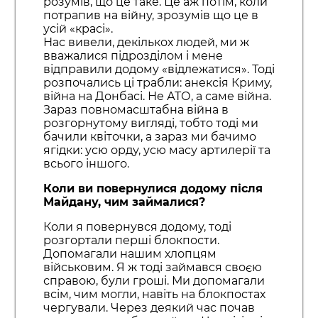
розумів, що це таке. Це аж потім, коли
потрапив на війну, зрозумів що це в
усій «красі».
Нас вивели, декількох людей, ми ж
вважалися підрозділом і мене
відправили додому «відлежатися». Тоді
розпочались ці трабли: анексія Криму,
війна на Донбасі. Не АТО, а саме війна.
Зараз повномасштабна війна в
розгорнутому вигляді, тобто тоді ми
бачили квіточки, а зараз ми бачимо
ягідки: усю орду, усю масу артилерії та
всього іншого.
Коли ви повернулися додому після
Майдану, чим займалися?
Коли я повернувся додому, тоді
розгортали перші блокпости.
Допомагали нашим хлопцям
військовим. Я ж тоді займався своєю
справою, були гроші. Ми допомагали
всім, чим могли, навіть на блокпостах
чергували. Через деякий час почав