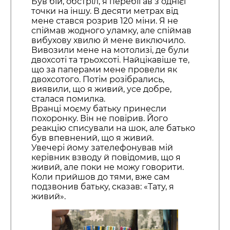
Був бій, обстріл, я перебігав з однієї
точки на іншу. В десяти метрах від
мене стався розрив 120 міни. Я не
спіймав жодного уламку, але спіймав
вибухову хвилю й мене виключило.
Вивозили мене на мотолизі, де були
двохсоті та трьохсоті. Найцікавіше те,
що за паперами мене провели як
двохсотого. Потім розібрались,
виявили, що я живий, усе добре,
сталася помилка.
Вранці моєму батьку принесли
похоронку. Він не повірив. Його
реакцію списували на шок, але батько
був впевнений, що я живий.
Увечері йому зателефонував мій
керівник взводу й повідомив, що я
живий, але поки не можу говорити.
Коли прийшов до тями, вже сам
подзвонив батьку, сказав: «Тату, я
живий».