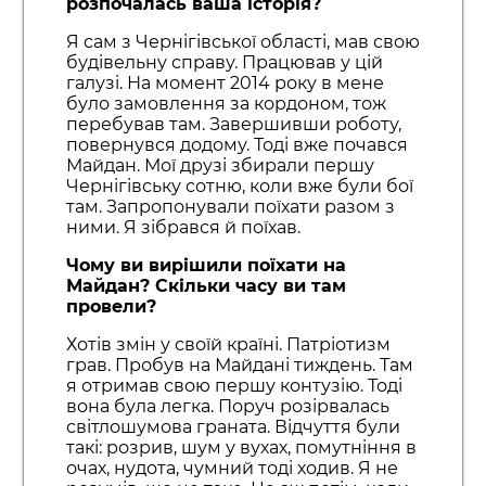
розпочалась ваша історія?
Я сам з Чернігівської області, мав свою
будівельну справу. Працював у цій
галузі. На момент 2014 року в мене
було замовлення за кордоном, тож
перебував там. Завершивши роботу,
повернувся додому. Тоді вже почався
Майдан. Мої друзі збирали першу
Чернігівську сотню, коли вже були бої
там. Запропонували поїхати разом з
ними. Я зібрався й поїхав.
Чому ви вирішили поїхати на
Майдан? Скільки часу ви там
провели?
Хотів змін у своїй країні. Патріотизм
грав. Пробув на Майдані тиждень. Там
я отримав свою першу контузію. Тоді
вона була легка. Поруч розірвалась
світлошумова граната. Відчуття були
такі: розрив, шум у вухах, помутніння в
очах, нудота, чумний тоді ходив. Я не