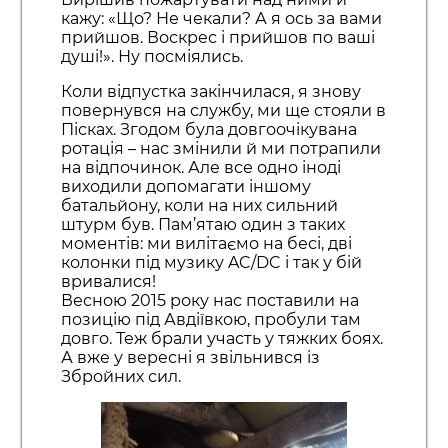
кажу: «Що? Не чекали? А я ось за вами
прийшов. Воскрес і прийшов по ваші
душі!». Ну посміялись.
Коли відпустка закінчилася, я знову
повернувся на службу, ми ще стояли в
Пісках. Згодом була довгоочікувана
ротація – нас змінили й ми потрапили
на відпочинок. Але все одно іноді
виходили допомагати іншому
батальйону, коли на них сильний
штурм був. Пам’ятаю один з таких
моментів: ми вилітаємо на бесі, дві
колонки під музику AC/DC і так у бій
вривалися!
Весною 2015 року нас поставили на
позицію під Авдіївкою, пробули там
довго. Теж брали участь у тяжких боях.
А вже у вересні я звільнився із
Збройних сил.