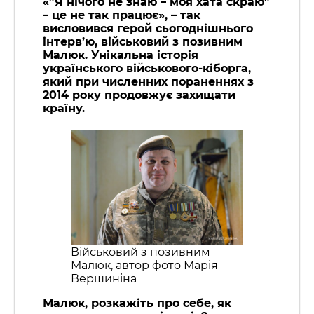
«”Я нічого не знаю – моя хата скраю”
– це не так працює», – так
висловився герой сьогоднішнього
інтерв’ю, військовий з позивним
Малюк. Унікальна історія
українського військового-кіборга,
який при численних пораненнях з
2014 року продовжує захищати
країну.
Військовий з позивним
Малюк, автор фото Марія
Вершиніна
Малюк, розкажіть про себе, як