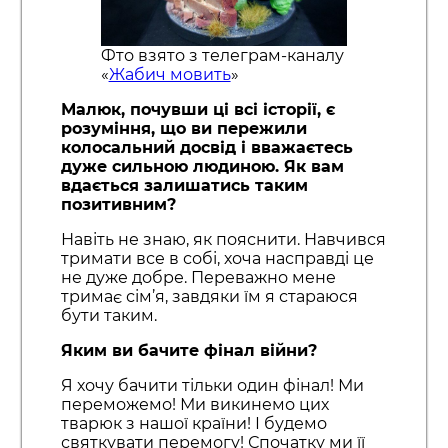
Фто взято з телеграм-каналу
«
Жабич мовить
»
Малюк, почувши ці всі історії, є
розуміння, що ви пережили
колосальний досвід і вважаєтесь
дуже сильною людиною. Як вам
вдається залишатись таким
позитивним?
Навіть не знаю, як пояснити. Навчився
тримати все в собі, хоча насправді це
не дуже добре. Переважно мене
тримає сім’я, завдяки їм я стараюся
бути таким.
Яким ви бачите фінал війни?
Я хочу бачити тільки один фінал! Ми
переможемо! Ми викинемо цих
тварюк з нашої країни! І будемо
святкувати перемогу! Спочатку ми її