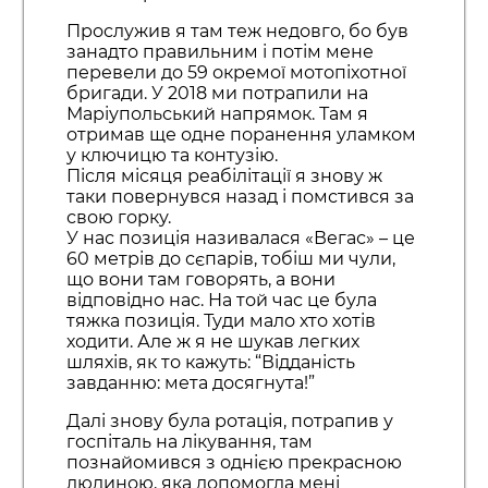
Прослужив я там теж недовго, бо був
занадто правильним і потім мене
перевели до 59 окремої мотопіхотної
бригади. У 2018 ми потрапили на
Маріупольський напрямок. Там я
отримав ще одне поранення уламком
у ключицю та контузію.
Після місяця реабілітації я знову ж
таки повернувся назад і помстився за
свою горку.
У нас позиція називалася «Вегас» – це
60 метрів до сєпарів, тобіш ми чули,
що вони там говорять, а вони
відповідно нас. На той час це була
тяжка позиція. Туди мало хто хотів
ходити. Але ж я не шукав легких
шляхів, як то кажуть: “Відданість
завданню: мета досягнута!”
Далі знову була ротація, потрапив у
госпіталь на лікування, там
познайомився з однією прекрасною
людиною, яка допомогла мені