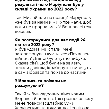
результаті чого Маріуполь був у
складі України до 2022 року?
Так. Ми зайшли на позиції, Маріуполь
уже був за нами й ми їх тримали, щоб
вони не прорвались. У Волновасі теж
воював.
Як розгорнулися для вас події 24
лютого 2022 року?
Я був удома. Ми спали. Мені
зателефонував кум, каже: «Почалась
війна». У Дніпрі було чутно вибухи.
Сказав сім’ї, щоб були на зв’язку,
чекали дзвінка, їх заберуть і вивезуть,
а сам зібрався та поїхав до частини.
Зібрались та поїхали не
роздумуючи?
Так! Я ж був кадровим військовим.
Зібрався й полетів. Так і розпочалась у
мене повномасштабна: Суми,
Харківський напрямок, до Чернігова