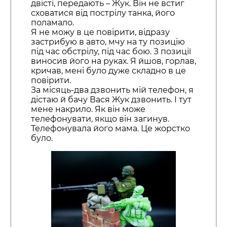
двісті, передають – Жук. Він не встиг
сховатися від пострілу танка, його
поламало.
Я не можу в це повірити, відразу
застрибую в авто, мчу на ту позицію
під час обстрілу, під час бою. З позиції
виносив його на руках. Я йшов, горлав,
кричав, мені було дуже складно в це
повірити.
За місяць-два дзвонить мій телефон, я
дістаю й бачу Вася Жук дзвонить. І тут
мене накрило. Як він може
телефонувати, якщо він загинув.
Телефонувала його мама. Це жорстко
було.