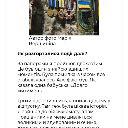
Автор фото Марія
Вершиніна
Як розгорталися події далі?
За паперами я пройшов двохсотим.
Це був один з найскладніших
моментів. Була помилка, з часом все
стабілізувалось. Але факт був. Як
казала одна бабуська: «Довго
житимеш».
Трохи відновившись, я поїхав додому у
відпустку. Там теж була цікава історія.
Я зайшов до військкомату, а там
працівники на мене дивляться
великими й здивованими очима.
Вирішив пожартувати над ними й