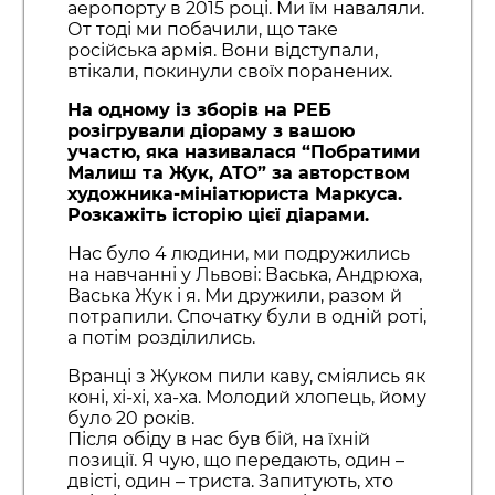
аеропорту в 2015 році. Ми їм наваляли.
От тоді ми побачили, що таке
російська армія. Вони відступали,
втікали, покинули своїх поранених.
На одному із зборів на РЕБ
розігрували діораму з вашою
участю, яка називалася “Побратими
Малиш та Жук, АТО” за авторством
художника-мініатюриста Маркуса.
Розкажіть історію цієї діарами.
Нас було 4 людини, ми подружились
на навчанні у Львові: Васька, Андрюха,
Васька Жук і я. Ми дружили, разом й
потрапили. Спочатку були в одній роті,
а потім розділились.
Вранці з Жуком пили каву, сміялись як
коні, хі-хі, ха-ха. Молодий хлопець, йому
було 20 років.
Після обіду в нас був бій, на їхній
позиції. Я чую, що передають, один –
двісті, один – триста. Запитують, хто