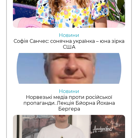
Новини
Софія Санчес: сонячна українка – юна зірка
США
Новини
Норвезькі медіа проти російської
пропаганди. Лекція Бйорна Йохана
Бергера