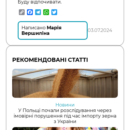
Буду відпочивати.
Copy
Facebook
Telegram
WhatsApp
Twitter
Link
Написано
Марія
03.07.2024
Вершиліна
РЕКОМЕНДОВАНІ СТАТТІ
Новини
У Польщі почали розслідування через
імовірні порушення під час імпорту зерна
з України