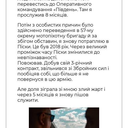
перевестись до Оперативного
командування «Південь». Там я
прослужив 8 місяців.
Потім з особистих причин було
здійснено переведення в 57-му
окрему мотопіхотну бригаду й за
збігом обставин, я знову потрапляю в
Піски. Це був 2018 рік. Через великий
проміжок часу Піски змінилися до
невпізнаваності.
Повоював. Добув свій 3-річний
контракт, звільнився зі Збройних сил і
пообіцяв собі, що більше я не
повернуся в цю армію.
Але доля зіграла зі мною злий жарт і
через 5 місяців я знову пішов
служити.