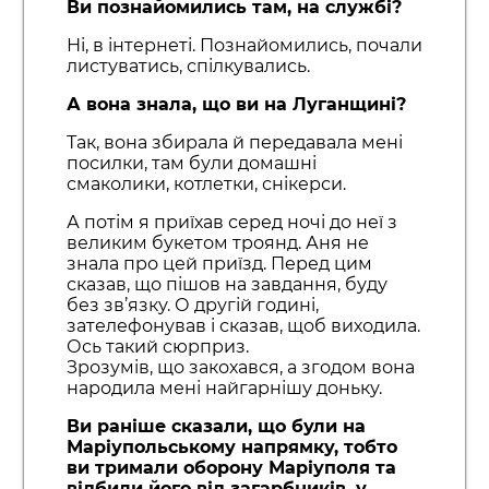
Ви познайомились там, на службі?
Ні, в інтернеті. Познайомились, почали
листуватись, спілкувались.
А вона знала, що ви на Луганщині?
Так, вона збирала й передавала мені
посилки, там були домашні
смаколики, котлетки, снікерси.
А потім я приїхав серед ночі до неї з
великим букетом троянд. Аня не
знала про цей приїзд. Перед цим
сказав, що пішов на завдання, буду
без зв’язку. О другій годині,
зателефонував і сказав, щоб виходила.
Ось такий сюрприз.
Зрозумів, що закохався, а згодом вона
народила мені найгарнішу доньку.
Ви раніше сказали, що були на
Маріупольському напрямку, тобто
ви тримали оборону Маріуполя та
відбили його від загарбників, у