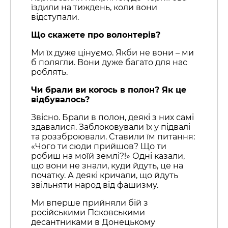
їздили на тиждень, коли вони
відступали.
Що скажете про волонтерів?
Ми їх дуже цінуємо. Якби не вони – ми
б полягли. Вони дуже багато для нас
роблять.
Чи брали ви когось в полон? Як це
відбувалось?
Звісно. Брали в полон, деякі з них самі
здавалися. Заблоковували їх у підвалі
та роззброювали. Ставили їм питання:
«Чого ти сюди прийшов? Що ти
робиш на моїй землі?!» Одні казали,
що вони не знали, куди йдуть, це на
початку. А деякі кричали, що йдуть
звільняти народ від фашизму.
Ми вперше прийняли бій з
російськими Псковськими
десантниками в Донецькому