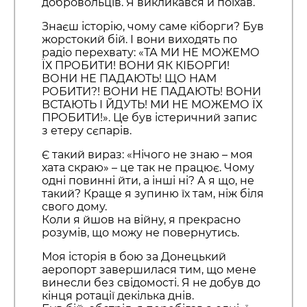
добровольців. Я викликався й поїхав.
Знаєш історію, чому саме кіборги? Був
жорстокий бій. І вони виходять по
радіо перехвату: «ТА МИ НЕ МОЖЕМО
ЇХ ПРОБИТИ! ВОНИ ЯК КІБОРГИ!
ВОНИ НЕ ПАДАЮТЬ! ЩО НАМ
РОБИТИ?! ВОНИ НЕ ПАДАЮТЬ! ВОНИ
ВСТАЮТЬ І ЙДУТЬ! МИ НЕ МОЖЕМО ЇХ
ПРОБИТИ!». Це був істеричний запис
з етеру сєпарів.
Є такий вираз: «Нічого не знаю – моя
хата скраю» – це так не працює. Чому
одні повинні йти, а інші ні? А я що, не
такий? Краще я зупиню їх там, ніж біля
свого дому.
Коли я йшов на війну, я прекрасно
розумів, що можу не повернутись.
Моя історія в бою за Донецький
аеропорт завершилася тим, що мене
винесли без свідомості. Я не добув до
кінця ротації декілька днів.