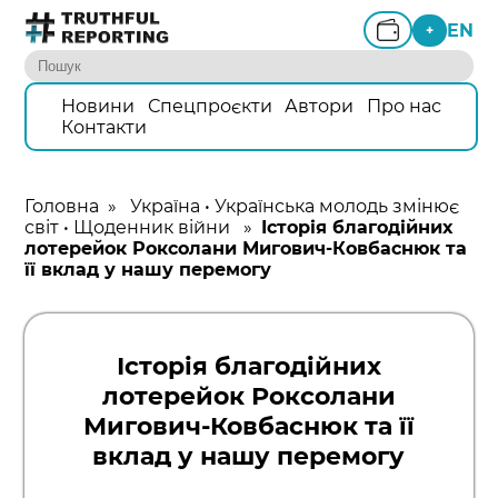
EN
+
Новини
Спецпроєкти
Автори
Про нас
Контакти
Головна
»
Україна
•
Українська молодь змінює
світ
•
Щоденник війни
»
Історія благодійних
лотерейок Роксолани Мигович-Ковбаснюк та
її вклад у нашу перемогу
Історія благодійних
лотерейок Роксолани
Мигович-Ковбаснюк та її
вклад у нашу перемогу