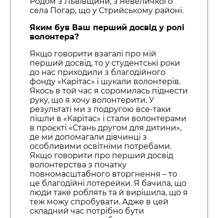
Родом з Львівщини, з невеличкого
села Погар, що у Стрийському районі.
Яким був Ваш перший досвід у ролі
волонтера?
Якщо говорити взагалі про мій
перший досвід, то у студентські роки
до нас приходили з благодійного
фонду «Карітас» і шукали волонтерів.
Якось в той час я соромилась піднести
руку, що я хочу волонтерити. У
результаті ми з подругою все-таки
пішли в «Карітас» і стали волонтерами
в проєкті «Стань другом для дитини»,
де ми допомагали дівчинці з
особливими освітніми потребами.
Якщо говорити про перший досвід
волонтерства з початку
повномасштабного вторгнення – то
це благодійні лотерейки. Я бачила, що
люди таке роблять та й вирішила, що я
теж можу спробувати. Адже в цей
складний час потрібно бути