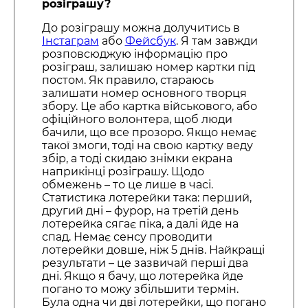
розіграшу?
До розіграшу можна долучитись в
Інстаграм
або
Фейсбук
. Я там завжди
розповсюджую інформацію про
розіграш, залишаю номер картки під
постом. Як правило, стараюсь
залишати номер основного творця
збору. Це або картка військового, або
офіційного волонтера, щоб люди
бачили, що все прозоро. Якщо немає
такої змоги, тоді на свою картку веду
збір, а тоді скидаю знімки екрана
наприкінці розіграшу. Щодо
обмежень – то це лише в часі.
Статистика лотерейки така: перший,
другий дні – фурор, на третій день
лотерейка сягає піка, а далі йде на
спад. Немає сенсу проводити
лотерейки довше, ніж 5 днів. Найкращі
результати – це зазвичай перші два
дні. Якщо я бачу, що лотерейка йде
погано то можу збільшити термін.
Була одна чи дві лотерейки, що погано