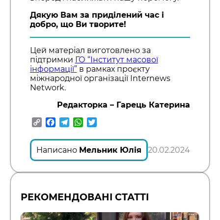
Дякую Вам за приділений час і
добро, що Ви творите!
Цей матеріал виготовлено за
підтримки
ГО “Інститут масової
інформації”
в рамках проєкту
міжнародної організації Internews
Network.
Редакторка – Гарець Катерина
Copy
Facebook
Telegram
WhatsApp
Twitter
Link
Написано
Мельник Юлія
20.02.2024
РЕКОМЕНДОВАНІ СТАТТІ