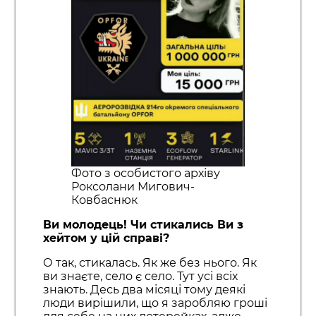
Фото з особистого архіву
Роксолани Мигович-
Ковбаснюк
Ви молодець! Чи стикались Ви з
хейтом у цій справі?
О так, стикалась. Як же без нього. Як
ви знаєте, село є село. Тут усі всіх
знають. Десь два місяці тому деякі
люди вирішили, що я заробляю гроші