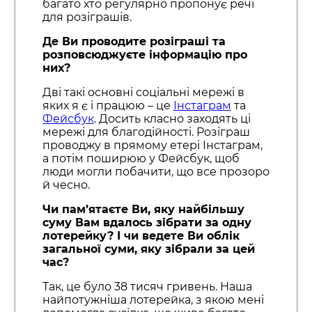
багато хто регулярно пропонує речі
для розіграшів.
Де Ви проводите розіграші та
розповсюджуєте інформацію про
них?
Дві такі основні соціальні мережі в
яких я є і працюю – це
Інстаграм
та
Фейсбук
. Досить класно заходять ці
мережі для благодійності. Розіграш
проводжу в прямому етері Інстаграм,
а потім поширюю у Фейсбук, щоб
люди могли побачити, що все прозоро
й чесно.
Чи пам’ятаєте Ви, яку найбільшу
суму Вам вдалось зібрати за одну
лотерейку? І чи ведете Ви облік
загальної суми, яку зібрали за цей
час?
Так, це було 38 тисяч гривень. Наша
найпотужніша лотерейка, з якою мені