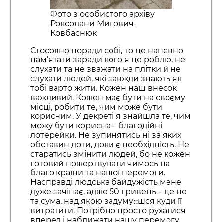
Фото з особистого архіву
Роксолани Мигович-
Ковбаснюк
Стосовно поради собі, то це напевно
пам’ятати заради кого я це роблю, не
слухати та не зважати на плітки й не
слухати людей, які завжди знають як
тобі варто жити. Кожен наш внесок
важливий. Кожен має бути на своєму
місці, робити те, чим може бути
корисним. У декреті я знайшла те, чим
можу бути корисна – благодійні
лотерейки. Не зупинятись ні за яких
обставин доти, доки є необхідність. Не
старатись змінити людей, бо не кожен
готовий пожертвувати чимось на
благо країни та нашої перемоги.
Насправді людська байдужість мене
дуже зачіпає, адже 50 гривень – це не
та сума, над якою задумуєшся куди її
витратити. Потрібно просто рухатися
вперед і наближати нашу перемогу.