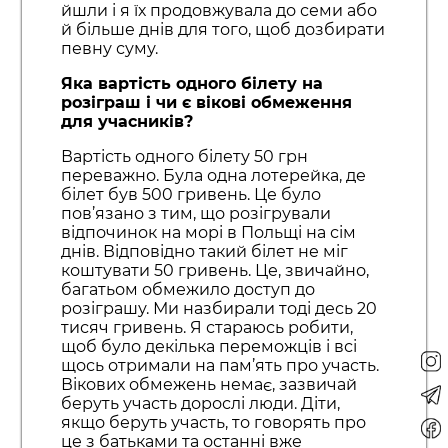
йшли і я їх продовжувала до семи або
й більше днів для того, щоб дозбирати
певну суму.
Яка вартість одного білету на
розіграш і чи є вікові обмеження
для учасників?
Вартість одного білету 50 грн
переважно. Була одна лотерейка, де
білет був 500 гривень. Це було
пов’язано з тим, що розігрували
відпочинок на морі в Польщі на сім
днів. Відповідно такий білет не міг
коштувати 50 гривень. Це, звичайно,
багатьом обмежило доступ до
розіграшу. Ми назбирали тоді десь 20
тисяч гривень. Я стараюсь робити,
щоб було декілька переможців і всі
щось отримали на пам’ять про участь.
Вікових обмежень немає, зазвичай
беруть участь дорослі люди. Діти,
якщо беруть участь, то говорять про
це з батьками та останні вже