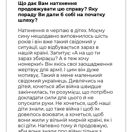
Що дає Вам натхнення
продовжувати цю справу? Яку
пораду Ви дали б собі на початку
шляху?
Натхнення я черпаю в дітях. Моєму
сину нещодавно виповнилось шість
років і він вже такий свідомий у
ситуації, що відбувається зараз в
нашій країні. Запитує: «А на що ти
зараз збираєш? А я теж хочу
номерки!» Він якісь свої заощадження
жертвує для армії. І цим він дуже
мотивує. Такий в мене маленький
свідомий українець. Дивлячись на
дітей, хочеться аби війна швидше
закінчилась, ти розумієш, що потрібно
докладати сили для цього й не
опускати руки. Не хочеться, щоб наші
діти знали, що таке війна і щоб їм
довелось воювати, а хочеться, щоб
вони жили у вільній мирній країні, як і
всі діти. Напевно тому й продовжую,
аби вони знали про війну тільки з