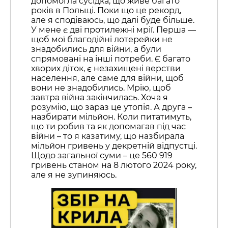
допомогла сусідка, що живе багато
років в Польщі. Поки що це рекорд,
але я сподіваюсь, що далі буде більше.
У мене є дві протилежні мрії. Перша —
щоб мої благодійні лотерейки не
знадобились для війни, а були
спрямовані на інші потреби. Є багато
хворих діток, є незахищені верстви
населення, але саме для війни, щоб
вони не знадобились. Мрію, щоб
завтра війна закінчилась. Хоча я
розумію, що зараз це утопія. А друга –
назбирати мільйон. Коли питатимуть,
що ти робив та як допомагав під час
війни – то я казатиму, що назбирала
мільйон гривень у декретній відпустці.
Щодо загальної суми – це 560 919
гривень станом на 8 лютого 2024 року,
але я не зупиняюсь.