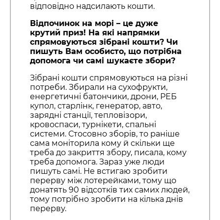
відповідно надсилають кошти.
Відпочинок на морі – це дуже
крутий приз! На які напрямки
спрямовуються зібрані кошти? Чи
пишуть Вам особисто, що потрібна
допомога чи самі шукаєте збори?
Зібрані кошти спрямовуються на різні
потреби. Збирали на сухофрукти,
енергетичні батончики, дрони, РЕБ
купол, старлінк, генератор, авто,
зарядні станції, тепловізори,
кровоспаси, турнікети, спальні
системи. Стосовно зборів, то раніше
сама моніторила кому й скільки ще
треба до закриття збору, писала, кому
треба допомога. Зараз уже люди
пишуть самі. Не встигаю зробити
перерву між лотерейками, тому що
донатять 90 відсотків тих самих людей,
тому потрібно зробити на кілька днів
перерву.