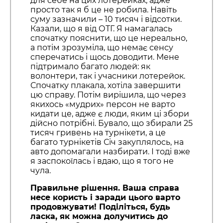
для себе на цих лотерейках, адже
просто так я б це не робила. Навіть
суму зазначили – 10 тисяч і відсотки.
Казали, що я від ОТГ. Я намагалась
спочатку пояснити, що це нереально,
а потім зрозуміла, що немає сенсу
сперечатись і щось доводити. Мене
підтримало багато людей: як
волонтери, так і учасники лотерейок.
Спочатку плакала, хотіла завершити
цю справу. Потім вирішила, що через
якихось «мудрих» персон не варто
кидати це, адже є люди, яким ці збори
дійсно потрібні. Бувало, що збирали 25
тисяч гривень на турнікети, а це
багато турнікетів Січ закуплялось, на
авто допомагали назбирати. І тоді вже
я заспокоїлась і вдаю, що я того не
чула.
Правильне рішення. Ваша справа
несе користь і заради цього варто
продовжувати! Поділіться, будь
ласка, як можна долучитись до