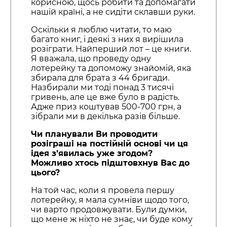
корисною, щось робити та допомагати
нашій країні, а не сидіти склавши руки.
Оскільки я люблю читати, то маю
багато книг, і деякі з них я вирішила
розіграти. Найперший лот – це книги.
Я вважала, що проведу одну
лотерейку та допоможу знайомій, яка
збирала для брата з 44 бригади.
Назбирали ми тоді понад 3 тисячі
гривень, але це вже було в радість.
Адже приз коштував 500-700 грн, а
зібрали ми в декілька разів більше.
Чи планували Ви проводити
розіграші на постійній основі чи ця
ідея з’явилась уже згодом?
Можливо хтось підштовхнув Вас до
цього?
На той час, коли я провела першу
лотерейку, я мала сумніви щодо того,
чи варто продовжувати. Були думки,
що мене ж ніхто не знає, чи буде кому