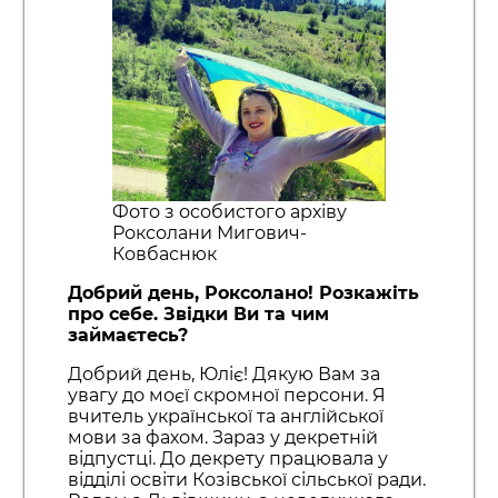
Фото з особистого архіву
Роксолани Мигович-
Ковбаснюк
Добрий день, Роксолано! Розкажіть
про себе. Звідки Ви та чим
займаєтесь?
Добрий день, Юліє! Дякую Вам за
увагу до моєї скромної персони. Я
вчитель української та англійської
мови за фахом. Зараз у декретній
відпустці. До декрету працювала у
відділі освіти Козівської сільської ради.