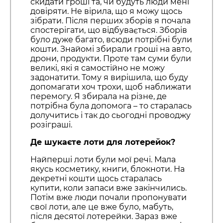
скидати гроші та, чи будуть люди мені
довіряти. Не вірила, що я можу щось
зібрати. Після перших зборів я почала
спостерігати, що відбувається. Зборів
було дуже багато, всюди потрібні були
кошти. Знайомі збирали гроші на авто,
дрони, продукти. Проте там суми були
великі, які я самостійно не можу
задонатити. Тому я вирішила, що буду
допомагати хоч трохи, щоб наближати
перемогу. Я збирала на різне, де
потрібна була допомога – то старалась
долучитись і так до сьогодні проводжу
розіграші.
Де шукаєте лоти для лотерейок?
Найперші лоти були мої речі. Мала
якусь косметику, книги, блокноти. На
декретні кошти щось старалась
купити, коли запаси вже закінчились.
Потім вже люди почали пропонувати
свої лоти, але це вже було, мабуть,
після десятої лотерейки. Зараз вже