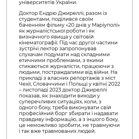
університетів України.
Доктор Ендрю Джиреллі, разом із
студентами, поділився своїм
баченням фільму «20 днів у Маріуполі»
як журналістської роботи і як
визначного явища у світовій
кінематографії. Під час другої частини
зустрічі лектор запропонував
слухачам подумати над складними
етичними проблемами, з якими
стикаються журналісти, працюючи з
людьми, постраждалими від війни. На
прикладі з власних репортажів з міст
Чехії, Словаччини і Польщі у квітні 2022
– листопаді 2023 доктор Джиреллі
показав, як знаходити виходи у
суперечливих ситуаціях, коли, з
одного боку, треба виконувати свій
професійний борг збирати і надавати
правдиву інформацію, а з іншого боку,
це неможливо зробити, не травмуючи
і так вже травмованих людей.