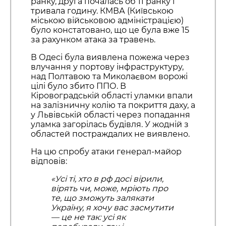
ранку, друга почалась об 11 ранку і
тривала годину. КМВА (Київською
міською військовою адміністрацією)
було констатовано, що це була вже 15
за рахунком атака за травень.
В Одесі була виявлена пожежа через
влучання у портову інфраструктуру,
над Полтавою та Миколаєвом ворожі
цілі було збито ППО. В
Кіровоградській області уламки впали
на залізничну колію та покриття даху, а
у Львівській області через попадання
уламка загорілась будівля. У жодній з
областей постраждалих не виявлено.
На цю спробу атаки генерал-майор
відповів:
«Усі ті, хто в рф досі вірили,
вірять чи, може, мріють про
те, що зможуть залякати
Україну, я хочу вас засмутити
— це не так: усі як