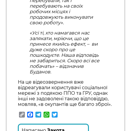
перебували, так і
перебувають на своїх
робочих місцях і
продовжують виконувати
свою роботу».
«Усі ті, хто намагався нас
залякати, мріючи, що це
принесе якийсь ефект, – ви
дуже скоро про це
пошкодуєте. Наша відповідь
не забариться. Скоро всі все
побачать» – відзначив
Буданов.
На це відеозвернення вже
відреагували користувачі соціальної
мережі з подякою ППО та ГРУ, однак
інші не задоволені такою відповіддю,
мовляв, «в окупантів ще багато зброї».
Copy
Facebook
Telegram
WhatsApp
Twitter
Link
Написано
Закота