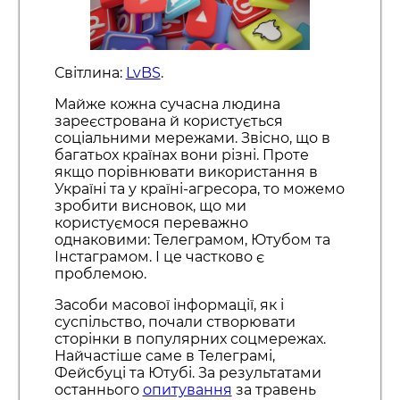
Світлина:
LvBS
.
Майже кожна сучасна людина
зареєстрована й користується
соціальними мережами. Звісно, що в
багатьох країнах вони різні. Проте
якщо порівнювати використання в
Україні та у країні-агресора, то можемо
зробити висновок, що ми
користуємося переважно
однаковими: Телеграмом, Ютубом та
Інстаграмом. І це частково є
проблемою.
Засоби масової інформації, як і
суспільство, почали створювати
сторінки в популярних соцмережах.
Найчастіше саме в Телеграмі,
Фейсбуці та Ютубі. За результатами
останнього
опитування
за травень