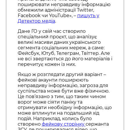
поширювати неправдиву інформацію
обмежили адміністрації Twitter,
Facebook чи YouTube», –
пишуть у
Детектор медіа
.
Дане ГО у свій час створило
спеціальний проєкт, що аналізує
великі масиви даних українського
сегмента соціальних мереж, а саме:
Фейсбук, Ютуб, Телеграм, Твіттер. Але
не всі звертаються до його матеріалів і
перечитує кожен із них.
Якщо ж розглядати другий варіант –
фейкові акаунти поширюють
неправдиву інформацію, загроза для
суспільства може бути вже фізичною.
Це пов’язано з тим, що таким чином
ворог може сіяти паніку та
отримувати необхідну інформацію, що
може вплинути на подальший хід
подій. Наприклад, колись було
створено
фейкову сторінку
сержанта
ЗСУ, де поширювалися відео, що