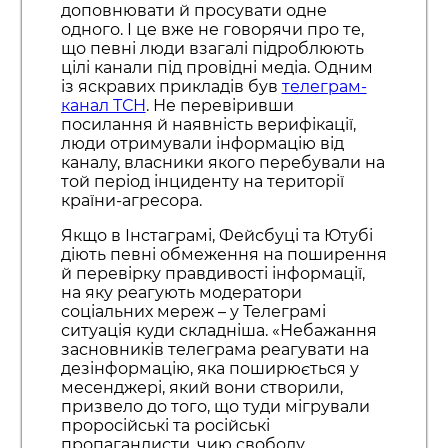
доповнювати й просувати одне
одного. І це вже не говорячи про те,
що певні люди взагалі підроблюють
цілі канали під провідні медіа. Одним
із яскравих прикладів був
телеграм-
канал ТСН
. Не перевіривши
посилання й наявність верифікації,
люди отримували інформацію від
каналу, власники якого перебували на
той період інциденту на території
країни-агресора.
Якщо в Інстаграмі, Фейсбуці та Ютубі
діють певні обмеження на поширення
й перевірку правдивості інформації,
на яку реагують модератори
соціальних мереж – у Телеграмі
ситуація куди складніша. «Небажання
засновників телеграма реагувати на
дезінформацію, яка поширюється у
месенджері, який вони створили,
призвело до того, що туди мігрували
проросійські та російські
пропагандисти, чию свободу