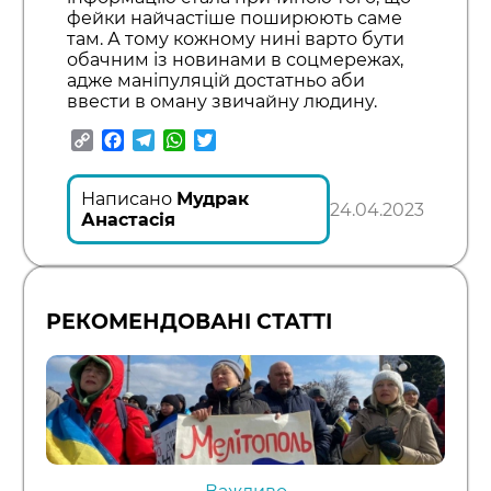
фейки найчастіше поширюють саме
там. А тому кожному нині варто бути
обачним із новинами в соцмережах,
адже маніпуляцій достатньо аби
ввести в оману звичайну людину.
Copy
Facebook
Telegram
WhatsApp
Twitter
Link
Написано
Мудрак
24.04.2023
Анастасія
РЕКОМЕНДОВАНІ СТАТТІ