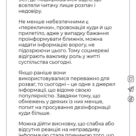
вселяли читачу лише розпач і
недовіру.
Не менше небезпечними є
«переклички», провокація куди й що
прилетіло, адже у випадку бажання
проінформувати ближніх, можна
надати інформацію ворогу, не
підозрюючи цього. Тому соцмережі
відіграють важливу роль у житті
суспільства сьогодні.
Якщо раніше вони
використовувалися переважно для
розваг, то сьогодні – це одне з джерел
інформації, що відоме своєю
популярністю. Завдяки тому, що
обмежень у деяких із них менше,
попит на просування дезінформації
куди більше.
Можна дійти висновку, що слабка або
відсутня реакція на неправдиву
інформацію стала причиною того, що