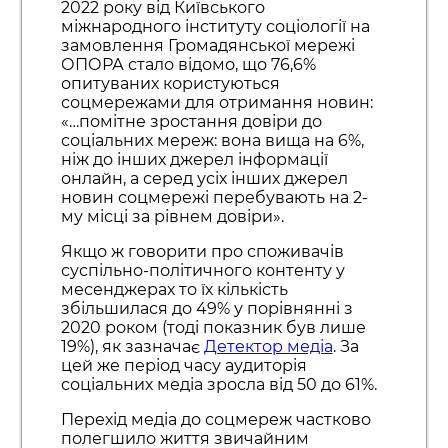
2022 року від Київського
міжнародного інституту соціології на
замовлення Громадянської мережі
ОПОРА стало відомо, що 76,6%
опитуваних користуються
соцмережами для отримання новин:
«…помітне зростання довіри до
соціальних мереж: вона вища на 6%,
ніж до інших джерел інформації
онлайн, а серед усіх інших джерел
новин соцмережі перебувають на 2-
му місці за рівнем довіри».
Якщо ж говорити про споживачів
суспільно-політичного контенту у
месенджерах то їх кількість
збільшилася до 49% у порівнянні з
2020 роком (тоді показник був лише
19%), як зазначає
Детектор медіа
. За
цей же період часу аудиторія
соціальних медіа зросла від 50 до 61%.
Перехід медіа до соцмереж частково
полегшило життя звичайним