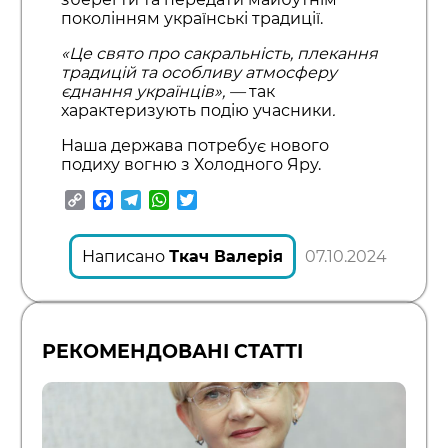
поколінням українські традиції.
«Це свято про сакральність, плекання
традицій та особливу атмосферу
єднання українців», —
так
характеризують подію учасники
.
Наша держава потребує нового
подиху вогню з Холодного Яру.
Copy
Facebook
Telegram
WhatsApp
Twitter
Link
Написано
Ткач Валерія
07.10.2024
РЕКОМЕНДОВАНІ СТАТТІ