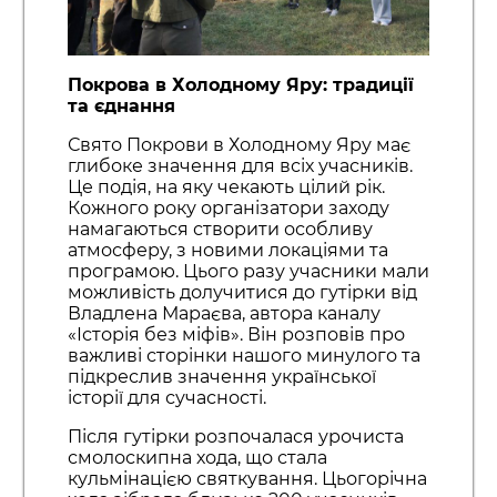
Покрова в Холодному Яру: традиції
та єднання
Свято Покрови в Холодному Яру має
глибоке значення для всіх учасників.
Це подія, на яку чекають цілий рік.
Кожного року організатори заходу
намагаються створити особливу
атмосферу, з новими локаціями та
програмою. Цього разу учасники мали
можливість долучитися до гутірки від
Владлена Мараєва, автора каналу
«Історія без міфів». Він розповів про
важливі сторінки нашого минулого та
підкреслив значення української
історії для сучасності.
Після гутірки розпочалася урочиста
смолоскипна хода, що стала
кульмінацією святкування. Цьогорічна