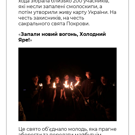
хода зібрала близько 200 учасників,
які несли запалені смолоскипи, а
потім утворили живу карту України. На
честь захисників, на честь
сакрального свята Покрови.
«
Запали новий вогонь, Холодний
Яре!
»
Це свято об’єднало молодь, яка прагне
зберегти та передати майбутнім