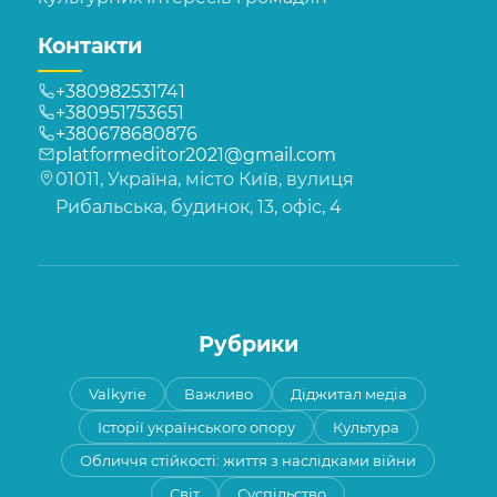
Контакти
+380982531741
+380951753651
+380678680876
platformeditor2021@gmail.com
01011, Україна, місто Київ, вулиця
Рибальська, будинок, 13, офіс, 4
Рубрики
Valkyrie
Важливо
Діджитал медіа
Історії українського опору
Культура
Обличчя стійкості: життя з наслідками війни
Світ
Суспільство