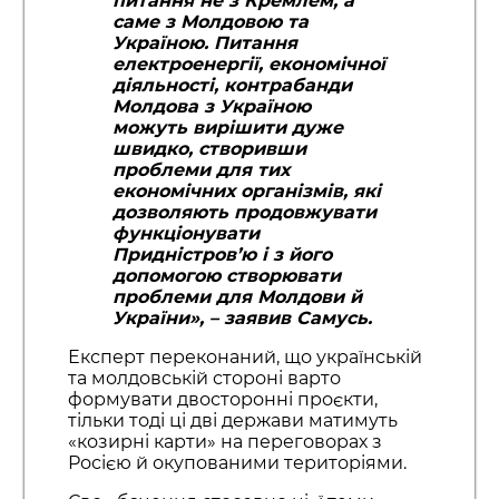
питання не з Кремлем, а
саме з Молдовою та
Україною. Питання
електроенергії, економічної
діяльності, контрабанди
Молдова з Україною
можуть вирішити дуже
швидко, створивши
проблеми для тих
економічних організмів, які
дозволяють продовжувати
функціонувати
Придністров’ю і з його
допомогою створювати
проблеми для Молдови й
України»
, – заявив Самусь.
Експерт переконаний, що українській
та молдовській стороні варто
формувати двосторонні проєкти,
тільки тоді ці дві держави матимуть
«козирні карти» на переговорах з
Росією й окупованими територіями.