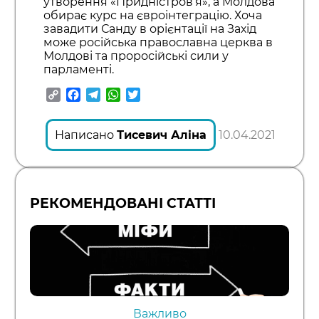
утворення «Придністров’я», а Молдова
обирає курс на євроінтеграцію. Хоча
завадити Санду в орієнтації на Захід
може російська православна церква в
Молдові та проросійські сили у
парламенті.
Copy
Facebook
Telegram
WhatsApp
Twitter
Link
Написано
Тисевич Аліна
10.04.2021
РЕКОМЕНДОВАНІ СТАТТІ
Важливо