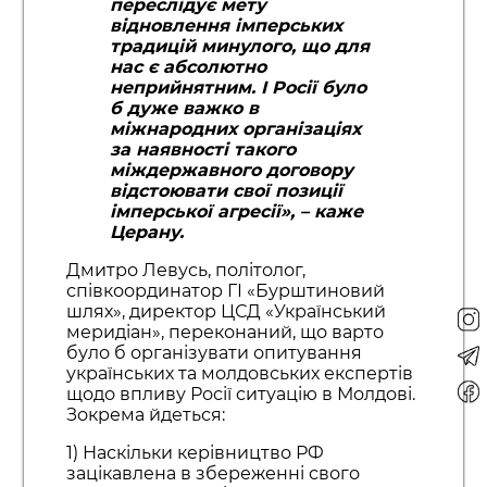
переслідує мету
відновлення імперських
традицій минулого, що для
нас є абсолютно
неприйнятним. І Росії було
б дуже важко в
міжнародних організаціях
за наявності такого
міждержавного договору
відстоювати свої позиції
імперської агресії»
, – каже
Церану.
Дмитро Левусь, політолог,
співкоординатор ГІ «Бурштиновий
шлях», директор ЦСД «Український
меридіан», переконаний, що варто
було б організувати опитування
українських та молдовських експертів
щодо впливу Росії ситуацію в Молдові.
Зокрема йдеться:
1) Наскільки керівництво РФ
зацікавлена в збереженні свого