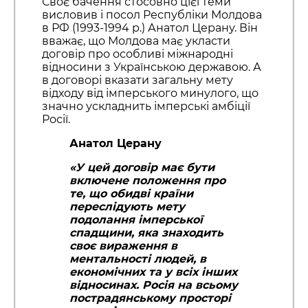
Своє бачення стосовно цієї теми
висловив і посол Республіки Молдова
в РФ (1993-1994 р.) Анатол Церану. Він
вважає, що Молдова має укласти
договір про особливі міжнародні
відносини з Українською державою. А
в договорі вказати загальну мету
відходу від імперського минулого, що
значно ускладнить імперські амбіції
Росії.
Анатол Церану
«У цей договір має бути
включене положення про
те, що обидві країни
переслідують мету
подолання імперської
спадщини, яка знаходить
своє вираження в
ментальності людей, в
економічних та у всіх інших
відносинах. Росія на всьому
пострадянському просторі