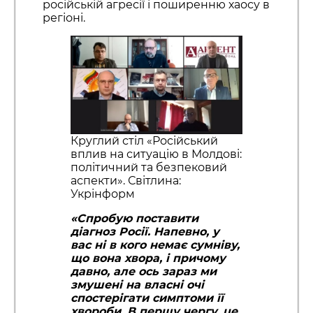
російській агресії і поширенню хаосу в
регіоні.
Круглий стіл «Російський
вплив на ситуацію в Молдові:
політичний та безпековий
аспекти». Світлина:
Укрінформ
«Спробую поставити
діагноз Росії. Напевно, у
вас ні в кого немає сумніву,
що вона хвора, і причому
давно, але ось зараз ми
змушені на власні очі
спостерігати симптоми її
хвороби. В першу чергу, це