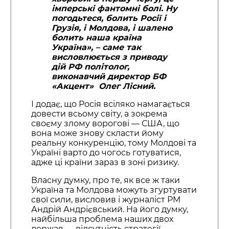
імперські фантомні болі. Ну
погодьтеся, болить Росії і
Грузія, і Молдова, і шалено
болить наша країна
Україна»
, – саме так
висловлюється з приводу
дій РФ політолог,
виконавчий директор БФ
«Акцент» Олег Лісний.
І додає, що Росія всіляко намагається
довести всьому світу, а зокрема
своєму злому ворогові — США, що
вона може знову скласти йому
реальну конкуренцію, тому Молдові та
Україні варто до чогось готуватися,
адже ці країни зараз в зоні ризику.
Власну думку, про те, як все ж таки
Україна та Молдова можуть згуртувати
свої сили, висловив і журналіст РМ
Андрій Андрієвський. На його думку,
найбільша проблема наших двох
держав — відсутність стратегії