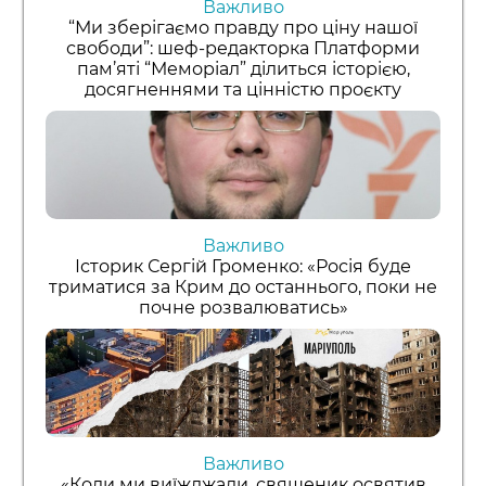
Важливо
“Ми зберігаємо правду про ціну нашої
свободи”: шеф-редакторка Платформи
пам’яті “Меморіал” ділиться історією,
досягненнями та цінністю проєкту
Важливо
Історик Сергій Громенко: «Росія буде
триматися за Крим до останнього, поки не
почне розвалюватись»
Важливо
«Коли ми виїжджали, священик освятив