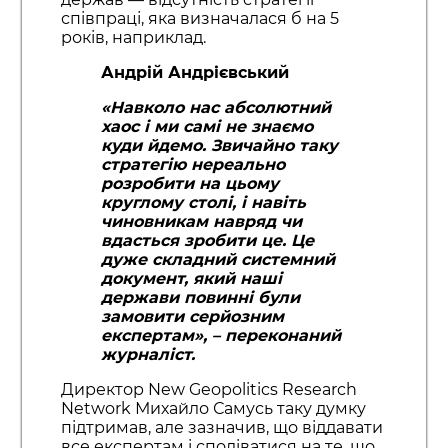
співпраці, яка визначалася б на 5
років, наприклад.
Андрій Андрієвський
«Навколо нас абсолютний
хаос і ми самі не знаємо
куди йдемо. Звичайно таку
стратегію нереально
розробити на цьому
круглому столі, і навіть
чиновникам навряд чи
вдасться зробити це. Це
дуже складний системний
документ, який наші
держави повинні були
замовити серйозним
експертам»
, – переконаний
журналіст.
Директор New Geopolitics Research
Network Михайло Самусь таку думку
підтримав, але зазначив, що віддавати
все експертам і сподіватися на те, що