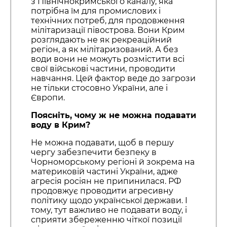
з Північнокримського каналу, яка
потрібна їм для промислових і
технічних потреб, для продовження
мілітаризації півострова. Вони Крим
розглядають не як рекреаційний
регіон, а як мілітаризований. А без
води вони не можуть розмістити всі
свої військові частини, проводити
навчання. Цей фактор веде до загрози
не тільки стосовно України, але і
Європи.
Поясніть, чому ж не можна подавати
воду в Крим?
Не можна подавати, щоб в першу
чергу забезпечити безпеку в
Чорноморському регіоні й зокрема на
материковій частині України, адже
агресія росіян не припинилася. РФ
продовжує проводити агресивну
політику щодо української держави. І
тому, тут важливо не подавати воду, і
сприяти збереженню чіткої позиції