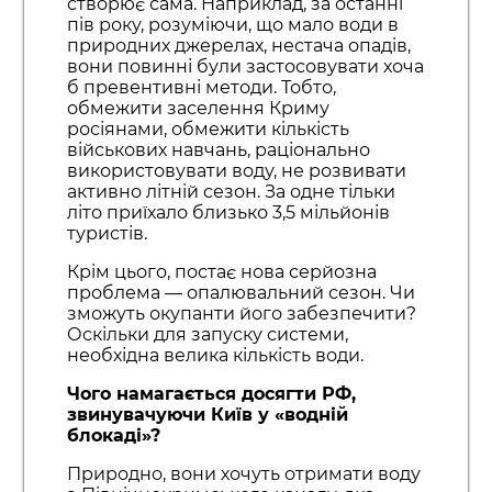
створює сама. Наприклад, за останні
пів року, розуміючи, що мало води в
природних джерелах, нестача опадів,
вони повинні були застосовувати хоча
б превентивні методи. Тобто,
обмежити заселення Криму
росіянами, обмежити кількість
військових навчань, раціонально
використовувати воду, не розвивати
активно літній сезон. За одне тільки
літо приїхало близько 3,5 мільйонів
туристів.
Крім цього, постає нова серйозна
проблема — опалювальний сезон. Чи
зможуть окупанти його забезпечити?
Оскільки для запуску системи,
необхідна велика кількість води.
Чого намагається досягти РФ,
звинувачуючи Київ у «водній
блокаді»?
Природно, вони хочуть отримати воду