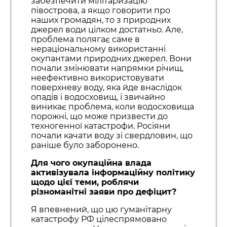
забезпечити мілітаризацію
півострова, а якщо говорити про
наших громадян, то з природних
джерел води цілком достатньо. Але,
проблема полягає саме в
нераціональному використанні
окупантами природних джерел. Вони
почали змінювати напрямки річищ,
неефективно використовувати
поверхневу воду, яка йде внаслідок
опадів і водосховищ, і звичайно
виникає проблема, коли водосховища
порожні, що може призвести до
техногенної катастрофи. Росіяни
почали качати воду зі свердловин, що
раніше було заборонено.
Для чого окупаційна влада
активізувала інформаційну політику
щодо цієї теми, роблячи
різноманітні заяви про дефіцит?
Я впевнений, що цю гуманітарну
катастрофу РФ цілеспрямовано