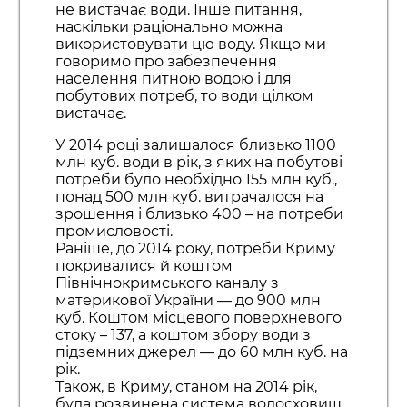
не вистачає води. Інше питання,
наскільки раціонально можна
використовувати цю воду. Якщо ми
говоримо про забезпечення
населення питною водою і для
побутових потреб, то води цілком
вистачає.
У 2014 році залишалося близько 1100
млн куб. води в рік, з яких на побутові
потреби було необхідно 155 млн куб.,
понад 500 млн куб. витрачалося на
зрошення і близько 400 – на потреби
промисловості.
Раніше, до 2014 року, потреби Криму
покривалися й коштом
Північнокримського каналу з
материкової України — до 900 млн
куб. Коштом місцевого поверхневого
стоку – 137, а коштом збору води з
підземних джерел — до 60 млн куб. на
рік.
Також, в Криму, станом на 2014 рік,
була розвинена система водосховищ