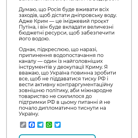
Думаю, що Росія буде вживати всіх
заходів, щоб дістати дніпровську воду.
Адже Крим — це іміджевий проєкт
Путіна, і він буде вкладати величезні
бюджетні ресурси, щоб забезпечити
його водою.
Однак, підкреслюю, що наразі,
припинення водопостачання по
каналу — один із найголовніших
інструментів у деокупації Криму. Я
вважаю, що Україна повинна зробити
все, щоб не піддаватися тиску РФ і
вести активну контраргументаційну
зовнішню політику, аби міжнародне
товариство не схилилося до
підтримки РФ в цьому питанні й не
почало дипломатично тиснути на
Україну.
Copy
Facebook
Telegram
WhatsApp
Twitter
Link