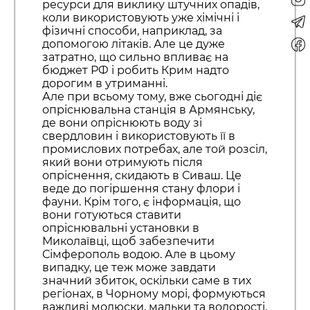
ресурси для виклику штучних опадів,
коли використовують уже хімічні і
фізичні способи, наприклад, за
допомогою літаків. Але це дуже
затратно, що сильно впливає на
бюджет РФ і робить Крим надто
дорогим в утриманні.
Але при всьому тому, вже сьогодні діє
опріснювальна станція в Армянську,
де вони опріснюють воду зі
свердловин і використовують її в
промислових потребах, але той розсіл,
який вони отримують після
опріснення, скидають в Сиваш. Це
веде до погіршення стану флори і
фауни. Крім того, є інформація, що
вони готуються ставити
опріснювальні установки в
Миколаївці, щоб забезпечити
Сімферополь водою. Але в цьому
випадку, це теж може завдати
значний збиток, оскільки саме в тих
регіонах, в Чорному морі, формуються
важливі молюски, мальки та водорості.