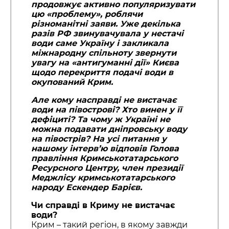
продовжує активно популяризувати
цю «проблему», роблячи
різноманітні заяви. Уже декілька
разів РФ звинувачувала у нестачі
води саме Україну і закликала
міжнародну спільноту звернути
увагу на «антигуманні дії» Києва
щодо перекриття подачі води в
окупований Крим.
Але кому насправді не вистачає
води на півострові? Хто винен у її
дефіциті? Та чому ж Україні не
можна подавати дніпровську воду
на півострів? На усі питання у
нашому інтерв’ю відповів Голова
правління Кримськотатарського
Ресурсного Центру, член президії
Меджлісу кримськотатарського
народу Ескендер Барієв.
Чи справді в Криму не вистачає
води?
Крим – такий регіон, в якому завжди