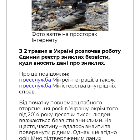
Фото взяте на просторах
Інтернету
З 2 травня в Україні розпочав роботу
Єдиний реєстр зниклих безвісти,
куди вносять дані про зниклих.
Про це повідомляє
пресслужба
Мінреінтеграції, а також
пресслужба
Міністерства внутрішніх
справ.
Від початку повномасштабного
вторгнення росії в Україну, окрім того
від 2014 року, десятки тисяч людей
вважаються безвісти зниклими. На
щастя, частину – вдалось знайти та
поверенути рідним. Однак, ще згідно
офіційно підтвердженим даних