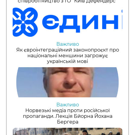
співробітництво з ГО “Київ Дефендерс”
Важливо
Як євроінтеграційний законопроєкт про
національні меншини загрожує
українській мові
Важливо
Норвезькі медіа проти російської
пропаганди. Лекція Бйорна Йохана
Бергера