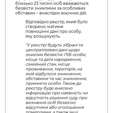
близько 23 тисячі осіб вважаються
безвісти зниклими за особливих
обставин – внаслідок воєнних дій.
Відповідно реєстр, який було
створено, матиме
повноцінні дані про особу,
яку розшукують.
“У реєстрі будуть зібрані та
централізовані дані щодо
зниклих безвісти: ПІБ особи,
місце та дата народження,
сімейний стан, місце
проживання, територія, на
якій відбулося зникнення,
обставини та час зникнення,
прикмети особи. Також до
реєстру буде внесено
інформацію про наявність чи
відсутність рішення суду про
визнання осіб безвісно
відсутніми або оголошення
померлими, а також інші