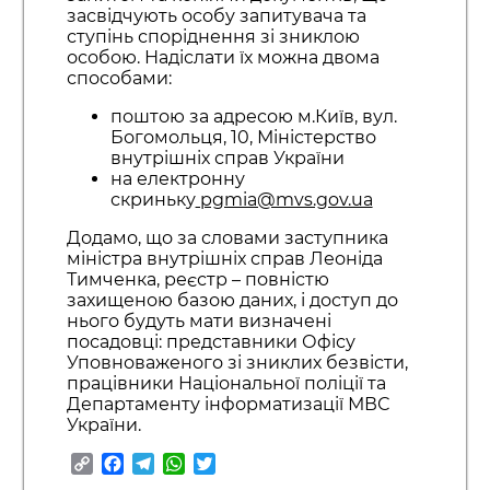
засвідчують особу запитувача та
ступінь споріднення зі зниклою
особою. Надіслати їх можна двома
способами:
поштою за адресою м.Київ, вул.
Богомольця, 10, Міністерство
внутрішніх справ України
на електронну
скриньку
pgmia@mvs.gov.ua
Додамо, що за словами заступника
міністра внутрішніх справ Леоніда
Тимченка, реєстр – повністю
захищеною базою даних, і доступ до
нього будуть мати визначені
посадовці: представники Офісу
Уповноваженого зі зниклих безвісти,
працівники Національної поліції та
Департаменту інформатизації МВС
України.
Copy
Facebook
Telegram
WhatsApp
Twitter
Link