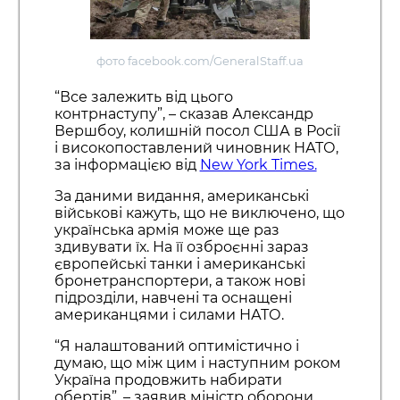
фото facebook.com/GeneralStaff.ua
“Все залежить від цього
контрнаступу”, – сказав Александр
Вершбоу, колишній посол США в Росії
і високопоставлений чиновник НАТО,
за інформацією від
New York Times.
За даними видання, американські
військові кажуть, що не виключено, що
українська армія може ще раз
здивувати їх. На її озброєнні зараз
європейські танки і американські
бронетранспортери, а також нові
підрозділи, навчені та оснащені
американцями і силами НАТО.
“Я налаштований оптимістично і
думаю, що між цим і наступним роком
Україна продовжить набирати
обертів”, – заявив міністр оборони