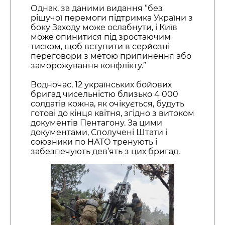
Однак, за даними видання “без
рішучої перемоги підтримка України з
боку Заходу може ослабнути, і Київ
може опинитися під зростаючим
тиском, щоб вступити в серйозні
переговори з метою припинення або
заморожування конфлікту.”
Водночас, 12 українських бойових
бригад чисельністю близько 4 000
солдатів кожна, як очікується, будуть
готові до кінця квітня, згідно з витоком
документів Пентагону. За цими
документами, Сполучені Штати і
союзники по НАТО тренують і
забезпечують дев’ять з цих бригад.