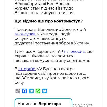
Великобританії Бен Воллес
журналістам під час візиту до
Вашингтона минулого тижня.
Що відомо ще про контрнаступ?
Президент Володимир Зеленський
анонсував
міжнародні події,
результатом яких стануть
додаткові постачання зброї в Україну.
Тим часом керівник ГУР
наголосив
, що
Україна ніколи не погодиться
віддавати комусь частину своєї землі.
В
інтерв’ю
NV Буданов вкотре
підтвердив свій прогноз щодо того,
що ЗСУ зайдуть у Крим весною цього
року.
Copy
Facebook
Telegram
WhatsApp
Twitter
Link
Написано
Вернигора
25.04.2023