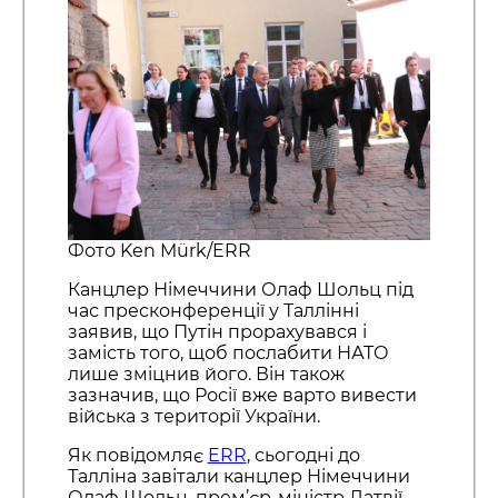
Фото Ken Mürk/ERR
Канцлер Німеччини Олаф Шольц під
час пресконференції у Таллінні
заявив, що Путін прорахувався і
замість того, щоб послабити НАТО
лише зміцнив його. Він також
зазначив, що Росії вже варто вивести
війська з території України.
Як повідомляє
ERR
, сьогодні до
Талліна завітали канцлер Німеччини
Олаф Шольц, прем’єр-міністр Латвії