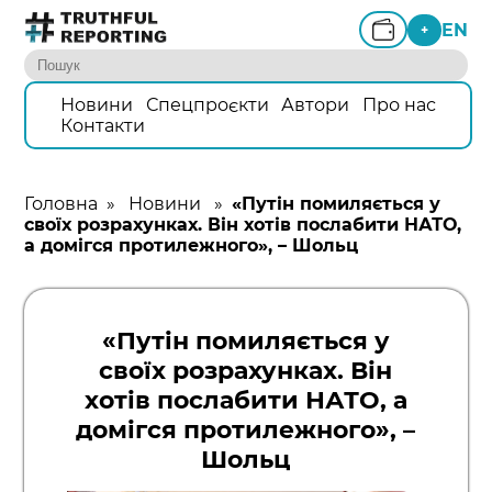
EN
+
Новини
Спецпроєкти
Автори
Про нас
Контакти
Головна
»
Новини
»
«Путін помиляється у
своїх розрахунках. Він хотів послабити НАТО,
а домігся протилежного», – Шольц
«Путін помиляється у
своїх розрахунках. Він
хотів послабити НАТО, а
домігся протилежного», –
Шольц