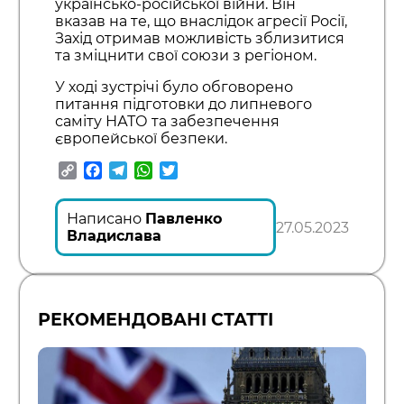
українсько-російської війни. Він
вказав на те, що внаслідок агресії Росії,
Захід отримав можливість зблизитися
та зміцнити свої союзи з регіоном.
У ході зустрічі було обговорено
питання підготовки до липневого
саміту НАТО та забезпечення
європейської безпеки.
Copy
Facebook
Telegram
WhatsApp
Twitter
Link
Написано
Павленко
27.05.2023
Владислава
РЕКОМЕНДОВАНІ СТАТТІ