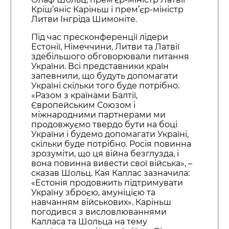
Кріш’яніс Каріньш і прем’єр-міністр
Литви Інгріда Шимоніте.
Під час пресконференції лідери
Естонії, Німеччини, Литви та Латвії
здебільшого обговорювали питання
України. Всі представники країн
запевнили, що будуть допомагати
Україні скільки того буде потрібно.
«Разом з країнами Балтії,
Європейським Союзом і
міжнародними партнерами ми
продовжуємо твердо бути на боці
України і будемо допомагати Україні,
скільки буде потрібно. Росія повинна
зрозуміти, що ця війна безглузда, і
вона повинна вивести свої війська», –
сказав Шольц. Кая Каллас зазначила:
«Естонія продовжить підтримувати
Україну зброєю, амуніцією та
навчанням військових». Каріньш
погодився з висловлюваннями
Калласа та Шольца на тему