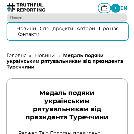
EN
+
Новини
Спецпроєкти
Автори
Про нас
Контакти
Головна
»
Новини
»
Медаль подяки
українським рятувальникам від президента
Туреччини
Медаль подяки
українським
рятувальникам від
президента Туреччини
Реджеп Таїп Ердоган, президент