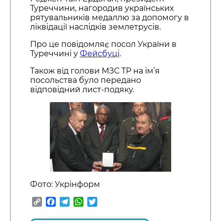
Туреччини, нагородив українських
рятувальників медаллю за допомогу в
ліквідації наслідків землетрусів.
Про це повідомляє посол України в
Туреччині у
Фейсбуці
.
Також від голови МЗС ТР на ім’я
посольства було передано
відповідний лист-подяку.
Фото: Укрінформ
Copy
Facebook
Telegram
WhatsApp
Twitter
Link