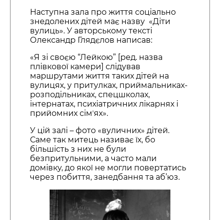
Наступна зала про життя соціально
знедолених дітей має назву «Діти
вулиць». У авторському тексті
Олександр Глядєлов написав:
«Я зі своєю “Лейкою” [ред. назва
плівкової камери] слідував
маршрутами життя таких дітей на
вулицях, у притулках, приймальниках-
розподільниках, спецшколах,
інтернатах, психіатричних лікарнях і
прийомних сімʼях».
У цій залі – фото «вуличних» дітей.
Саме так митець називає їх, бо
більшість з них не були
безпритульними, а часто мали
домівку, до якої не могли повертатись
через побиття, занедбання та аб’юз.