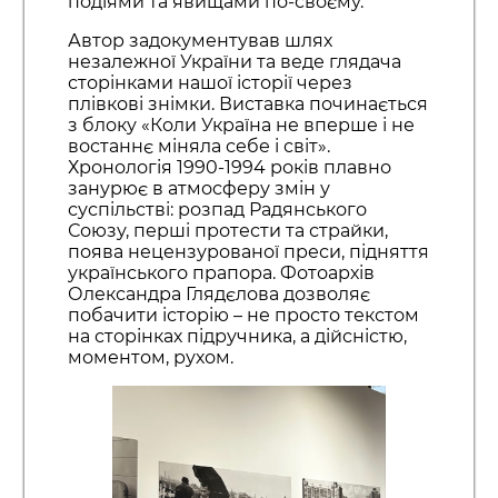
подіями та явищами по-своєму.
Автор задокументував шлях
незалежної України та веде глядача
сторінками нашої історії через
плівкові знімки. Виставка починається
з блоку «Коли Україна не вперше і не
востаннє міняла себе і світ».
Хронологія 1990-1994 років плавно
занурює в атмосферу змін у
суспільстві: розпад Радянського
Союзу, перші протести та страйки,
поява нецензурованої преси, підняття
українського прапора. Фотоархів
Олександра Глядєлова дозволяє
побачити історію – не просто текстом
на сторінках підручника, а дійсністю,
моментом, рухом.