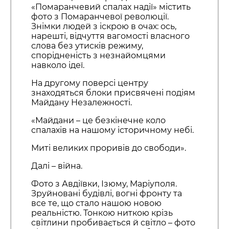
«Помаранчевий спалах надії» містить
фото з Помаранчевої революції.
Знімки людей з іскрою в очах: ось,
нарешті, відчуття вагомості власного
слова без утисків режиму,
спорідненість з незнайомцями
навколо ідеї.
На другому поверсі центру
знаходяться блоки присвячені подіям
Майдану Незалежності.
«Майдани – це безкінечне коло
спалахів на нашому історичному небі.
Миті великих проривів до свободи».
Далі – війна.
Фото з Авдіївки, Ізюму, Маріуполя.
Зруйновані будівлі, вогні фронту та
все те, що стало нашою новою
реальністю. Тонкою ниткою крізь
світлини пробивається й світло – фото