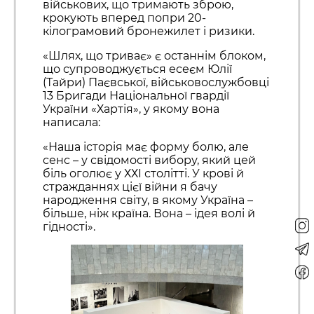
військових, що тримають зброю,
крокують вперед попри 20-
кілограмовий бронежилет і ризики.
«Шлях, що триває» є останнім блоком,
що супроводжується есеєм Юлії
(Тайри) Паєвської, військовослужбовці
13 Бригади Національної гвардії
України «Хартія», у якому вона
написала:
«Наша історія має форму болю, але
сенс – у свідомості вибору, який цей
біль оголює у ХХІ столітті. У крові й
стражданнях цієї війни я бачу
народження світу, в якому Україна –
більше, ніж країна. Вона – ідея волі й
гідності».