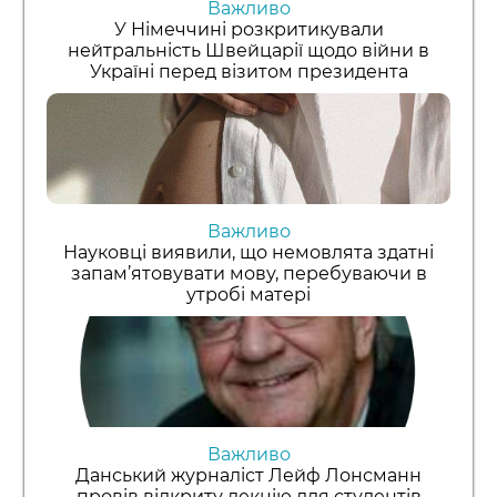
Важливо
У Німеччині розкритикували
нейтральність Швейцарії щодо війни в
Україні перед візитом президента
Важливо
Науковці виявили, що немовлята здатні
запам’ятовувати мову, перебуваючи в
утробі матері
Важливо
Данський журналіст Лейф Лонсманн
провів відкриту лекцію для студентів