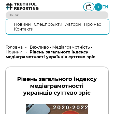
EN
+
Новини
Спецпроєкти
Автори
Про нас
Контакти
Головна
»
Важливо
•
Медіаграмотність
•
Новини
»
Рівень загального індексу
медіаграмотності українців суттєво зріс
Рівень загального індексу
медіаграмотності
українців суттєво зріс