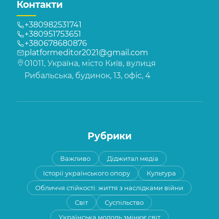
Контакти
+380982531741
+380951753651
+380678680876
platformeditor2021@gmail.com
01011, Україна, місто Київ, вулиця
Рибальська, будинок, 13, офіс, 4
Рубрики
Важливо
Діджитал медіа
Історії українського опору
Культура
Обличчя стійкості: життя з наслідками війни
Світ
Суспільство
Українська молодь змінює світ