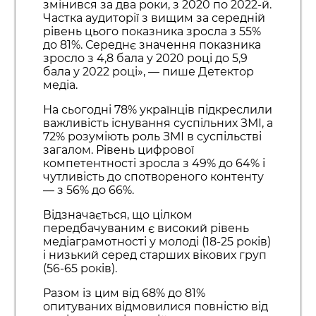
змінився за два роки, з 2020 по 2022-й.
Частка аудиторії з вищим за середній
рівень цього показника зросла з 55%
до 81%. Середнє значення показника
зросло з 4,8 бала у 2020 році до 5,9
бала у 2022 році», — пише Детектор
медіа.
На сьогодні 78% українців підкреслили
важливість існування суспільних ЗМІ, а
72% розуміють роль ЗМІ в суспільстві
загалом. Рівень цифрової
компетентності зросла з 49% до 64% і
чутливість до спотвореного контенту
— з 56% до 66%.
Відзначається, що цілком
передбачуваним є високий рівень
медіаграмотності у молоді (18-25 років)
і низький серед старших вікових груп
(56-65 років).
Разом із цим від 68% до 81%
опитуваних відмовилися повністю від