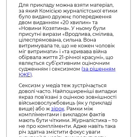
Для прикладу можна взяти матеріал,
за який Комісією журналістської етики
було видано дружнє попередження
двом виданням «20 хвилин» та
«Новини Козятина». У ньому були
присутні вирази «Вродлива, смілива,
цілеспрямована, сильна. Вона
витримувала те, що не кожен чоловік
міг витримати» і «та кривава війна
обірвала життя 21-річної красуні», що
являється суб’єктивним оціночним
судженням і сексизмом
(за рішенням
КЖЕ)
.
Сексизм у медіа теж зустрічається
доволі часто. Найпоширеніші випадки
якраз пов’язані з оцінкою зовнішності
військовослужбовиць (як у прикладі
вище) або ж
зірок
. Рамки між
компліментами і викладом фактів
мають бути чіткими. Журналістика – то
не про компліменти. Адже навіть така
річ здатна змістити фокус уваги