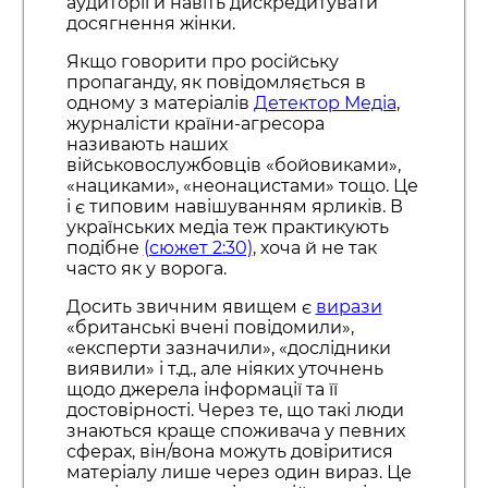
аудиторії й навіть дискредитувати
досягнення жінки.
Якщо говорити про російську
пропаганду, як повідомляється в
одному з матеріалів
Детектор Медіа
,
журналісти країни-агресора
називають наших
військовослужбовців «бойовиками»,
«нациками», «неонацистами» тощо. Це
і є типовим навішуванням ярликів. В
українських медіа теж практикують
подібне
(сюжет 2:30)
, хоча й не так
часто як у ворога.
Досить звичним явищем є
вирази
«британські вчені повідомили»,
«експерти зазначили», «дослідники
виявили» і т.д., але ніяких уточнень
щодо джерела інформації та її
достовірності. Через те, що такі люди
знаються краще споживача у певних
сферах, він/вона можуть довіритися
матеріалу лише через один вираз. Це