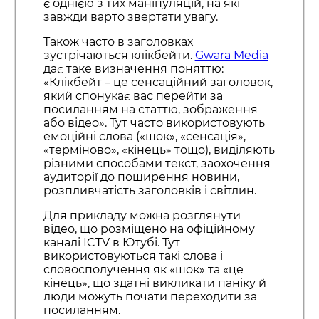
є однією з тих маніпуляцій, на які
завжди варто звертати увагу.
Також часто в заголовках
зустрічаються клікбейти.
Gwara Media
дає таке визначення поняттю:
«Клікбейт – це сенсаційний заголовок,
який спонукає вас перейти за
посиланням на статтю, зображення
або відео». Тут часто використовують
емоційні слова («шок», «сенсація»,
«терміново», «кінець» тощо), виділяють
різними способами текст, заохочення
аудиторії до поширення новини,
розпливчатість заголовків і світлин.
Для прикладу можна розглянути
відео, що розміщено на офіційному
каналі ICTV в Ютубі. Тут
використовуються такі слова і
словосполучення як «шок» та «це
кінець», що здатні викликати паніку й
люди можуть почати переходити за
посиланням.