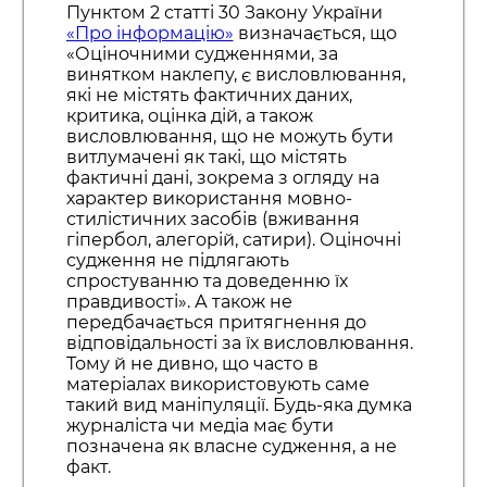
Пунктом 2 статті 30 Закону України
«Про інформацію»
визначається, що
«Оціночними судженнями, за
винятком наклепу, є висловлювання,
які не містять фактичних даних,
критика, оцінка дій, а також
висловлювання, що не можуть бути
витлумачені як такі, що містять
фактичні дані, зокрема з огляду на
характер використання мовно-
стилістичних засобів (вживання
гіпербол, алегорій, сатири). Оціночні
судження не підлягають
спростуванню та доведенню їх
правдивості». А також не
передбачається притягнення до
відповідальності за їх висловлювання.
Тому й не дивно, що часто в
матеріалах використовують саме
такий вид маніпуляції. Будь-яка думка
журналіста чи медіа має бути
позначена як власне судження, а не
факт.