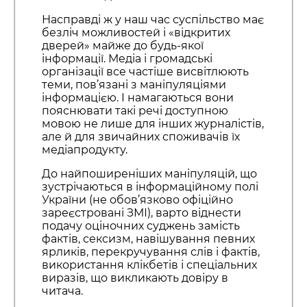
Насправді ж у наш час суспільство має
безліч можливостей і «відкритих
дверей» майже до будь-якої
інформації. Медіа і громадські
організації все частіше висвітлюють
теми, пов’язані з маніпуляціями
інформацією. І намагаються вони
пояснювати такі речі доступною
мовою не лише для інших журналістів,
але й для звичайних споживачів їх
медіапродукту.
До найпоширеніших маніпуляцій, що
зустрічаються в інформаційному полі
України (не обов’язково офіційно
зареєстровані ЗМІ), варто віднести
подачу оціночних суджень замість
фактів, сексизм, навішування певних
ярликів, перекручування слів і фактів,
використання клікбетів і спеціальних
виразів, що викликають довіру в
читача.