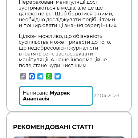
Перераховані маніпуляції досі
зустрічаються в медіа, але це ще
далеко не всі. Щоб боротися з ними,
необхідно досліджувати подібні теми
й поширювати ці знання серед інших.
Цілком можливо, що обізнаність
суспільства може привести до того,
що недобросовісні журналісти
втратять сенс застосовувати
маніпуляції. А наше інформаційне
поле стане куди чистішим.
Copy
Facebook
Telegram
WhatsApp
Twitter
Link
Написано
Мудрак
22.04.2023
Анастасія
РЕКОМЕНДОВАНІ СТАТТІ