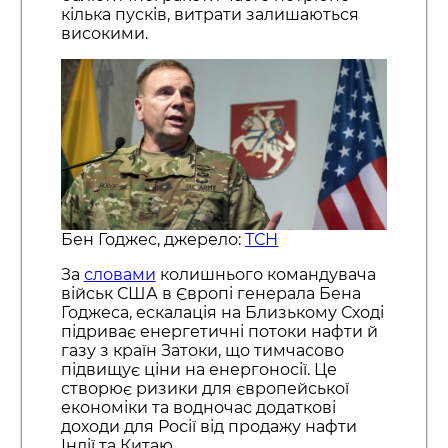
кілька пусків, витрати залишаються
високими.
Бен Годжес, джерело:
ТСН
За
словами
колишнього командувача
військ США в Європі генерала Бена
Годжеса, ескалація на Близькому Сході
підриває енергетичні потоки нафти й
газу з країн Затоки, що тимчасово
підвищує ціни на енергоносії. Це
створює ризики для європейської
економіки та водночас додаткові
доходи для Росії від продажу нафти
Індії та Китаю.