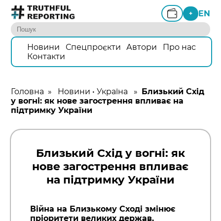
EN
+
Новини
Спецпроєкти
Автори
Про нас
Контакти
Головна
»
Новини
•
Україна
»
Близький Схід
у вогні: як нове загострення впливає на
підтримку України
Близький Схід у вогні: як
нове загострення впливає
на підтримку України
Війна на Близькому Сході змінює
пріоритети великих держав,