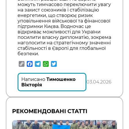
можуть тимчасово переключити увагу
на захист союзників і стабілізацію
енергетики, що створює ризик
уповільнення військової та фінансової
підтримки Києва. Водночас це
відкриває можливості для України
посилити власну дипломатію, зокрема
наголосити на стратегічному значенні
стабільності в Європі для глобальної
безпеки.
Copy
Facebook
Telegram
WhatsApp
Twitter
Link
Написано
Тимошенко
03.04.2026
Вікторія
РЕКОМЕНДОВАНІ СТАТТІ