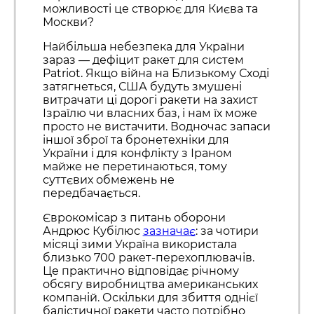
можливості це створює для Києва та
Москви?
Найбільша небезпека для України
зараз — дефіцит ракет для систем
Patriot. Якщо війна на Близькому Сході
затягнеться, США будуть змушені
витрачати ці дорогі ракети на захист
Ізраїлю чи власних баз, і нам їх може
просто не вистачити. Водночас запаси
іншої зброї та бронетехніки для
України і для конфлікту з Іраном
майже не перетинаються, тому
суттєвих обмежень не
передбачається.
Єврокомісар з питань оборони
Андрюс Кубілюс
зазначає
: за чотири
місяці зими Україна використала
близько 700 ракет-перехоплювачів.
Це практично відповідає річному
обсягу виробництва американських
компаній. Оскільки для збиття однієї
балістичної ракети часто потрібно