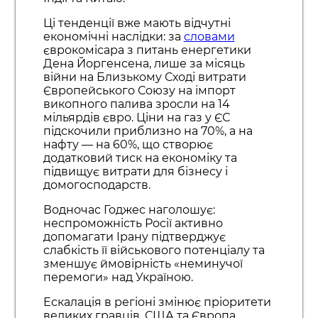
Ці тенденції вже мають відчутні
економічні наслідки: за
словами
єврокомісара з питань енергетики
Дена Йоргенсена, лише за місяць
війни на Близькому Сході витрати
Європейського Союзу на імпорт
викопного палива зросли на 14
мільярдів євро. Ціни на газ у ЄС
підскочили приблизно на 70%, а на
нафту — на 60%, що створює
додатковий тиск на економіку та
підвищує витрати для бізнесу і
домогосподарств.
Водночас Годжес наголошує:
неспроможність Росії активно
допомагати Ірану підтверджує
слабкість її військового потенціалу та
зменшує ймовірність «неминучої
перемоги» над Україною.
Ескалація в регіоні змінює пріоритети
великих гравців. США та Європа