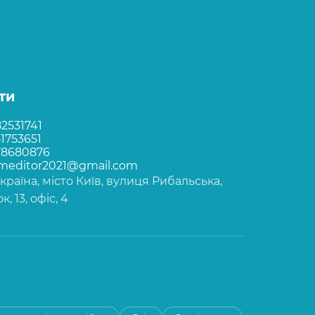
ти
2531741
1753651
78680876
rmeditor2021@gmail.com
Україна, місто Київ, вулиця Рибальська,
, 13, офіс, 4