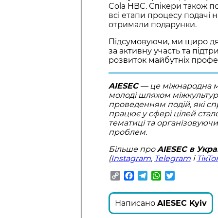
Cola HBC. Спікери також 
всі етапи процесу подачі 
отримали подарунки.
Підсумовуючи, ми щиро дя
за активну участь та підт
розвиток майбутніх профес
AIESEC
— це міжнародна мо
молоді шляхом міжкультурни
проведенням подій, які сп
працює у сфері цілей стал
тематиці та організовуючи 
проблем.
Більше про
AIESEC в Укра
(
Instagram
,
Telegram
і
ТікТо
Copy
Facebook
Telegram
WhatsApp
Twitter
Link
Написано
AIESEC Kyiv