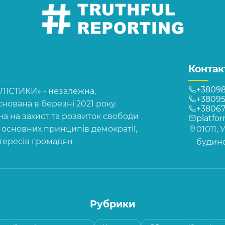
Контак
+38098
СТИКИ» - незалежна,
+38095
нована в березні 2021 року.
+3806
на на захист та розвиток свободи
platfo
, основних принципів демократії,
01011, 
нтересів громадян
будинок
Рубрики