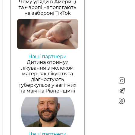
Чому уряди в Америці
та Європі наполягають
на забороні TikTok
Наші партнери
Дитина отримує
лікування з молоком
матері: як лікують та
діагностують
туберкульоз у вагітних
та мам на Рівненщині
Наші партнери