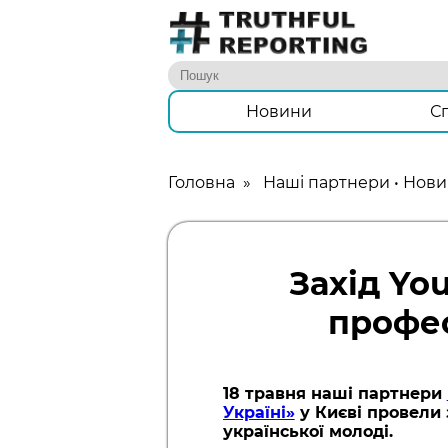
Новини
С
Головна
»
Наші партнери
•
Нови
Захід Yo
профес
18 травня наші партнери
Україні»
у Києві провели 
української молоді.