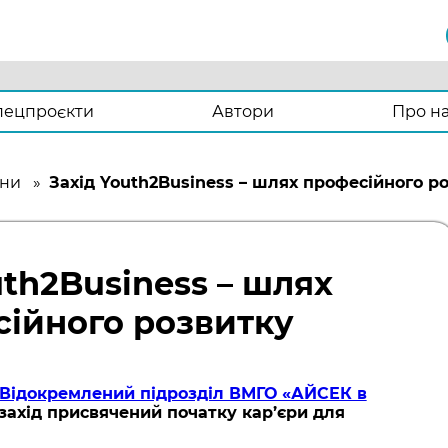
пецпроєкти
Автори
Про н
ни
»
Захід Youth2Business – шлях професійного р
uth2Business – шлях
ійного розвитку
Відокремлений підрозділ ВМГО «АЙСЕК в
захід присвячений початку кар’єри для