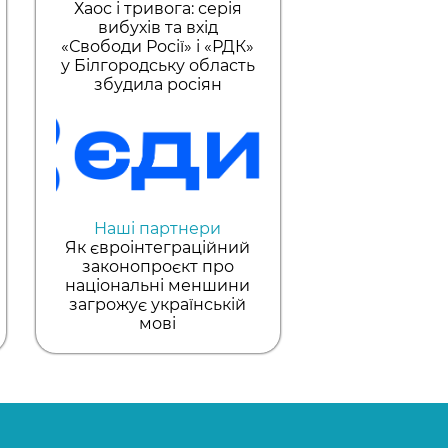
Хаос і тривога: серія
вибухів та вхід
«Свободи Росії» і «РДК»
у Білгородську область
збудила росіян
Наші партнери
Як євроінтеграційний
законопроєкт про
національні меншини
загрожує українській
мові