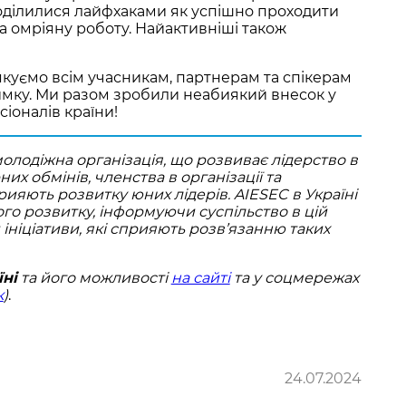
поділилися лайфхаками як успішно проходити
на омріяну роботу. Найактивніші також
куємо всім учасникам, партнерам та спікерам
римку. Ми разом зробили неабиякий внесок у
іоналів країни!
лодіжна організація, що розвиває лідерство в
х обмінів, членства в організації та
рияють розвитку юних лідерів. AIESEC в Україні
ого розвитку, інформуючи суспільство в цій
ініціативи, які сприяють розв’язанню таких
їні
та його можливості
на сайті
та у соцмережах
к
)
.
24.07.2024