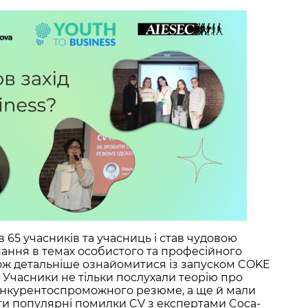
в 65 учасників та учасниць і став чудовою
ння в темах особистого та професійного
кож детальніше ознайомитися із запуском COKE
. Учасники не тільки послухали теорію про
онкурентоспроможного резюме, а ще й мали
ати популярні помилки CV з експертами Coca-