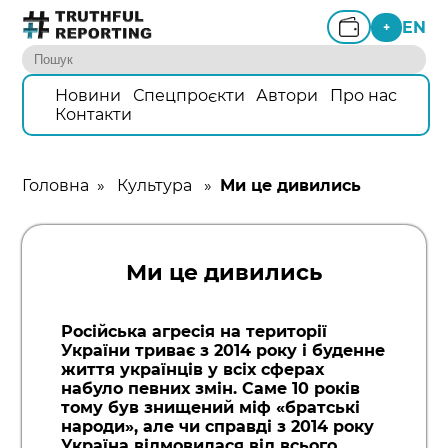
EN
+
Новини
Спецпроєкти
Автори
Про нас
Контакти
Головна
»
Культура
»
Ми це дивились
Ми це дивились
Російська агресія на території
України триває з 2014 року і буденне
життя українців у всіх сферах
набуло певних змін. Саме 10 років
тому був знищений міф «братські
народи», але чи справді з 2014 року
Україна відмовилася від всього