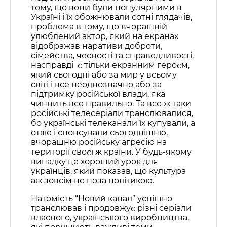
тому, що вони були популярними в
Україні і їх обожнювали сотні глядачів,
проблема в тому, що вчорашній
улюблений актор, який на екранах
відображав наративи доброти,
сімейства, чесності та справедливості,
насправді є тільки екранним героєм,
який сьогодні або за мир у всьому
світі і все неоднозначно або за
підтримку російської влади, яка
чиннить все правильно. Та все ж таки
російські телесеріали транслювалися,
бо українські телеканали їх купували, а
отже і спонсували сьогоднішню,
вчорашню російську агресію на
території своєї ж країни. У будь-якому
випадку це хороший урок для
українців, який показав, що культура
аж зовсім не поза політикою.
Натомість “Новий канал” успішно
транслював і продовжує різні серіали
власного, українського виробництва,