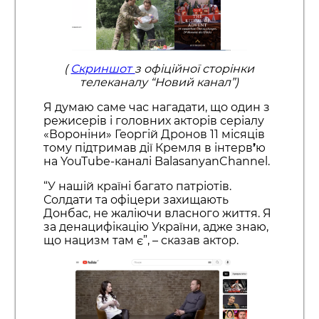
(
Скриншот
з офіційної сторінки
телеканалу “Новий канал”)
Я думаю саме час нагадати, що один з
режисерів і головних акторів серіалу
«Вороніни» Георгій Дронов 11 місяців
тому підтримав дії Кремля в інтерв
’
ю
на YouTube-каналі BalasanyanChannel.
“У нашій країні багато патріотів.
Солдати та офіцери захищають
Донбас, не жаліючи власного життя. Я
за денацифікацію України, адже знаю,
що нацизм там є”, – сказав актор.