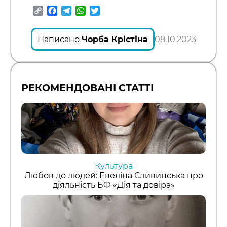
Copy
Facebook
Telegram
WhatsApp
Twitter
Link
Написано
Чорба Крістіна
08.10.2023
РЕКОМЕНДОВАНІ СТАТТІ
Культура
Любов до людей: Евеліна Сливинська про
діяльність БФ «Дія та довіра»