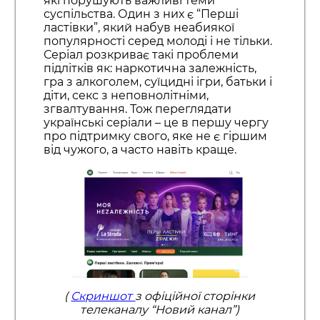
які порушують важливі теми
суспільства. Один з них є “Перші
ластівки”, який набув неабиякої
популярності серед молоді і не тільки.
Серіал розкриває такі проблеми
підлітків як: наркотична залежність,
гра з алкоголем, суїцидні ігри, батьки і
діти, секс з неповнолітніми,
згвалтування. Тож переглядати
українські серіали – це в першу чергу
про підтримку свого, яке не є гіршим
від чужого, а часто навіть краще.
(
Скриншот
з офіційної сторінки
телеканалу “Новий канал”)