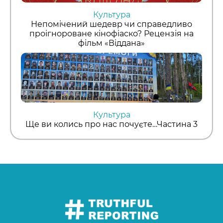
Культура
Непомічений шедевр чи справедливо
проігнороване кінофіаско? Рецензія на
фільм «Віддана»
Культура
Ще ви колись про нас почуєте…Частина 3