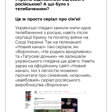
російською? А що було з
телебаченням?
Це ж просто серіал про сім’ю!
Українські глядачі звикли мати одне
телебачення з росією, навіть після
окупації Криму та початку війни на
Сході України. Так на телеканалі
«Новий канал» такі серіали, як:
«Вороніни», «Не родись вродливою»
та «Татусеві доньки» не залишали
українського глядача ще довго. Навіть
зараз на офіційному сайті «Новий
канал», ми з легкістю можемо
прочитати про сімейний, «класний»,
«вайбовий» серіал російського
виробництва «Вороніни»