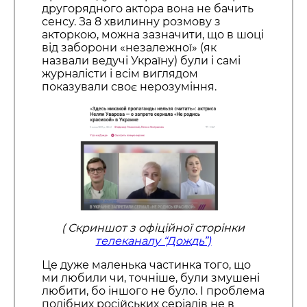
другорядного актора вона не бачить
сенсу. За 8 хвилинну розмову з
акторкою, можна зазначити, що в шоці
від заборони «незалежної» (як
назвали ведучі Україну) були і самі
журналісти і всім виглядом
показували своє нерозуміння.
( Скриншот з офіційної сторінки
телеканалу “Дождь”)
Це дуже маленька частинка того, що
ми любили чи, точніше, були змушені
любити, бо іншого не було. І проблема
подібних російських серіалів не в