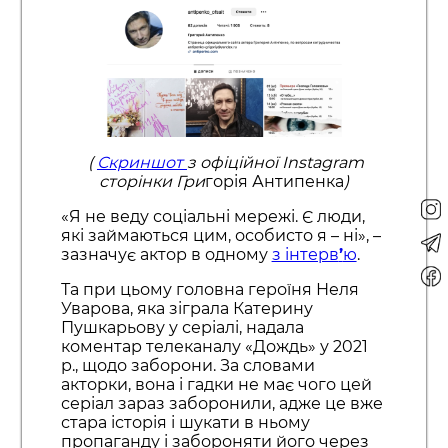
(
Скриншот
з офіційної Instagram
сторінки Гри
горія Антипенка
)
«Я не веду соціальні мережі. Є люди,
які займаються цим, особисто я – ні», –
зазначує актор в одному
з інтерв
’
ю
.
Та при цьому головна героїня Неля
Уварова, яка зіграла Катерину
Пушкарьову у серіалі, надала
коментар телеканалу «Дождь» у 2021
р., щодо заборони. За словами
акторки, вона і гадки не має чого цей
серіал зараз заборонили, адже це вже
стара історія і шукати в ньому
пропаганду і забороняти його через