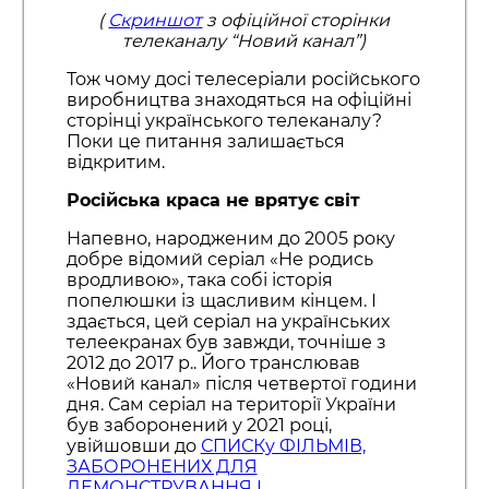
(
Скриншот
з офіційної сторінки
телеканалу “Новий канал”)
Тож чому досі телесеріали російського
виробництва знаходяться на офіційні
сторінці українського телеканалу?
Поки це питання залишається
відкритим.
Російська краса не врятує світ
Напевно, народженим до 2005 року
добре відомий серіал «Не родись
вродливою», така собі історія
попелюшки із щасливим кінцем. І
здається, цей серіал на українських
телеекранах був завжди, точніше з
2012 до 2017 р.. Його транслював
«Новий канал» після четвертої години
дня. Сам серіал на території України
був заборонений у 2021 році,
увійшовши до
СПИСКу ФІЛЬМІВ,
ЗАБОРОНЕНИХ ДЛЯ
ДЕМОНСТРУВАННЯ І