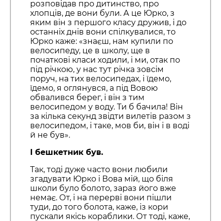
розповідав про дитинство, про
хлопців, де вони були. А це Юрко, з
яким він з першого класу дружив, і до
останніх днів вони спілкувалися, то
Юрко каже: «знаєш, нам купили по
велосипеду, це в школу, ще в
початкові класи ходили, і ми, отак по
під річкою, у нас тут річка зовсім
поруч, на тих велосипедах, і їдемо,
їдемо, я оглянувся, а під Вовою
обвалився берег, і він з тим
велосипедом у воду. Ти б бачила! Він
за кілька секунд звідти вилетів разом з
велосипедом, і таке, мов би, він і в воді
й не був».
І бешкетник був.
Так, тоді дуже часто вони любили
згадувати Юрко і Вова мій, що біля
школи було болото, зараз його вже
немає. От, і на перерві вони пішли
туди, до того болота, каже, із кори
пускали якісь кораблики. От тоді, каже,