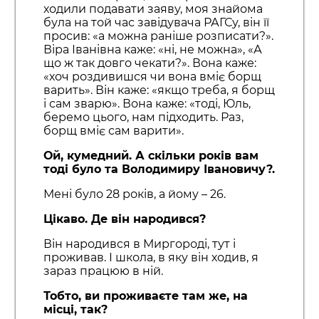
ходили подавати заяву, моя знайома
була на той час завідувача РАГСу, він її
просив: «а можна раніше розписати?».
Віра Іванівна каже: «ні, не можна», «А
що ж так довго чекати?». Вона каже:
«хоч роздивишся чи вона вміє борщ
варить». Він каже: «якщо треба, я борщ
і сам зварю». Вона каже: «тоді, Юль,
беремо цього, нам підходить. Раз,
борщ вміє сам варити».
Ой, кумедний. А скільки років вам
тоді було та Володимиру Івановичу?.
Мені було 28 років, а йому – 26.
Цікаво.
Де
він народився?
Він народився в Миргороді, тут і
проживав. І школа, в яку він ходив, я
зараз працюю в ній.
Тобто, ви проживаєте там же, на
місці, так?