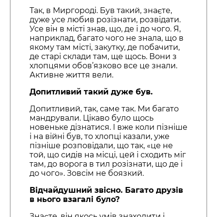
Так, в Миргороді. Був такий, знаєте,
дуже усе любив розізнати, розвідати.
Усе він в місті знав, що, де і до чого. Я,
наприклад, багато чого не знала, що в
якому там місті, закутку, де побачити,
де старі склади там, ще щось. Вони з
хлопцями обов’язково все це знали.
Активне життя вели.
Допитливий такий дуже був.
Допитливий, так, саме так. Ми багато
мандрували. Цікаво було щось
новеньке дізнатися. І вже коли пізніше
і на війні був, то хлопці казали, уже
пізніше розповідали, що так, «це не
той, що сидів на місці, цей і сходить міг
там, до ворога в тил розізнати, що де і
до чого». Зовсім не боязкий.
Відчайдушний звісно. Багато друзів
в нього взагалі було?
Знаєте, він якось умів знаходити і