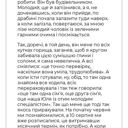
робити. Він був будівельником.
Молодий, ще й запізнився, а я, не
дочекавшись, коли він прийде, по
драбині почала залазити туди наверх,
а коли залізла, повертаюся, за мною
лізе молодий чоловік із зеленими
гарними очима і посміхається.
Так, доречі, в той день, він мене по всіх
кутках горища, заганяв, щоб я кругом
забивала цією сумішшю глини і
соломи, я сама невеличка. А всі
сміялися: «це точно перевіряє,
наскільки вона уміла, трудолюбива». А
коли їсти готували, ну, обід, то там одна
знайома все ходила, всіх
перераховувала і так теж говорила:
«оце там одна сім’я, оце друга сім’я,
оце наша Юля із отим молодим
спеціалістом». Так що мене ще тоді так
якось прирахували. На початку червня
ми познайомилися, а 10 серпня ми
вже розписалися, це витримавши
місячний термін, як потрібно. А коли