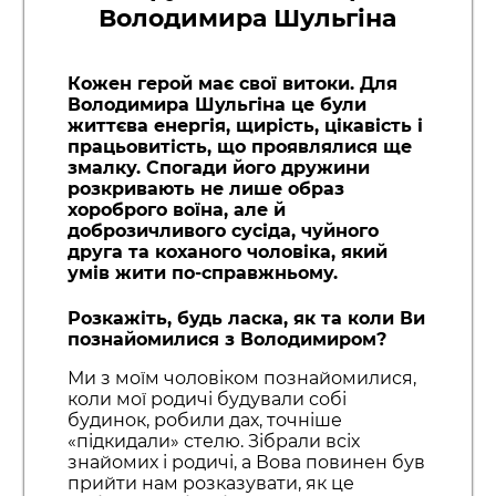
Володимира Шульгіна
Кожен герой має свої витоки. Для
Володимира Шульгіна це були
життєва енергія, щирість, цікавість і
працьовитість, що проявлялися ще
змалку. Спогади його дружини
розкривають не лише образ
хороброго воїна, але й
доброзичливого сусіда, чуйного
друга та коханого чоловіка, який
умів жити по-справжньому.
Розкажіть, будь ласка, як та коли Ви
познайомилися з Володимиром?
Ми з моїм чоловіком познайомилися,
коли мої родичі будували собі
будинок, робили дах, точніше
«підкидали» стелю. Зібрали всіх
знайомих і родичі, а Вова повинен був
прийти нам розказувати, як це