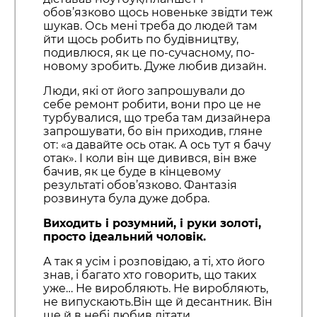
обов’язково щось новеньке звідти теж
шукав. Ось мені треба до людей там
йти щось робить по будівництву,
подивлюся, як це по-сучасному, по-
новому зробить. Дуже любив дизайн.
Люди, які от його запрошували до
себе ремонт робити, вони про це не
турбувалися, що треба там дизайнера
запрошувати, бо він приходив, гляне
от: «а давайте ось отак. А ось тут я бачу
отак». І коли він ще дивився, він вже
бачив, як це буде в кінцевому
результаті обов’язково. Фантазія
розвинута була дуже добра.
Виходить і розумний, і руки золоті,
просто ідеальний чоловік.
А так я усім і розповідаю, а ті, хто його
знав, і багато хто говорить, що таких
уже… Не виробляють. Не виробляють,
не випускають.Він ще й десантник. Він
ще й в небі любив літати.