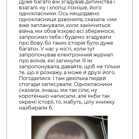
Дуже багато він згадував дитинства і
взагалі, ну і хлопці пізніше, його
однокласники. Ось нещодавно
однокласниця дзвонила, сказала: «ми
вже запланували, коли закінчиться
війна, ми обов’язково всі зберемося,
запросимо тебе і будемо згадувати
про Вову, бо таких історій було дуже
багато». У нас у місті, коли тут
запропонував електронний журнал
про воїнів, які загинули. Я їм
запропонувала, давайте, щоб не тільки
те, що я розкажу, а може й друзі його.
Погодилися. І там декілька людей
спогади записували. Однокласники
сказали, знаєш, ми так сіли, ну
коротенько написали, але якби так
окремі історії, то, мабуть, цілу книжку
назбирали б.