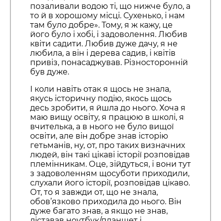
позаливали водою ті, що нижче було, а
то й в хорошому місці. Сухенько, і нам
там було добре». Тому, я ж кажу, це
його було і хобі, і задоволення. Любив
квіти садити. Любив дуже дачу, я не
любила, а він і дерева садив, і квітів
привіз, понасаджував. Різносторонній
був дуже.
І коли навіть отак я щось не знала,
якусь історичну подію, якось щось
десь зробити, я йшла до нього. Хоча я
маю вищу освіту, я працюю в школі, я
вчителька, а в нього не було вищої
освіти, але він добре знав історію
гетьманів, ну, от, про таких визначних
людей, він такі цікаві історії розповідав
племінникам. Оце, зійдуться, і вони тут
з задоволенням щосуботи приходили,
слухали його історії, розповідав цікаво.
От, то я завжди от, що не знала,
обов’язково приходила до нього. Він
дуже багато знав, а якщо не знав,
діставав ноутбук/планшет і