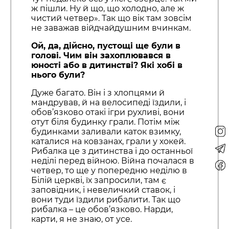
ж пішли. Ну й що, що холодно, але ж
чистий четвер». Так що вік там зовсім
не заважав війдчайдушним вчинкам.
Ой, да, дійсно, пустощі ще були в
голові. Чим він захоплювався в
юності або в дитинстві? Які хобі в
нього були?
Дуже багато. Він і з хлопцями й
мандрував, й на велосипеді їздили, і
обов’язково отакі ігри рухливі, вони
отут біля будинку грали. Потім між
будинками заливали каток взимку,
каталися на ковзанах, грали у хокей.
Рибалка це з дитинства і до останньої
неділі перед війною. Війна почалася в
четвер, то ще у попередню неділю в
Білій церкві, їх запросили, там є
заповідник, і невеличкий ставок, і
вони туди їздили рибалити. Так що
рибалка – це обов’язково. Нарди,
карти, я не знаю, от усе.