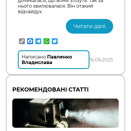
дочекалася, що вони злізуть. Так за
нього хвилювалася. Він отакий
відчайдух.
Читати далі
Copy
Facebook
Telegram
WhatsApp
Twitter
Link
Написано
Павленко
16.06.2025
Владислава
РЕКОМЕНДОВАНІ СТАТТІ