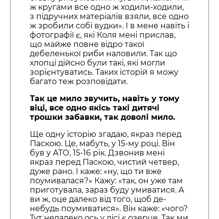
ж кругами все одно ж ходили-ходили,
з підручних матеріалів взяли, все одно
ж зробили собі вудки». І в мене навіть і
фотографії є, які Коля мені прислав,
що майже повне відро такої
дебеленької риби наловили. Так що
хлопці дійсно були такі, які могли
зорієнтуватись. Таких історій я можу
багато теж розповідати.
Так це мило звучить, навіть у тому
віці, все одно якісь такі дитячі
трошки забавки, так доволі мило.
Ще одну історію згадаю, якраз перед
Паскою. Це, мабуть, у 15-му році. Він
був у АТО, 15-16 рік. Дзвонив мені
якраз перед Паскою, чистий четвер,
дуже рано. І каже: «ну, що ти вже
поумивалася?» Кажу: «так, он уже там
приготувала, зараз буду умиватися. А
ви ж, оце далеко від того, щоб де-
небудь поумиватися». Він каже: «чого?
Тут недалеко ось у лісі є озерце. Так ми