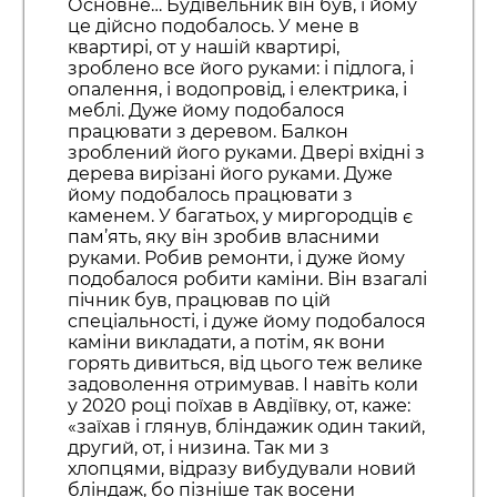
Основне… Будівельник він був, і йому
це дійсно подобалось. У мене в
квартирі, от у нашій квартирі,
зроблено все його руками: і підлога, і
опалення, і водопровід, і електрика, і
меблі. Дуже йому подобалося
працювати з деревом. Балкон
зроблений його руками. Двері вхідні з
дерева вирізані його руками. Дуже
йому подобалось працювати з
каменем. У багатьох, у миргородців є
пам’ять, яку він зробив власними
руками. Робив ремонти, і дуже йому
подобалося робити каміни. Він взагалі
пічник був, працював по цій
спеціальності, і дуже йому подобалося
каміни викладати, а потім, як вони
горять дивиться, від цього теж велике
задоволення отримував. І навіть коли
у 2020 році поїхав в Авдіївку, от, каже:
«заїхав і глянув, бліндажик один такий,
другий, от, і низина. Так ми з
хлопцями, відразу вибудували новий
бліндаж, бо пізніше так восени