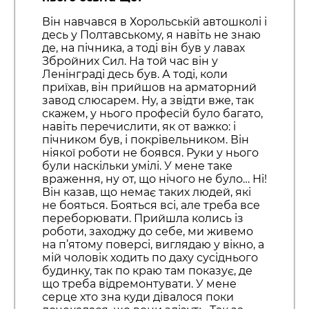
Він навчався в Хорольській автошколі і
десь у Полтавському, я навіть не знаю
де, на пічника, а тоді він був у лавах
Збройних Сил. На той час він у
Ленінграді десь був. А тоді, коли
приїхав, він прийшов на арматорний
завод слюсарем. Ну, а звідти вже, так
скажем, у нього професій було багато,
навіть перечислити, як от важко: і
пічником був, і покрівельником. Він
ніякої роботи не боявся. Руки у нього
були наскільки умілі. У мене таке
враження, ну от, що нічого не було… Ні!
Він казав, що немає таких людей, які
не бояться. Бояться всі, але треба все
переборювати. Прийшла колись із
роботи, заходжу до себе, ми живемо
на п’ятому поверсі, виглядаю у вікно, а
мій чоловік ходить по даху сусіднього
будинку, так по краю там показує, де
що треба відремонтувати. У мене
серце хто зна куди дівалося поки