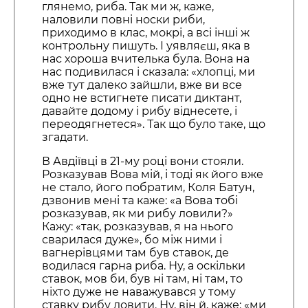
глянемо, риба. Так ми ж, каже,
наловили повні носки риби,
приходимо в клас, мокрі, а всі інші ж
контрольну пишуть. І уявляєш, яка в
нас хороша вчителька була. Вона на
нас подивилася і сказала: «хлопці, ми
вже тут далеко зайшли, вже ви все
одно не встигнете писати диктант,
давайте додому і рибу віднесете, і
переодягнетеся». Так що було таке, що
згадати.
В Авдіївці в 21-му році вони стояли.
Розказував Вова мій, і тоді як його вже
не стало, його побратим, Коля Батун,
дзвонив мені та каже: «а Вова тобі
розказував, як ми рибу ловили?»
Кажу: «так, розказував, я на нього
сварилася дуже», бо між ними і
вагнерівцями там був ставок, де
водилася гарна риба. Ну, а оскільки
ставок, мов би, був ні там, ні там, то
ніхто дуже не наважувався у тому
ставку рибу ловити. Ну, він й, каже: «ми