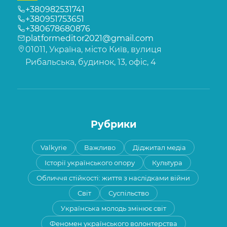
+380982531741
+380951753651
+380678680876
platformeditor2021@gmail.com
01011, Україна, місто Київ, вулиця
Рибальська, будинок, 13, офіс, 4
Рубрики
Valkyrie
Важливо
Діджитал медіа
Історії українського опору
Культура
Обличчя стійкості: життя з наслідками війни
Світ
Суспільство
Українська молодь змінює світ
Феномен українського волонтерства