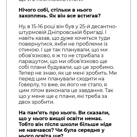
Нічого собі, стільки в нього
захоплен
ь
. Як він все встигав?
Ну, в 15-16 році він був у 25-й десантно-
штурмовій Дніпровській бригаді. І
навіть казав, що дуже хочеться туди
повернутися, якби не проблеми із
спиною. І ще так планували, що ми
обов’язково, я ж то не стрибала з
парашутом, що ми обов’язково ще
собі плани будували, що це зробимо.
Тепер не знаю, як це мені зробить. Ми
перед цим планували сходити на
Говерлу, то вже, як його не стало, я
цим літом виконала це завдання. Так
що у мене ще є плани, які треба за
двох зробити.
На пам’ять про нього. Ви сказали,
що у нього вищої освіти немає.
Тобто він після школи більше ніде
не навчався? Чи була середня у
нього освіта ще?