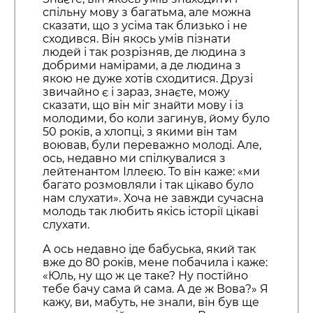
спільну мову з багатьма, але можна
сказати, що з усіма так близько і не
сходився. Він якось умів пізнати
людей і так розрізняв, де людина з
добрими намірами, а де людина з
якою не дуже хотів сходитися. Друзі
звичайно є і зараз, знаєте, можу
сказати, що він міг знайти мову і із
молодими, бо коли загинув, йому було
50 років, а хлопці, з якими він там
воював, були переважно молоді. Але,
ось, недавно ми спілкувалися з
лейтенантом Іллеєю. То він каже: «ми
багато розмовляли і так цікаво було
нам слухати». Хоча не завжди сучасна
молодь так любить якісь історії цікаві
слухати.
А ось недавно іде бабуська, який так
вже до 80 років, мене побачила і каже:
«Юль, ну що ж це таке? Ну постійно
тебе бачу сама й сама. А де ж Вова?» Я
кажу, ви, мабуть, не знали, він був ще