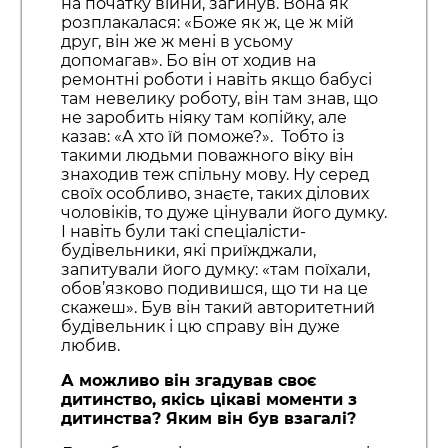
на початку війни, загинув. Вона як
розплакалася: «Боже як ж, це ж мій
друг, він же ж мені в усьому
допомагав». Бо він от ходив на
ремонтні роботи і навіть якщо бабусі
там невелику роботу, він там знав, що
не заробить ніяку там копійку, але
казав: «А хто їй поможе?». Тобто із
такими людьми поважного віку він
знаходив теж спільну мову. Ну серед
своїх особливо, знаєте, таких ділових
чоловіків, то дуже цінували його думку.
І навіть були такі спеціалісти-
будівельники, які приїжджали,
запитували його думку: «там поїхали,
обов’язково подивишся, що ти на це
скажеш». Був він такий авторитетний
будівельник і цю справу він дуже
любив.
А можливо він згадував своє
дитинство
,
якісь цікаві моменти з
дитинства? Яким він був взагалі?