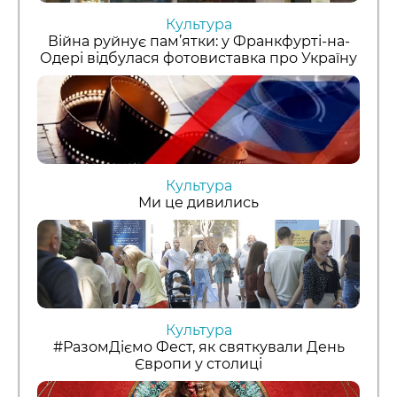
Культура
Війна руйнує пам’ятки: у Франкфурті-на-
Одері відбулася фотовиставка про Україну
Культура
Ми це дивились
Культура
#РазомДіємо Фест, як святкували День
Європи у столиці