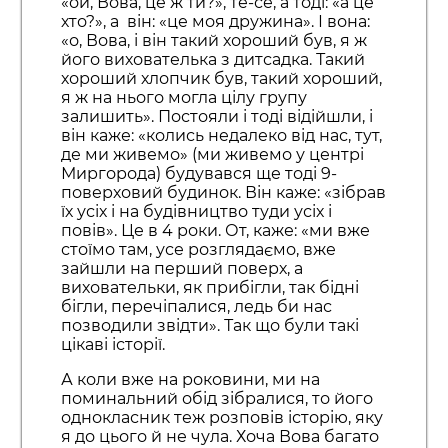
«ой, Вова, це ж ти?», те-се, а тоді: «а це
хто?», а він: «це моя дружина». І вона:
«о, Вова, і він такий хороший був, я ж
його вихователька з дитсадка. Такий
хороший хлопчик був, такий хороший,
я ж на нього могла цілу групу
залишить». Постояли і тоді відійшли, і
він каже: «колись недалеко від нас, тут,
де ми живемо» (ми живемо у центрі
Миргорода) будувався ще тоді 9-
поверховий будинок. Він каже: «зібрав
їх усіх і на будівництво туди усіх і
повів». Це в 4 роки. От, каже: «ми вже
стоїмо там, усе розглядаємо, вже
зайшли на перший поверх, а
виховательки, як прибігли, так бідні
бігли, перечіпалися, ледь би нас
позводили звідти». Так що були такі
цікаві історії.
А коли вже на роковини, ми на
поминальний обід зібралися, то його
однокласник теж розповів історію, яку
я до цього й не чула. Хоча Вова багато