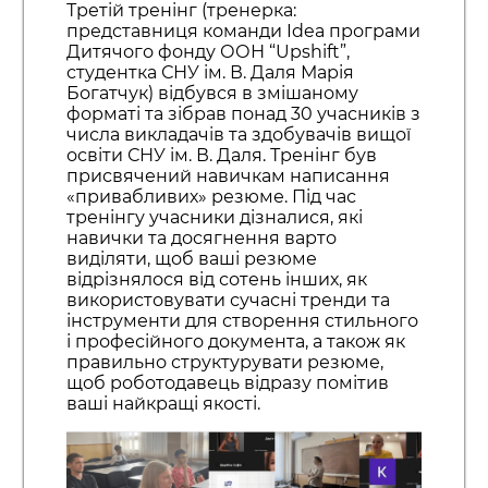
Третій тренінг (тренерка:
представниця команди Idea програми
Дитячого фонду ООН “Upshift”,
студентка СНУ ім. В. Даля Марія
Богатчук) відбувся в змішаному
форматі та зібрав понад 30 учасників з
числа викладачів та здобувачів вищої
освіти СНУ ім. В. Даля. Тренінг був
присвячений навичкам написання
«привабливих» резюме. Під час
тренінгу учасники дізналися, які
навички та досягнення варто
виділяти, щоб ваші резюме
відрізнялося від сотень інших, як
використовувати сучасні тренди та
інструменти для створення стильного
і професійного документа, а також як
правильно структурувати резюме,
щоб роботодавець відразу помітив
ваші найкращі якості.