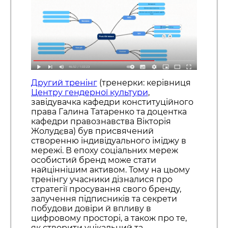
Другий тренінг
(тренерки: керівниця
Центру гендерної культури
,
завідувачка кафедри конституційного
права Галина Татаренко та доцентка
кафедри правознавства Вікторія
Жолудєва) був присвячений
створенню індивідуального іміджу в
мережі. В епоху соціальних мереж
особистий бренд може стати
найціннішим активом. Тому на цьому
тренінгу учасники дізналися про
стратегії просування свого бренду,
залучення підписників та секрети
побудови довіри й впливу в
цифровому просторі, а також про те,
як створити унікальний та