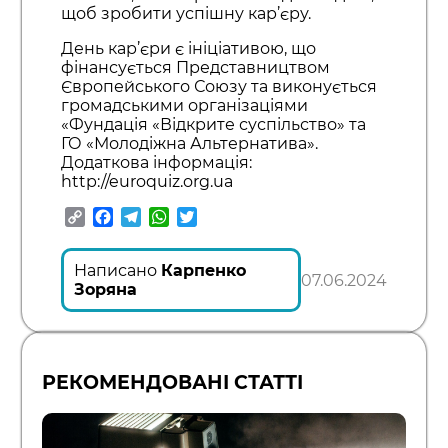
щоб зробити успішну кар’єру.
День кар’єри є ініціативою, що
фінансується Представництвом
Європейського Союзу та виконується
громадськими організаціями
«Фундація «Відкрите суспільство» та
ГО «Молодіжна Альтернатива».
Додаткова інформація:
http://euroquiz.org.ua
Copy
Facebook
Telegram
WhatsApp
Twitter
Link
Написано
Карпенко
07.06.2024
Зоряна
РЕКОМЕНДОВАНІ СТАТТІ