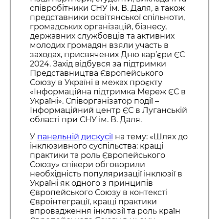
співробітники СНУ ім. В. Даля, а також
представники освітянської спільноти,
громадських організацій, бізнесу,
державних службовців та активних
молодих громадян взяли участь в
заходах, присвячених Дню кар’єри ЄС
2024. Захід відбувся за підтримки
Представництва Європейського
Союзу в Україні в межах проєкту
«Інформаційна підтримка Мереж ЄС в
Україні». Співорганізатор події –
Інформаційний центр ЄС в Луганській
області при СНУ ім. В. Даля.
У
панельній дискусії
на тему: «Шлях до
інклюзивного суспільства: кращі
практики та роль Європейського
Союзу» спікери обговорили
необхідність популяризації інклюзії в
Україні як одного з принципів
Європейського Союзу в контексті
Євроінтеграції, кращі практики
впровадження інклюзії та роль країн