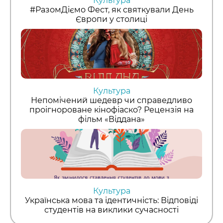
Культура
#РазомДіємо Фест, як святкували День
Європи у столиці
Культура
Непомічений шедевр чи справедливо
проігнороване кінофіаско? Рецензія на
фільм «Віддана»
Культура
Українська мова та ідентичність: Відповіді
студентів на виклики сучасності