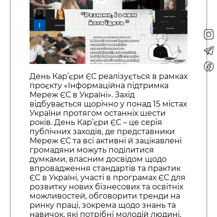
День Кар’єри ЄС реалізується в рамках
проєкту «Інформаційна підтримка
Мереж ЄС в Україні». Захід
відбувається щорічно у понад 15 містах
України протягом останніх шести
років. День Кар’єри ЄС – це серія
публічних заходів, де представники
Мереж ЄС та всі активні й зацікавлені
громадяни можуть поділитися
думками, власним досвідом щодо
впровадження стандартів та практик
ЄС в Україні, участі в програмах ЄС для
розвитку нових бізнесових та освітніх
можливостей, обговорити тренди на
ринку праці, зокрема щодо знань та
навичок, які потрібні молодій людині,