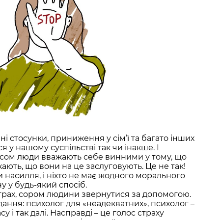
вні стосунки, приниження у сім’ї та багато інших
 у нашому суспільстві так чи інакше. І
асом люди вважають себе винними у тому, що
жають, що вони на це заслуговують. Це не так!
и насилля, і ніхто не має жодного морального
 у будь-який спосіб.
рах, сором людини звернутися за допомогою.
ння: психолог для «неадекватних», психолог –
у і так далі. Насправді – це голос страху