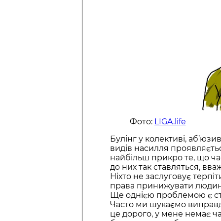
Фото:
LIGA.life
Булінг у колективі, аб’юзи
видів насилля проявляється
найбільш прикро те, що ч
до них так ставляться, вва
Ніхто не заслуговує терпіт
права принижувати людину
Ще однією проблемою є ст
Часто ми шукаємо виправда
це дорого, у мене немає час