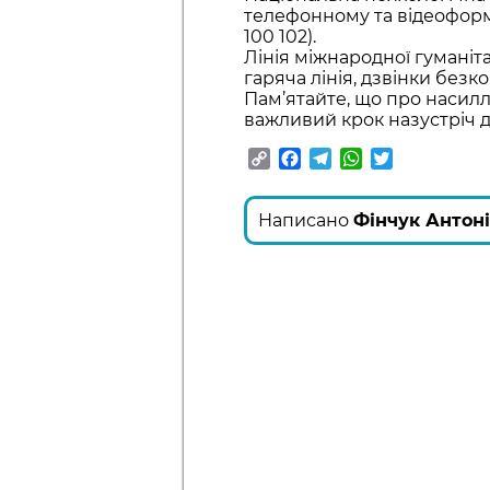
телефонному та відеоформат
100 102).
Лінія міжнародної гуманіта
гаряча лінія, дзвінки безко
Пам’ятайте, що про насил
важливий крок назустріч д
Copy
Facebook
Telegram
WhatsApp
Twitter
Link
Написано
Фінчук Антон