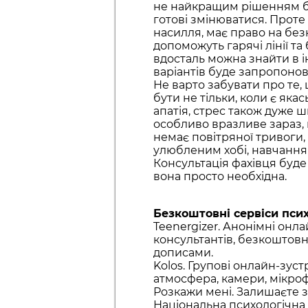
не найкращим рішенням бул
готові змінюватися. Проте
насилля, має право на без
допоможуть гарячі лінії та
вдосталь можна знайти в і
варіантів буде запропоно
Не варто забувати про те,
бути не тільки, коли є яка
апатія, стрес також дуже 
особливо вразливе зараз, п
немає повітряної тривоги, 
улюбленим хобі, навчання
Консультація фахівця буде 
вона просто необхідна.
Безкоштовні сервіси псих
Teenergizer. Анонімні онла
консультантів, безкоштовн
дописами.
Kolos. Групові онлайн-зуст
атмосфера, камери, мікро
Розкажи мені. Залишаєте за
Національна психологічна а