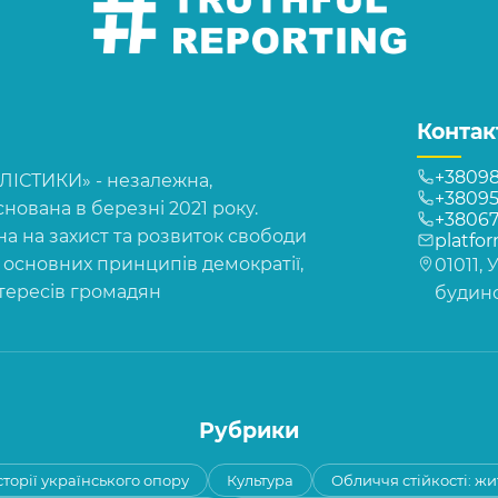
Контак
+38098
СТИКИ» - незалежна,
+38095
нована в березні 2021 року.
+3806
на на захист та розвиток свободи
platfo
, основних принципів демократії,
01011, 
нтересів громадян
будинок
Рубрики
сторії українського опору
Культура
Обличчя стійкості: жи