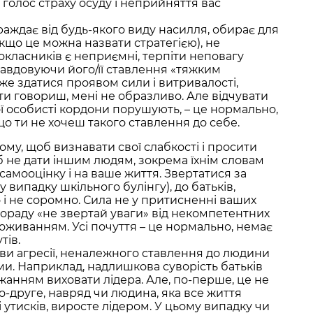
голос страху осуду і неприйняття вас
раждає від будь-якого виду насилля, обирає для
якщо це можна назвати стратегією), не
окласників є неприємні, терпіти неповагу
авдовуючи його/її ставлення «тяжким
е здатися проявом сили і витривалості,
 ти говориш, мені не образливо. Але відчувати
ої особисті кордони порушують, – це нормально,
що ти не хочеш такого ставлення до себе.
 тому, щоб визнавати свої слабкості і просити
б не дати іншим людям, зокрема їхнім словам
самооцінку і на ваше життя. Звертатися за
 випадку шкільного булінгу), до батьків,
 і не соромно. Сила не у притисненні ваших
пораду «не звертай уваги» від некомпетентних
проживанням. Усі почуття – це нормально, немає
тів.
ви агресії, неналежного ставлення до людини
и. Наприклад, надлишкова суворість батьків
анням виховати лідера. Але, по-перше, це не
о-друге, навряд чи людина, яка все життя
 утисків, виросте лідером. У цьому випадку чи