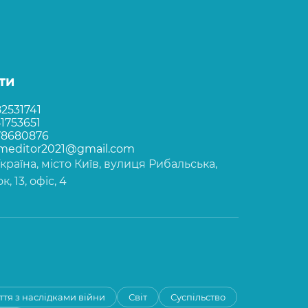
ти
2531741
1753651
78680876
rmeditor2021@gmail.com
Україна, місто Київ, вулиця Рибальська,
, 13, офіс, 4
ття з наслідками війни
Світ
Суспільство