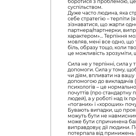
боротися з проблемою, це 
суспільством.
Дуже часто людина, яка ст
себе стратегію – терпіти (
зізнаватися, що жарти одн
партнера/партнерки, випр
характером»… Терпіння мож
мовляв, мені все одно, що
біль, образу тощо, коли тв
це можливість зрозуміти, 
Сила не у терпінні, сила у
допомоги. Сила у тому, що
чи діям, впливати на вашу 
допомогою до викладачів (у
психологів – це нормально
почуттів (про стандартну 
людей), а у роботі над їх 
«поганих» і «хороших» почу
Бувають випадки, що проя
можуть бути не навмисним
може бути спричинена баж
виправдовує дії людини. П
потерпала від принижень і