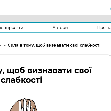
пецпроєкти
Автори
Про н
о
»
Сила в тому, щоб визнавати свої слабкості
у, щоб визнавати свої
слабкості