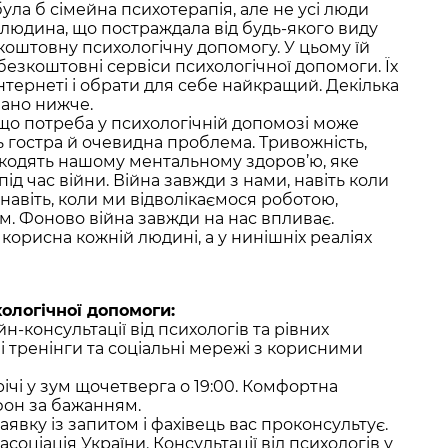
а б сімейна психотерапія, але не усі люди
 людина, що постраждала від будь-якого виду
коштовну психологічну допомогу. У цьому їй
 безкоштовні сервіси психологічної допомоги. Їх
нтернеті і обрати для себе найкращий. Декілька
вано нижче.
 що потреба у психологічній допомозі може
сь гостра й очевидна проблема. Тривожність,
шкодять нашому ментальному здоров’ю, яке
ід час війни. Війна завжди з нами, навіть коли
навіть, коли ми відволікаємося роботою,
м. Фоново війна завжди на нас впливає.
корисна кожній людині, а у нинішніх реаліях
ологічної допомоги:
йн-консультації від психологів та рівних
і тренінги та соціальні мережі з корисними
річі у зум щочетверга о 19:00. Комфортна
фон за бажанням.
явку із запитом і фахівець вас проконсультує.
соціація України. Консультації від психологів у