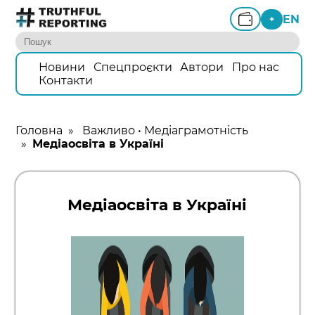
EN
+
Новини
Спецпроєкти
Автори
Про нас
Контакти
Головна
»
Важливо
•
Медіаграмотність
»
Медіаосвіта в Україні
Медіаосвіта в Україні