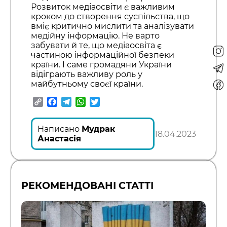
Розвиток медіаосвіти є важливим
кроком до створення суспільства, що
вміє критично мислити та аналізувати
медійну інформацію. Не варто
забувати й те, що медіаосвіта є
частиною інформаційної безпеки
країни. І саме громадяни України
відіграють важливу роль у
майбутньому своєї країни.
Copy
Facebook
Telegram
WhatsApp
Twitter
Link
Написано
Мудрак
18.04.2023
Анастасія
РЕКОМЕНДОВАНІ СТАТТІ