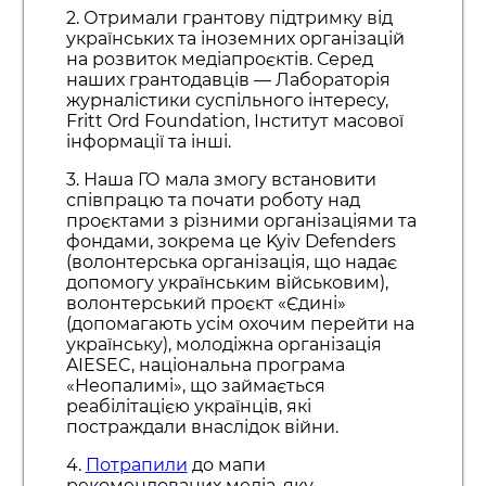
2. Отримали грантову підтримку від
українських та іноземних організацій
на розвиток медіапроєктів. Серед
наших грантодавців — Лабораторія
журналістики суспільного інтересу,
Fritt Ord Foundation, Інститут масової
інформації та інші.
3. Наша ГО мала змогу встановити
співпрацю та почати роботу над
проєктами з різними організаціями та
фондами, зокрема це Kyiv Defenders
(волонтерська організація, що надає
допомогу українським військовим),
волонтерський проєкт «Єдині»
(допомагають усім охочим перейти на
українську), молодіжна організація
AIESEC, національна програма
«Неопалимі», що займається
реабілітацією українців, які
постраждали внаслідок війни.
4.
Потрапили
до мапи
рекомендованих медіа, яку