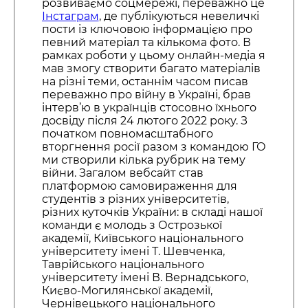
розвиваємо соцмережі, переважно це
Інстаграм
, де публікуються невеличкі
пости із ключовою інформацією про
певний матеріал та кількома фото. В
рамках роботи у цьому онлайн-медіа я
мав змогу створити багато матеріалів
на різні теми, останнім часом писав
переважно про війну в Україні, брав
інтерв’ю в українців стосовно їхнього
досвіду після 24 лютого 2022 року. З
початком повномасштабного
вторгнення росії разом з командою ГО
ми створили кілька рубрик на тему
війни. Загалом вебсайт став
платформою самовираження для
студентів з різних університетів,
різних куточків України: в складі нашої
команди є молодь з Острозької
академії, Київського національного
університету імені Т. Шевченка,
Таврійського національного
університету імені В. Вернадського,
Києво-Могилянської академії,
Чернівецького національного