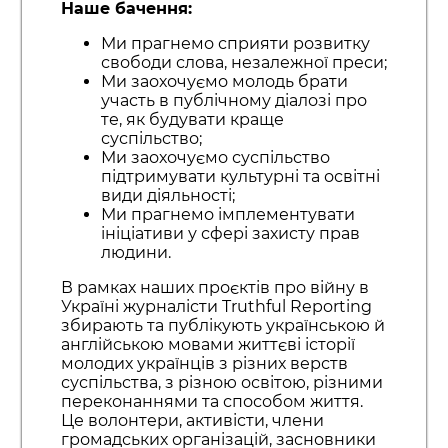
Наше бачення:
Ми прагнемо сприяти розвитку
свободи слова, незалежної преси;
Ми заохочуємо молодь брати
участь в публічному діалозі про
те, як будувати краще
суспільство;
Ми заохочуємо суспільство
підтримувати культурні та освітні
види діяльності;
Ми прагнемо імплементувати
ініціативи у сфері захисту прав
людини.
В рамках наших проєктів про війну в
Україні журналісти Truthful Reporting
збирають та публікують українською й
англійською мовами життєві історії
молодих українців з різних верств
суспільства, з різною освітою, різними
переконаннями та способом життя.
Це волонтери, активісти, члени
громадських організацій, засновники