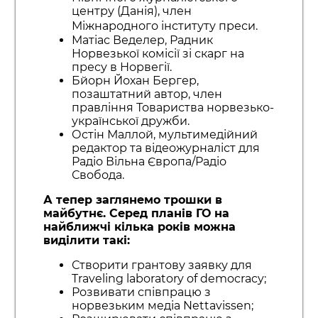
центру (Данія), член
Міжнародного інституту преси.
Матіас Веделер, Радник
Норвезької комісії зі скарг на
пресу в Норвегії.
Бйорн Йохан Бергер,
позаштатний автор, член
правління Товариства норвезько-
української дружби.
Остін Маллой, мультимедійний
редактор та відеожурналіст для
Радіо Вільна Європа/Радіо
Свобода.
А тепер заглянемо трошки в
майбутнє. Серед планів ГО на
найближчі кілька років можна
виділити такі:
Створити грантову заявку для
Traveling laboratory of democracy;
Розвивати співпрацю з
норвезьким медіа Nettavissen;