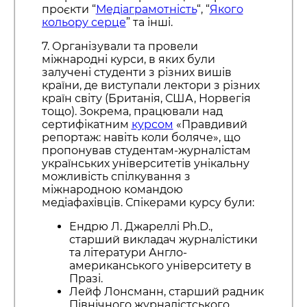
проєкти “
Медіаграмотність
“, “
Якого
кольору серце
” та інші.
7. Організували та провели
міжнародні курси, в яких були
залучені студенти з різних вишів
країни, де виступали лектори з різних
країн світу (Британія, США, Норвегія
тощо). Зокрема, працювали над
сертифікатним
курсом
«Правдивий
репортаж: навіть коли боляче», що
пропонував студентам-журналістам
українських університетів унікальну
можливість спілкування з
міжнародною командою
медіафахівців. Спікерами курсу були:
Ендрю Л. Джареллі Ph.D.,
старший викладач журналістики
та літератури Англо-
американського університету в
Празі.
Лейф Лонсманн, старший радник
Північного журналістського