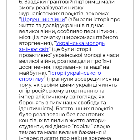
6. Завдяки грантовій підтримці мали
змогу реалізувати низку
журналістських проєктів, зокрема:
“
Щоденник війни
” (збирали історії про
життя та досвід українців під час
великої війни, особливо перші тижні,
місяці з початку широкомасштабного
вторгнення), “
Українська молодь
змінює світ
” (це були історії
проактивної української молоді в часи
великої війни, розповідали про їхні
досягнення, поривання та надії на
майбутнє), “
Історії українського
спротиву
” (прагнули зосередитися на
тому, як своїми діями українці чинять
опір російському вторгненню та
імперіалістичному світогляду, як
боронять в тилу нашу свободу та
ідентичність). Багато інших проєктів
було реалізовано без грантових
коштів, їх втілили в життя автори-
студенти, які дійсно “горіли” своєю
темою та мали велике бажання й
інтерес писати про неї: це зокрема