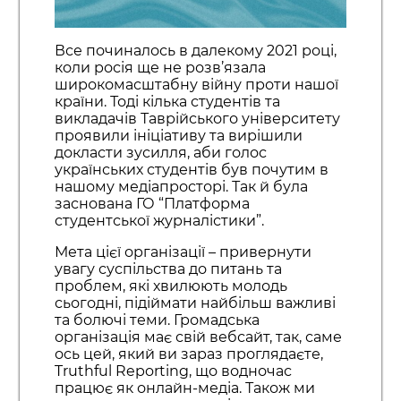
Все починалось в далекому 2021 році,
коли росія ще не розв’язала
широкомасштабну війну проти нашої
країни. Тоді кілька студентів та
викладачів Таврійського університету
проявили ініціативу та вирішили
докласти зусилля, аби голос
українських студентів був почутим в
нашому медіапросторі. Так й була
заснована ГО “Платформа
студентської журналістики”.
Мета цієї організації – привернути
увагу суспільства до питань та
проблем, які хвилюють молодь
сьогодні, підіймати найбільш важливі
та болючі теми. Громадська
організація має свій вебсайт, так, саме
ось цей, який ви зараз проглядаєте,
Truthful Reporting, що водночас
працює як онлайн-медіа. Також ми