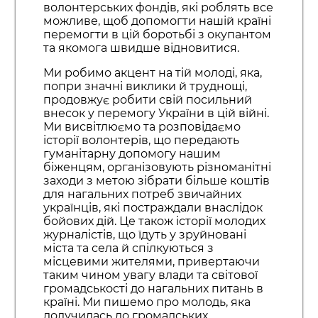
волонтерських фондів, які роблять все
можливе, щоб допомогти нашій країні
перемогти в цій боротьбі з окупантом
та якомога швидше відновитися.
Ми робимо акцент на тій молоді, яка,
попри значні виклики й труднощі,
продовжує робити свій посильний
внесок у перемогу України в цій війні.
Ми висвітлюємо та розповідаємо
історії волонтерів, що передають
гуманітарну допомогу нашим
біженцям, організовують різноманітні
заходи з метою зібрати більше коштів
для нагальних потреб звичайних
українців, які постраждали внаслідок
бойових дій. Це також історії молодих
журналістів, що їдуть у зруйновані
міста та села й спілкуються з
місцевими жителями, привертаючи
таким чином увагу влади та світової
громадськості до нагальних питань в
країні. Ми пишемо про молодь, яка
долучилась до громадських