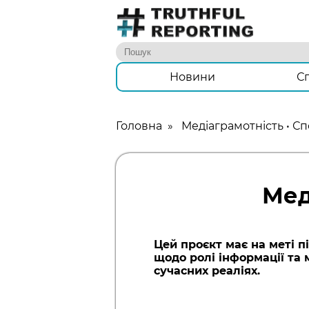
Новини
С
Головна
»
Медіаграмотність
•
Сп
Мед
Цей проєкт має на меті п
щодо ролі інформації та 
сучасних реаліях.