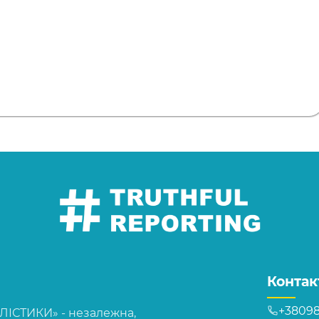
Контак
+38098
СТИКИ» - незалежна,