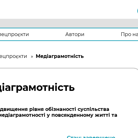
пецпроєкти
Автори
Про н
ецпроєкти
»
Медіаграмотність
іаграмотність
ідвищення рівня обізнаності суспільства
медіаграмотності у повсякденному житті та
Стан: завершено