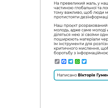
На превеликий жаль, у наш
частиною глобальної та лок
тому важливо, щоб люди м
протистояти дезінформації
Наш проєкт розрахований 
молодь, адже саме молоді 
діляться нею зі своїми од
поширюють матеріали чере
їм інструменти для розпіз
критичного мислення, щоб 
боротьбу з інформаційною
Copy
Facebook
Telegram
WhatsApp
Twitter
Link
Написано
Вікторія Гуме