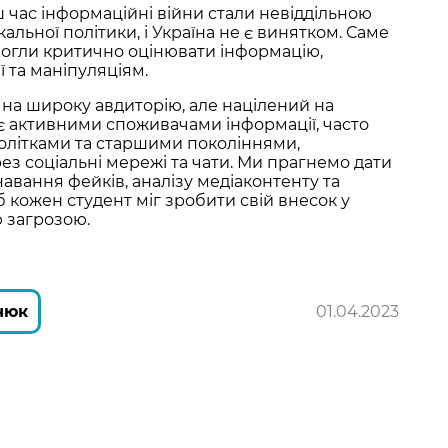
 час інформаційні війни стали невіддільною
альної політики, і Україна не є винятком. Саме
огли критично оцінювати інформацію,
 та маніпуляціям.
на широку авдиторію, але націлений на
є активними споживачами інформації, часто
нолітками та старшими поколіннями,
з соціальні мережі та чати. Ми прагнемо дати
навання фейків, аналізу медіаконтенту та
кожен студент міг зробити свій внесок у
 загрозою.
нюк
01.04.2023