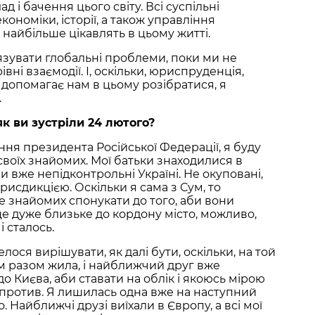
д і бачення цього світу. Всі суспільні
ономіки, історії, а також управління
 найбільше цікавлять в цьому житті.
язувати глобальні проблеми, поки ми не
вні взаємодії. І, оскільки, юриспруденція,
 допомагає нам в цьому розібратися, я
.
к ви зустріли 24 лютого?
ння президента Російської Федерації, я буду
 своїх знайомих. Мої батьки знаходилися в
и вже непідконтрольні Україні. Не окуповані,
юрисдикцією. Оскільки я сама з Сум, то
 знайомих спонукати до того, аби вони
 це дуже близьке до кордону місто, можливо,
і сталось.
лося вирішувати, як далі бути, оскільки, на той
м разом жила, і найближчий друг вже
до Києва, аби ставати на облік і якоюсь мірою
упротив. Я лишилась одна вже на наступний
. Найближчі друзі виїхали в Європу, а всі мої