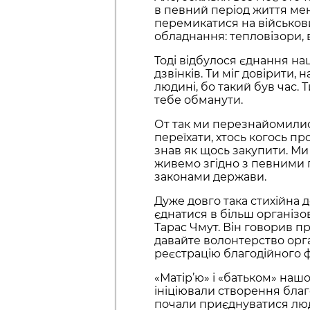
в певний період життя ме
перемикатися на військов
обладнання: тепловізори, 
Тоді відбулося єднання на
дзвінків. Ти міг довірити, 
людині, бо такий був час. 
тебе обманути.
От так ми перезнайомилис
переїхати, хтось когось пр
знав як щось закупити. Ми
живемо згідно з певними 
законами держави.
Дуже довго така стихійна 
єднатися в більш організов
Тарас Чмут. Він говорив п
давайте волонтерство орга
реєстрацію благодійного 
«Матір’ю» і «батьком» нашо
ініціювали створення благ
почали приєднуватися люди