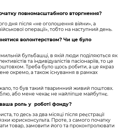
початку повномасштабного вторгнення?
ого дня після «не оголошення війни», а
йськової операції», тобто на наступний день.
йнятися волонтерством? Чи це було
ій мильній бульбашці, в якій люди поділяються як
лективістів та індивідуалістів пасіонаріїв, то це
штовхом. Треба було щось робити, а це якраз
не окремо, а також існування в рамках
кало, то був такий тваринний живий поштовх.
облю, або мене чекає не найліпше майбутнє.
 ваша роль у роботі фонду?
ста, то десь за два місяці після реєстрації
язки юрисконсульта. Проте, з самого початку
ати товар, замовити його та проконтролювати