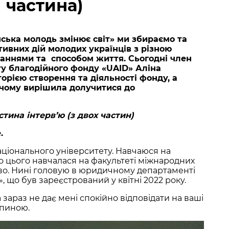
частина)
ська молодь змінює світ» ми збираємо та
ивних дій молодих українців з різною
наннями та способом життя. Сьогодні член
у благодійного фонду «UAID» Аліна
орією створення та діяльності фонду, а
, чому вирішила долучитися до
тина інтерв’ю (з двох частин)
.
аціонального університету. Навчаюся на
о цього навчалася на факультеті міжнародних
во. Нині головую в юридичному департаменті
 що був зареєстрований у квітні 2022 року.
зараз не дає мені спокійно відповідати на ваші
спиною.