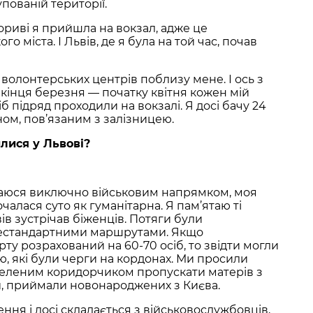
пованій території.
риві я прийшла на вокзал, адже це
о міста. І Львів, де я була на той час, почав
волонтерських центрів поблизу мене. І ось з
кінця березня — початку квітня кожен мій
іб підряд проходили на вокзалі. Я досі бачу 24
ом, пов’язаним з залізницею.
лися у Львові?
маюся виключно військовим напрямком, моя
чалася суто як гуманітарна. Я пам’ятаю ті
ів зустрічав біженців. Потяги були
нестандартними маршрутами. Якщо
ту розрахований на 60-70 осіб, то звідти могли
, які були черги на кордонах. Ми просили
зеленим коридорчиком пропускати матерів з
и, приймали новонароджених з Києва.
ення і досі складається з військовослужбовців,