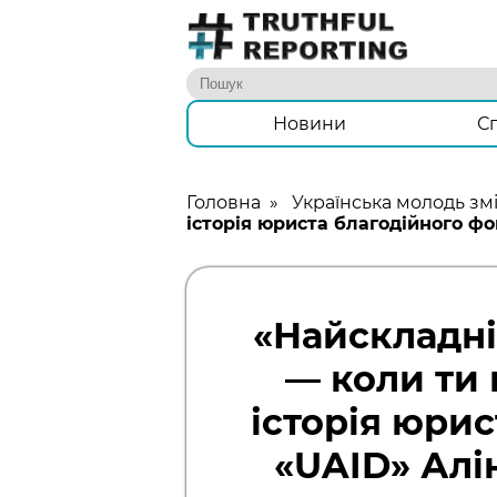
Новини
С
Головна
»
Українська молодь змі
історія юриста благодійного ф
«Найскладні
— коли ти 
історія юри
«UAID» Алі