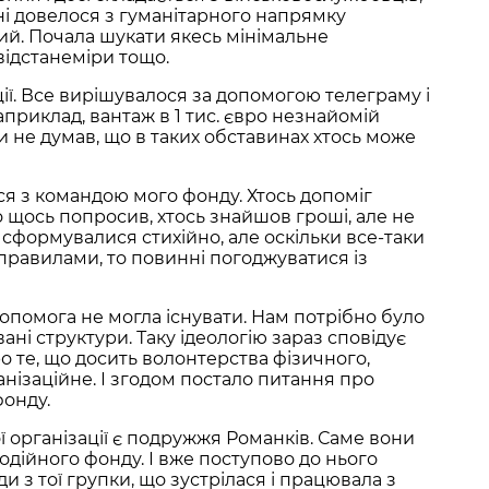
ні довелося з гуманітарного напрямку
ий. Почала шукати якесь мінімальне
відстанеміри тощо.
ції. Все вирішувалося за допомогою телеграму і
наприклад, вантаж в 1 тис. євро незнайомій
Ти не думав, що в таких обставинах хтось може
я з командою мого фонду. Хтось допоміг
о щось попросив, хтось знайшов гроші, але не
 сформувалися стихійно, але оскільки все-таки
правилами, то повинні погоджуватися із
допомога не могла існувати. Нам потрібно було
ані структури. Таку ідеологію зараз сповідує
ро те, що досить волонтерства фізичного,
нізаційне. І згодом постало питання про
фонду.
ї організації є подружжя Романків. Саме вони
одійного фонду. І вже поступово до нього
 з тої групки, що зустрілася і працювала з