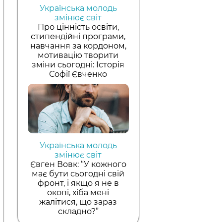
Українська молодь
змінює світ
Про цінність освіти,
стипендійні програми,
навчання за кордоном,
мотивацію творити
зміни сьогодні: Історія
Софії Євченко
Українська молодь
змінює світ
Євген Вовк: “У кожного
має бути сьогодні свій
фронт, і якщо я не в
окопі, хіба мені
жалітися, що зараз
складно?”