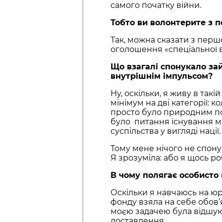
самого початку війни.
Тобто ви волонтерите з 
Так, можна сказати з перш
оголошення «спеціальної ві
Що взагалі спонукало за
внутрішнім імпульсом?
Ну, оскільки, я живу в так
мінімум на дві категорії: ко
просто було природним по
було питання існування ме
суспільства у вигляді нації.
Тому мене нічого не спону
Я зрозуміла: або я щось р
В чому полягає особисто
Оскільки я навчаюсь на юри
фонду взяла на себе обов’
моєю задачею була відшук
доставлення.