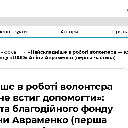
пецпроєкти
Автори
Про н
нює світ
»
«Найскладніше в роботі волонтера — ко
онду «UAID» Аліни Авраменко (перша частина)
ше в роботі волонтера
не встиг допомогти»:
ста благодійного фонду
ни Авраменко (перша