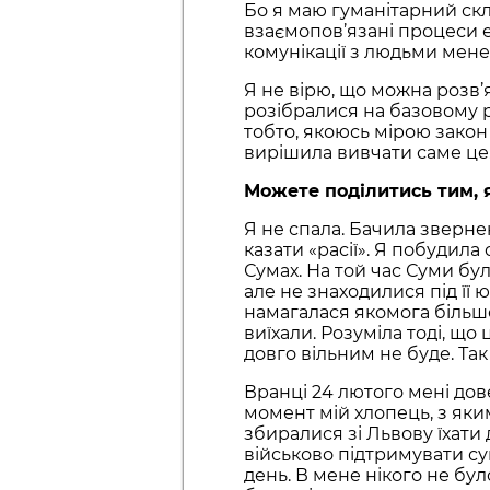
Бо я маю гуманітарний скла
взаємопов’язані процеси ек
комунікації з людьми мене
Я не вірю, що можна розв’
розібралися на базовому рі
тобто, якоюсь мірою закон
вирішила вивчати саме це
Можете поділитись тим, я
Я не спала. Бачила зверне
казати «расії». Я побудила
Сумах. На той час Суми бул
але не знаходилися під її 
намагалася якомога більше
виїхали. Розуміла тоді, що
довго вільним не буде. Так 
Вранці 24 лютого мені дове
момент мій хлопець, з яки
збиралися зі Львову їхати 
військово підтримувати с
день. В мене нікого не було