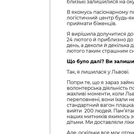
близькі залишилися на оку
В якомусь пасіонарному по
логістичний центр будь-яког
приймати біженців.
Я вирішила долучитися до 
24 лютого й приблизно до 
день, а деколи й декілька д
лютого таким страшним сн
Що було далі? Ви залиши
Так, я лишилася у Львові.
Попри те, що я зараз зай
волонтерська діяльність по
жахливі моменти, коли Льв
переповнені, вони їхали 
стандартний вагон плацкар
вийти 200 людей. Пам’ятаю
наших митників якимось 
дітьми. Ми доставляли лік
Але, оскільки все моє оточ