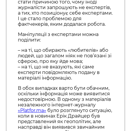
стати причиною того, чому іноді
журналісти запрошують не експертів,
а тих, хто позиціонує себе експертами.
І це стало проблемою для
фактчекерів, яким додалася робота.
Маніпуляції з експертами можна
поділити:
– на ті, що обирають «любителів» або
людей, що загалом ніяк не пов’язані зі
сферою, про яку йде мова;
– на ті, що не вказують, які саме
експерти повідомляють подану в
матеріалі інформацію.
В обох випадках варто бути обачним,
оскільки інформація може виявитися
недостовірною. В одному з матеріалів
незалежного інтернет-журналу
«Platfor.ma»
було розглянуто ситуацію,
коли в новинах Ерік Драйцер був
представлений як геополітик, але
насправді він виявився звичайним