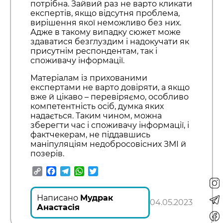
потрібна. Зайвий раз не варто кликати
експертів, якщо відсутня проблема,
вирішення якої неможливо без них.
Адже в такому випадку сюжет може
здаватися безглуздим і надокучати як
присутнім респондентам, так і
споживачу інформації.
Матеріалам із прихованими
експертами не варто довіряти, а якщо
вже й цікаво – перевіряємо, особливо
компетентність осіб, думка яких
надається. Таким чином, можна
зберегти час і споживачу інформації, і
фактчекерам, не піддавшись
маніпуляціям недобросовісних ЗМІ й
позерів.
Copy
Facebook
Telegram
WhatsApp
Twitter
Link
Написано
Мудрак
04.05.2023
Анастасія