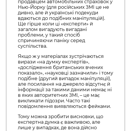
продавцем автомобільних страховок у
Нью-Йорку (для російських ЗМІ це не
дивно, але й українські подекуди
вдаються до подібних маніпуляцій).
Ще гірше коли ці «експерти» й
загалом вигадують вигадані
проблеми, у такий спосіб
спричиняючи паніку серед
суспільства.
Якщо ж у матеріалах зустрічаються
вирази «на думку експертів»,
«дослідження британських вчених
показало», «науковці зазначили» і тому
подібне (другий випадок маніпуляції),
але посилання на джерело відсутнє й
інформації за такими даними немає ні
в яких авторитетних ЗМІ, – це має
викликати підозри. Часто такі
повідомлення виявляються фейками.
Тому можна зробити висновки, що
експертна думка є важливою, але
лише у випадках, де вона дійсно