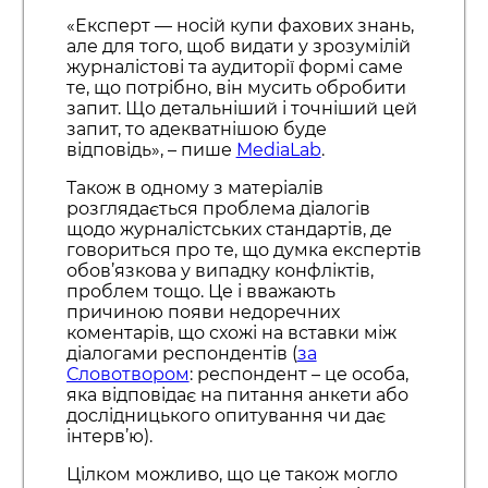
«Експерт — носій купи фахових знань,
але для того, щоб видати у зрозумілій
журналістові та аудиторії формі саме
те, що потрібно, він мусить обробити
запит. Що детальніший і точніший цей
запит, то адекватнішою буде
відповідь», – пише
MediaLab
.
Також в одному з матеріалів
розглядається проблема діалогів
щодо журналістських стандартів, де
говориться про те, що думка експертів
обов’язкова у випадку конфліктів,
проблем тощо. Це і вважають
причиною появи недоречних
коментарів, що схожі на вставки між
діалогами респондентів (
за
Словотвором
: респондент – це особа,
яка відповідає на питання анкети або
дослідницького опитування чи дає
інтерв’ю).
Цілком можливо, що це також могло