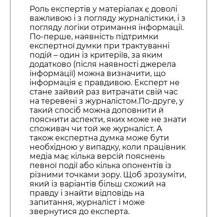
Роль експертів у матеріалах є доволі
важливою і з погляду журналістики, і з
погляду логіки отримання інформації.
По-перше, наявність підтримки
експертної думки при трактуванні
подій – один із критеріїв, за яким
додатково (після наявності джерела
інформації) можна визначити, що
інформація є правдивою. Експерт не
стане зайвий раз витрачати свій час
на теревені з журналістом.По-друге, у
такий спосіб можна доповнити й
пояснити аспекти, яких може не знати
споживач чи той же журналіст. А
також експертна думка може бути
необхідною у випадку, коли працівник
медіа має кілька версій пояснень
певної події або кілька опонентів із
різними точками зору. Щоб зрозуміти,
який із варіантів більш схожий на
правду і знайти відповідь на
запитання, журналіст і може
звернутися до експерта.