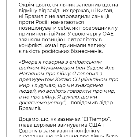
Окрім цього, очільник запевнив що, на
відміну від західних держав, ні Китай,
ні Бразилія не запровадили санкції
проти Росії і намагаються
позиціонувати себе, як посередники у
припиненні війни. У свою чергу ОАЕ
зайняли позицію нейтралітету в
конфлікті, хоча і приймали велику
кількість російських бізнесменів.
«Вчора я говорив з еміратським
шейхом Мухаммедом бен Заїдом Аль
Нагаяном про війну. Я говорив з
президентом Китаю Сі Цзіньпіном про
мир. І я думаю, що ми знаходимо
людей, які воліють говорити про мир,
а не про війну. Я думаю, що ми
досягнемо успіху”,
– повідомив лідер
Бразилії.
Додамо, що, як зазначає “El Tiempo”,
глава держави звинуватив США і
Європу в затягуванні конфлікту,
сказавши, що “рішення про війну було