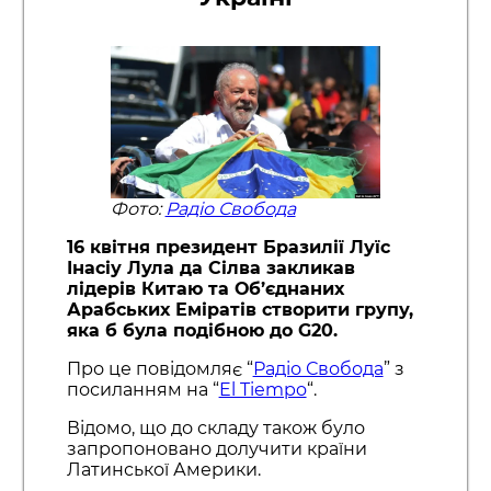
Фото:
Радіо Свобода
16 квітня президент Бразилії Луїс
Інасіу Лула да Сілва закликав
лідерів Китаю та Об’єднаних
Арабських Еміратів створити групу,
яка б була подібною до G20.
Про це повідомляє “
Радіо Свобода
” з
посиланням на “
El Tiempo
“.
Відомо, що до складу також було
запропоновано долучити країни
Латинської Америки.