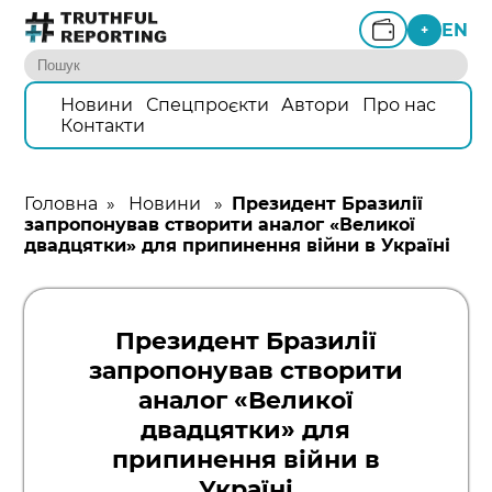
EN
+
Новини
Спецпроєкти
Автори
Про нас
Контакти
Головна
»
Новини
»
Президент Бразилії
запропонував створити аналог «Великої
двадцятки» для припинення війни в Україні
Президент Бразилії
запропонував створити
аналог «Великої
двадцятки» для
припинення війни в
Україні