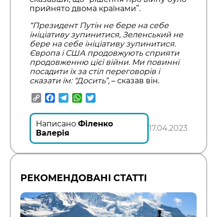
прийнято двома країнами”.
“Президент Путін не бере на себе
ініціативу зупинитися, Зеленський не
бере на себе ініціативу зупинитися.
Європа і США продовжують сприяти
продовженню цієї війни. Ми повинні
посадити їх за стіл переговорів і
сказати їм: “Досить”,
– сказав він.
Copy
Facebook
Telegram
WhatsApp
Twitter
Link
Написано
Філенко
17.04.2023
Валерія
РЕКОМЕНДОВАНІ СТАТТІ