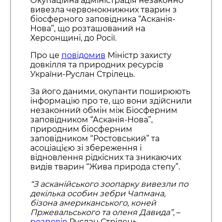
Окупаційна адміністрація незаконно
вивезла червонокнижних тварин з
біосферного заповідника “Асканія-
Нова”, що розташований на
Херсонщині, до Росії.
Про це
повідомив
Міністр захисту
довкілля та природних ресурсів
України-Руслан Стрілець.
За його даними, окупанти поширюють
інформацію про те, що вони здійснили
незаконний обмін між Біосферним
заповідником “Асканія-Нова”,
природним біосферним
заповідником “Ростовський” та
асоціацією зі збереження і
відновлення рідкісних та зникаючих
видів тварин “Жива природа степу”.
“З асканійського зоопарку вивезли по
декілька особин зебри Чапмана,
бізона американського, коней
Пржевальського та оленя Давида”,
–
розповів
Руслан Стрілець.