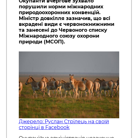
Окупанти вчергове зухвало
порушили норми міжнародних
природоохоронних конвенцій.
Міністр довкілля зазначив, що всі
вкрадені види є червонокнижними
та занесені до Червоного списку
Міжнародного союзу охорони
природи (МСОП).
Джерело: Руслан Стрілець на своїй
сторінці в Facebook