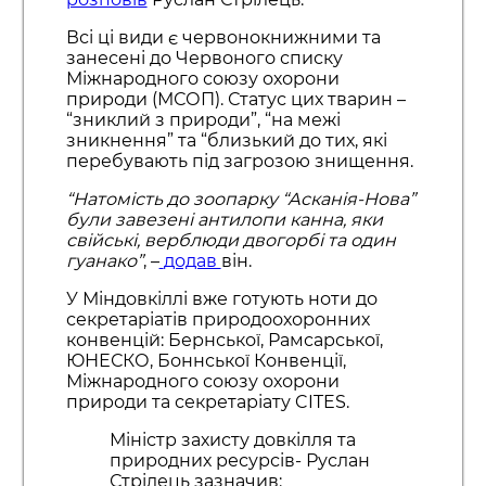
Всі ці види є червонокнижними та
занесені до Червоного списку
Міжнародного союзу охорони
природи (МСОП). Статус цих тварин –
“зниклий з природи”, “на межі
зникнення” та “близький до тих, які
перебувають під загрозою знищення.
“Натомість до зоопарку “Асканія-Нова”
були завезені антилопи канна, яки
свійські, верблюди двогорбі та один
гуанако”
, –
додав
він.
У Міндовкіллі вже готують ноти до
секретаріатів природоохоронних
конвенцій: Бернської, Рамсарської,
ЮНЕСКО, Боннської Конвенції,
Міжнародного союзу охорони
природи та секретаріату CITES.
Міністр захисту довкілля та
природних ресурсів- Руслан
Стрілець зазначив: