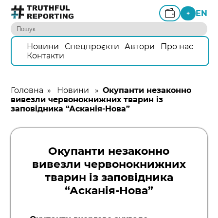
EN
+
Новини
Спецпроєкти
Автори
Про нас
Контакти
Головна
»
Новини
»
Окупанти незаконно
вивезли червонокнижних тварин із
заповідника “Асканія-Нова”
Окупанти незаконно
вивезли червонокнижних
тварин із заповідника
“Асканія-Нова”