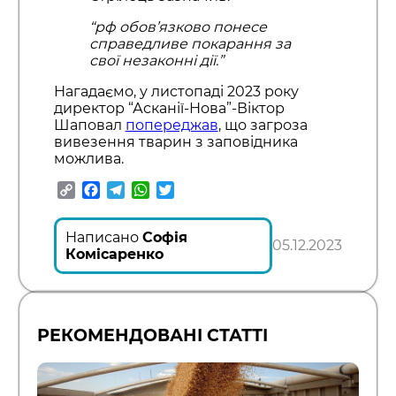
“рф обов’язково понесе
справедливе покарання за
свої незаконні дії.”
Нагадаємо, у листопаді 2023 року
директор “Асканії-Нова”-Віктор
Шаповал
попереджав
, що загроза
вивезення тварин з заповідника
можлива.
Copy
Facebook
Telegram
WhatsApp
Twitter
Link
Написано
Софія
05.12.2023
Комісаренко
РЕКОМЕНДОВАНІ СТАТТІ