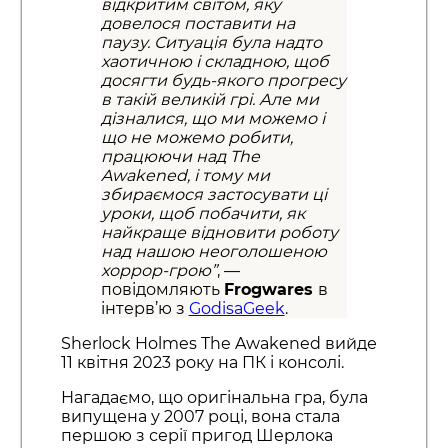
відкритим світом, яку
довелося поставити на
паузу. Ситуація була надто
хаотичною і складною, щоб
досягти будь-якого прогресу
в такій великій грі. Але ми
дізналися, що ми можемо і
що не можемо робити,
працюючи над The ​​
Awakened, і тому ми
збираємося застосувати ці
уроки, щоб побачити, як
найкраще відновити роботу
над нашою неоголошеною
хоррор-грою”
, —
повідомляють
Frogwares
в
інтерв’ю з
GodisaGeek
.
Sherlock Holmes The Awakened вийде
11 квітня 2023 року на ПК і консолі.
Нагадаємо, що оригінальна гра, була
випущена у 2007 році, вона стала
першою з серії пригод Шерлока