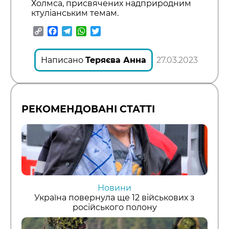
Холмса, присвячених надприродним
ктуліанським темам.
Copy
Facebook
Telegram
WhatsApp
Twitter
Link
Написано
Теряєва Анна
27.03.2023
РЕКОМЕНДОВАНІ СТАТТІ
Новини
Україна повернула ще 12 військових з
російського полону