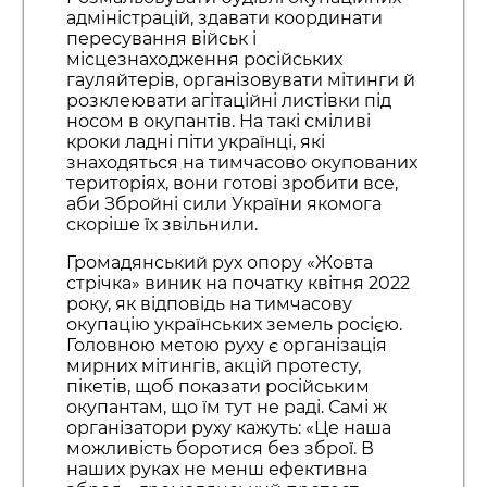
адміністрацій, здавати координати
пересування військ і
місцезнаходження російських
гауляйтерів, організовувати мітинги й
розклеювати агітаційні листівки під
носом в окупантів. На такі сміливі
кроки ладні піти українці, які
знаходяться на тимчасово окупованих
територіях, вони готові зробити все,
аби Збройні сили України якомога
скоріше їх звільнили.
Громадянський рух опору «Жовта
стрічка» виник на початку квітня 2022
року, як відповідь на тимчасову
окупацію українських земель росією.
Головною метою руху є організація
мирних мітингів, акцій протесту,
пікетів, щоб показати російським
окупантам, що їм тут не раді. Самі ж
організатори руху кажуть: «Це наша
можливість боротися без зброї. В
наших руках не менш ефективна