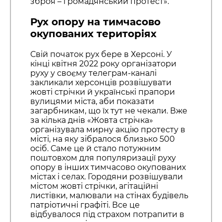
зброя – громадянський протест».
Рух опору на тимчасово
окупованих територіях
Свій початок рух бере в Херсоні. У
кінці квітня 2022 року організатори
руху у своєму телеграм-каналі
закликали херсонців розвішувати
жовті стрічки й українські прапори
вулицями міста, аби показати
загарбникам, що їх тут не чекали. Вже
за кілька днів «Жовта стрічка»
організувала мирну акцію протесту в
місті, на яку зібралося близько 500
осіб. Саме це й стало потужним
поштовхом для популяризації руху
опору в інших тимчасово окупованих
містах і селах. Городяни розвішували
містом жовті стрічки, агітаційні
листівки, малювали на стінах будівель
патріотичні графіті. Все це
відбувалося під страхом потрапити в