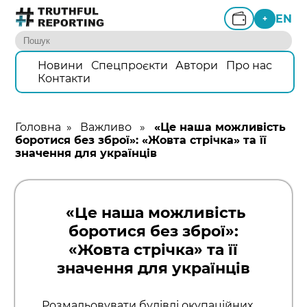
EN
+
Новини
Спецпроєкти
Автори
Про нас
Контакти
Головна
»
Важливо
»
«Це наша можливість
боротися без зброї»: «Жовта стрічка» та її
значення для українців
«Це наша можливість
боротися без зброї»:
«Жовта стрічка» та її
значення для українців
Розмальовувати будівлі окупаційних