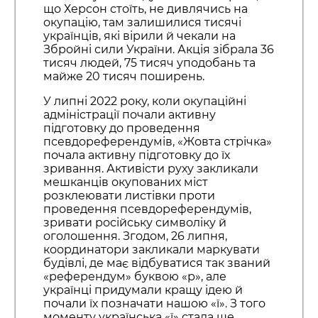
що Херсон стоїть, не дивлячись на
окупацію, там залишилися тисячі
українців, які вірили й чекали на
Збройні сили України. Акція зібрала 36
тисяч людей, 75 тисяч уподобань та
майже 20 тисяч поширень.
У липні 2022 року, коли окупаційні
адміністрації почали активну
підготовку до проведення
псевдореферендумів, «Жовта стрічка»
почала активну підготовку до їх
зривання. Активісти руху закликали
мешканців окупованих міст
розклеювати листівки проти
проведення псевдореферендумів,
зривати російську символіку й
оголошення. Згодом, 26 липня,
координатори закликали маркувати
будівлі, де має відбуватися так званий
«референдум» буквою «р», але
українці придумали кращу ідею й
почали їх позначати нашою «ї». З того
моменту українська «ї» стала ще