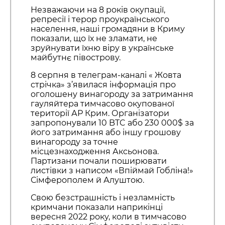
Незважаючи на 8 років окупації,
репресії і терор проукраїнського
населення, наші громадяни в Криму
показали, що їх не зламати, не
зруйнувати їхню віру в українське
майбутнє півострову.
8 серпня в телеграм-каналі « Жовта
стрічка» з’явилася інформація про
оголошену винагороду за затримання
гауляйтера тимчасово окупованої
території АР Крим. Організатори
запропонували 10 BTC або 230 000$ за
його затримання або іншу грошову
винагороду за точне
місцезнаходження Аксьонова.
Партизани почали поширювати
листівки з написом «Впіймай Гобліна!»
Сімферополем й Алуштою.
Свою безстрашність і незламність
кримчани показали наприкінці
вересня 2022 року, коли в тимчасово