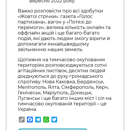
вересня 2022 року.
Важко розповісти про всі здобутки
«Жовтої стрічки»: газета «Голос
партизана», вагон у «Потязі до
перемоги», велика кількість онлайн та
оффлайн акцій і ще багато-багато
подій, які дають людям змогу вірити й
допомагати якнайшвидшому
звільненню наших земель.
Щотижня на тимчасово окупованих
територіях розповсюджуються сотні
агітаційних листівок, десятки людей
доєднуються до руху громадського
спротиву. Нова Каховка, Бердянськ,
Мелітополь, Ялта, Сімферополь, Керч,
Генічеськ, Маріуполь, Донецьк,
Луганськ і ще багато інших міст і сіл на
тимчасово окупованій території – це
Україна.
Copy
Facebook
Telegram
WhatsApp
Twitter
Link