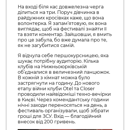
На вході біля кас довжелезна черга
ділиться на три. Поруч дівчинка в
райдужних кросівках каже, що вона
волонтерка. Я запам’ятовую, як вона
виглядає, щоб на фестивалі знайти її
та взяти коментар. Зайшовши, я вмить
про це забула, бо вже думала про те,
як не загубитися самій.
Я відчула себе першокурсницею, яка
шукає потрібну аудиторію. Кілька
клубів на Нижньоюрківській
об’єдналися в величезний ланцюжок.
В кожній з кімнат можна було
застрягнути на годину. До нового
етапу війни клуби Otel та Closer
проводили найвідоміші техно-вечірки
в Києві. Через комендантську години
нічні заходи переносяться на день, а
фестиваль організували, щоб зібрати
гроші для ЗСУ. Вхід — благодійний
внесок від 200 гривень.