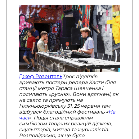
Джеф Розенталь
Троє підлітків
зривають постери репера Касти біля
станції метро Тараса Шевченка і
посилають «русню». Вони вдягнені, як
на свято та прямують на
Нижньоюрківську 31. 25 червня там
відбувся благодійний фестиваль «
На
часі
». Подія стала справжнім
симбіозом творчих реакцій діджеїв,
скульпторів, митців та журналістів.
Розповідаємо, як це було.