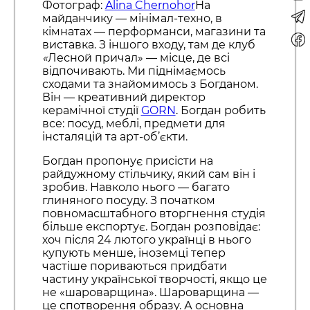
Фотограф:
Alina Chernohor
На
майданчику — мінімал-техно, в
кімнатах — перформанси, магазини та
виставка. З іншого входу, там де клуб
«
Лесной причал» — місце, де всі
відпочивають. Ми піднімаємось
сходами та знайомимось з Богданом.
Він — креативний директор
керамічної студії
GORN
. Богдан робить
все: посуд, меблі, предмети для
інсталяцій та арт-об’єкти.
Богдан пропонує присісти на
райдужному стільчику, який сам він і
зробив. Навколо нього — багато
глиняного посуду. З початком
повномасштабного вторгнення студія
більше експортує. Богдан розповідає:
хоч після 24 лютого українці в нього
купують менше, іноземці тепер
частіше пориваються придбати
частину української творчості, якщо це
не «шароварщина». Шароварщина —
це спотворення образу. А основна