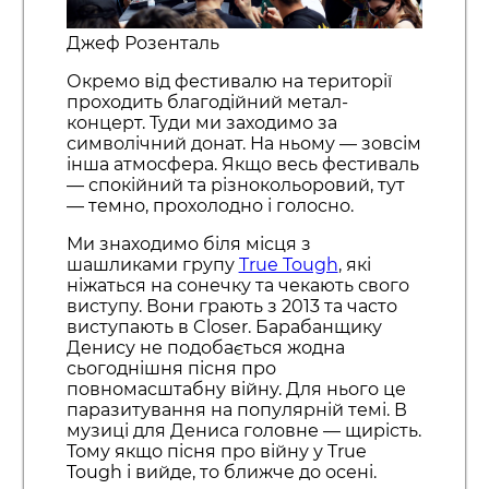
Джеф Розенталь
Окремо від фестивалю на території
проходить благодійний метал-
концерт. Туди ми заходимо за
символічний донат. На ньому — зовсім
інша атмосфера. Якщо весь фестиваль
— спокійний та різнокольоровий, тут
— темно, прохолодно і голосно.
Ми знаходимо біля місця з
шашликами групу
True Tough
, які
ніжаться на сонечку та чекають свого
виступу. Вони грають з 2013 та часто
виступають в Closer. Барабанщику
Денису не подобається жодна
сьогоднішня пісня про
повномасштабну війну. Для нього це
паразитування на популярній темі. В
музиці для Дениса головне — щирість.
Тому якщо пісня про війну у True
Tough і вийде, то ближче до осені.