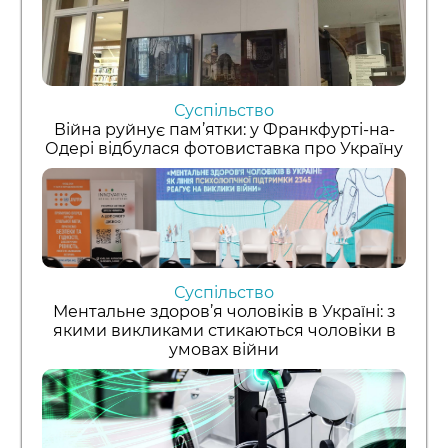
Суспільство
Війна руйнує пам’ятки: у Франкфурті-на-
Одері відбулася фотовиставка про Україну
Суспільство
Ментальне здоров’я чоловіків в Україні: з
якими викликами стикаються чоловіки в
умовах війни