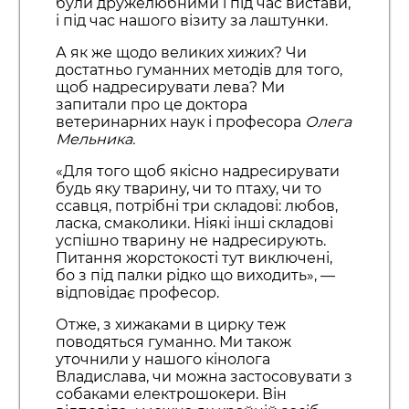
були дружелюбними і під час вистави,
і під час нашого візиту за лаштунки.
А як же щодо великих хижих? Чи
достатньо гуманних методів для того,
щоб надресирувати лева? Ми
запитали про це доктора
ветеринарних наук і професора
Олега
Мельника.
«Для того щоб якісно надресирувати
будь яку тварину, чи то птаху, чи то
ссавця, потрібні три складові: любов,
ласка, смаколики. Ніякі інші складові
успішно тварину не надресирують.
Питання жорстокості тут виключені,
бо з під палки рідко що виходить», —
відповідає професор.
Отже, з хижаками в цирку теж
поводяться гуманно. Ми також
уточнили у нашого кінолога
Владислава, чи можна застосовувати з
собаками електрошокери. Він