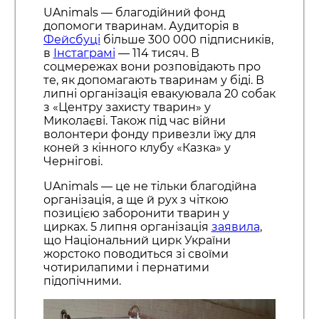
UAnimals — благодійний фонд
допомоги тваринам. Аудиторія в
Фейсбуці
більше 300 000 підписників,
в
Інстаграмі
— 114 тисяч. В
соцмережах вони розповідають про
те, як допомагають тваринам у біді. В
липні організація евакуювала 20 собак
з «Центру захисту тварин» у
Миколаєві. Також під час війни
волонтери фонду привезли їжу для
коней з кінного клубу «Казка» у
Чернігові.
UAnimals — це не тільки благодійна
організація, а ще й рух з чіткою
позицією заборонити тварин у
цирках. 5 липня організація
заявила
,
що Національний цирк України
жорстоко поводиться зі своїми
чотирилапими і пернатими
підопічними.