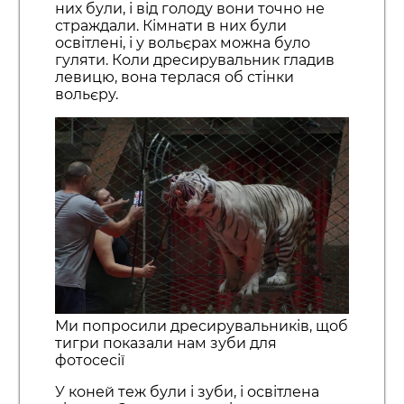
них були, і від голоду вони точно не
страждали. Кімнати в них були
освітлені, і у вольєрах можна було
гуляти. Коли дресирувальник гладив
левицю, вона терлася об стінки
вольєру.
Ми попросили дресирувальників, щоб
тигри показали нам зуби для
фотосесії
У коней теж були і зуби, і освітлена