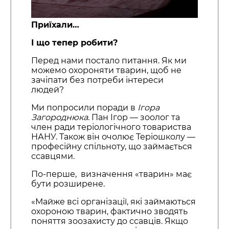
Приїхали…
І що тепер робити?
Перед нами постало питання. Як ми
можемо охороняти тварин, щоб не
зачіпати без потреби інтереси
людей?
Ми попросили поради в
Ігора
Загороднюка
. Пан Ігор — зоолог та
член ради теріологічного товариства
НАНУ. Також він очолює Теріошколу —
професійну спільноту, що займається
ссавцями.
По-перше, визначення «тварин» має
бути розширене.
«Майже всі організації, які займаються
охороною тварин, фактично зводять
поняття зоозахисту до ссавців. Якщо