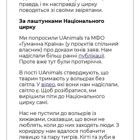
правда, і як насправді у цирку
поводяться зі своїми звірятами.
За лаштунками Національного
цирку
Ми попросили UAnimals та МФО
«Гуманна Країна» (у проєктів спільний
власник) про докази їхнів заяв. Нам
надіслали більш ранні
публікації
.
Проте вже тут були протиріччя.
В пості UAnimals стверджують, що
тварин тримають у вольєрах без
світла. У
відео
, які вони нам надіслали,
світло є. Щоб розібратися, ми
вирішили піти до Національного
цирку самі.
Нас не пустили до вольєрів із
хижаками, сказавши, що вони не
люблять, коли до них заходять люди. З
коридору нам вдалося побачити
левицю та пару тигрів. Кігті та зуби в