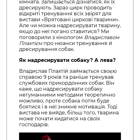
кімната. Залишається дізнатися, як їх
дресирують. Зараз цирк проводить
відкриті тренування всіх звірят для
вистави «Врятовані циркові тварини».
Але чи можна надресирувати тварину,
якщо до неї погано ставитися? Ми
поговорили з кінологом
Владиславом
Плахтієм
про нюанси тренування й
дресирування собак.
Як надресирувати собаку? А лева?
Владислав Плахтій займається своєю
справою 9 років та раніше тренував
службових прикордонних собак. Він
каже, що надресирувати собаку
негуманними методами теоретично
можливо, проте собака потім буде
боятися і в неї зникне мотивація. Тоді
вистава не вийде, більш того, тварина
може почати кидатися на своїх
господарів.