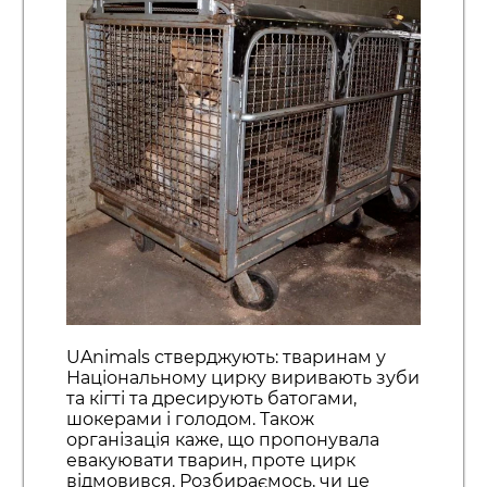
UAnimals стверджують: тваринам у
Національному цирку виривають зуби
та кігті та дресирують батогами,
шокерами і голодом. Також
організація каже, що пропонувала
евакуювати тварин, проте цирк
відмовився. Розбираємось, чи це