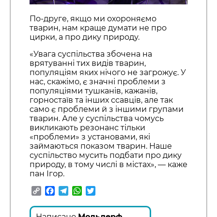
По-друге, якщо ми охороняємо
тварин, нам краще думати не про
цирки, а про дику природу.
«Увага суспільства збочена на
врятуванні тих видів тварин,
популяціям яких нічого не загрожує. У
нас, скажімо, є значні проблеми з
популяціями тушканів, кажанів,
горностаїв та інших ссавців, але так
само є проблеми й з іншими групами
тварин. Але у суспільства чомусь
викликають резонанс тільки
«проблеми» з установами, які
займаються показом тварин. Наше
суспільство мусить подбати про дику
природу, в тому числі в містах», — каже
пан Ігор.
Copy
Facebook
Telegram
WhatsApp
Twitter
Link
Написано
Мольдерф