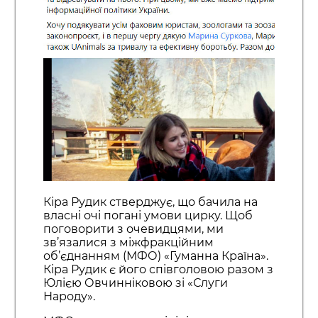
Кіра Рудик стверджує, що бачила на
власні очі погані умови цирку. Щоб
поговорити з очевидцями, ми
зв’язалися з міжфракційним
об’єднанням (МФО) «Гуманна Країна».
Кіра Рудик є його співголовою разом з
Юлією Овчинніковою зі «Слуги
Народу».