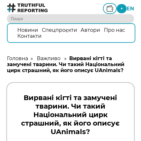
EN
+
Новини
Спецпроєкти
Автори
Про нас
Контакти
Головна
»
Важливо
»
Вирвані кігті та
замучені тварини. Чи такий Національний
цирк страшний, як його описує UAnimals?
Вирвані кігті та замучені
тварини. Чи такий
Національний цирк
страшний, як його описує
UAnimals?