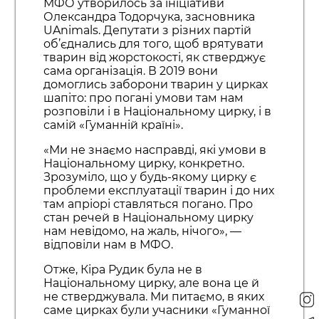
МФО утворилось за ініціативи
Олександра Тодорчука, засновника
UAnimals. Депутати з різних партій
об’єднались для того, щоб врятувати
тварин від жорстокості, як стверджує
сама організація. В 2019 вони
домоглись заборони тварин у цирках
шапіто: про погані умови там нам
розповіли і в Національному цирку, і в
самій «Гуманній країні».
«Ми не знаємо насправді, які умови в
Національному цирку, конкретно.
Зрозуміло, що у будь-якому цирку є
проблеми експлуатації тварин і до них
там апріорі ставляться погано. Про
стан речей в Національному цирку
нам невідомо, на жаль, нічого», —
відповіли нам в МФО.
Отже, Кіра Рудик була не в
Національному цирку, але вона це й
не стверджувала. Ми питаємо, в яких
саме цирках були учасники «Гуманної